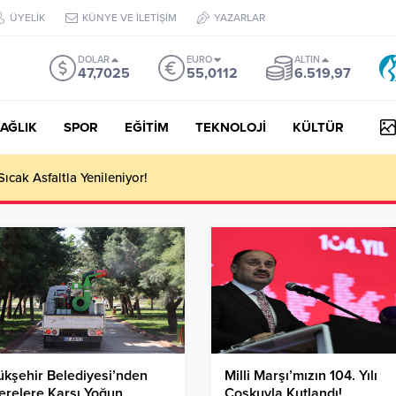
ÜYELİK
KÜNYE VE İLETİŞİM
YAZARLAR
DOLAR
EURO
ALTIN
47,7025
55,0112
6.519,97
AĞLIK
SPOR
EĞİTİM
TEKNOLOJİ
KÜLTÜR
 III Kapsamında 634,3 Milyon Lira Hibe Ödemesi Yapıldı!
kşehir Belediyesi’nden
Milli Marşı’mızın 104. Yılı
relere Karşı Yoğun
Coşkuyla Kutlandı!