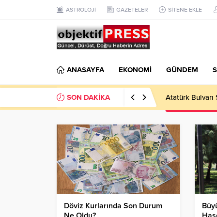
ASTROLOJİ
GAZETELER
SİTENE EKLE
ANASAYFA
EKONOMİ
GÜNDEM
S
SON DAKİKA
Temmuzda IPARD
Döviz Kurlarında Son Durum
Büyü
Ne Oldu?
Haşe