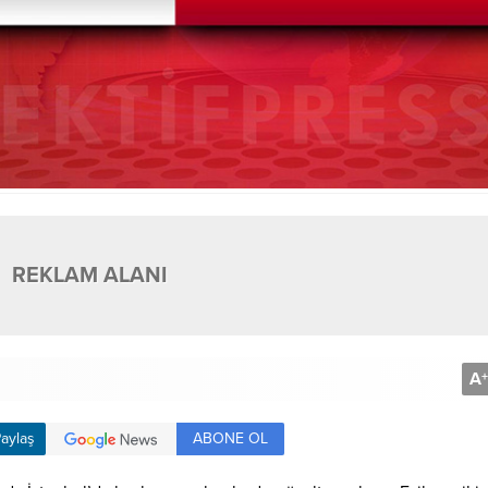
REKLAM ALANI
A
+
ABONE OL
aylaş