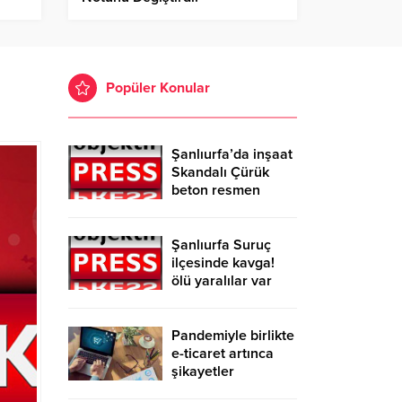
Popüler Konular
Şanlıurfa’da inşaat
Skandalı Çürük
beton resmen
belgelendi
Şanlıurfa Suruç
ilçesinde kavga!
ölü yaralılar var
Pandemiyle birlikte
e-ticaret artınca
şikayetler
de katlandı