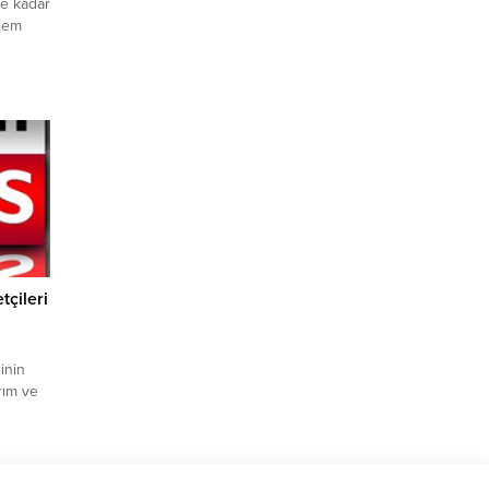
ne kadar
şlem
1 TL ile
 TL’den
0
ise
Dolar
tçileri
inin
rım ve
ftçiler,
ulma
deki