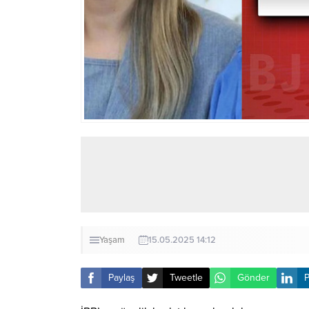
Yaşam
15.05.2025 14:12
Paylaş
Tweetle
Gönder
P