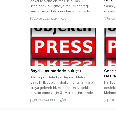
dekarlık alana ekilmesi için Han
ilçesindeki 93 çiftçiye tohum desteği
Şampiyo
verdiği aspir bitkisinin hasadına başlandı.
rövanş
Elde edilecek hasat, ilçedeki tesiste
2 mağlu
20.09.2023 17:24
0
13.08
işlenerek yüksek katma değerli ürün
lacivert
olarak satılacak ve ilçe ekonomisine
Duran (
büyük katkı sağlayacak.Eskişehir
Nesyri 
Büyükşehir Belediyesi, çiftçiyi klasik tarım
golleri
dışında farklı iş kollarına yönlendirerek
Watanabe
yüksek gelir elde...
lacivert
Kulübü
ALANI
Baydilli muhtarlarla buluştu
Gençle
Hazırl
Karaköprü Belediye Başkanı Metin
Baydilli, ilçedeki mahalle muhtarlarıyla bir
Haliliy
araya gelerek hizmetlerin en iyi şekilde
destekl
devam etmesi için 31 Mart seçimlerinde
Mehmet
destek istedi 31 Mart yerel seçimleri için
yürütül
10.02.2024 13:45
0
30.03
Cumhurbaşkanı ve AK Parti Genel
geneli
Başkanı Recep Tayyip Erdoğan
gelişim
tarafından Karaköprü Belediye Başkanı
geçirili