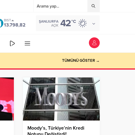
42
BIST
°C
ŞANLIURFA
13.798,82
AÇIK
TÜMÜNÜ GÖSTER →
Moody’s, Türkiye’nin Kredi
Notunu Değiştirdi!