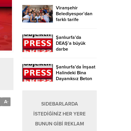
Viranşehir
Belediyespor’dan
farklı tarife
Şanlıurfa’da
DEAŞ’a büyük
darbe
Şanlıurfa’da İnşaat
Halindeki Bina
Dayanıksız Beton
Nedeniyle Yıkıldı!
A
-
SIDEBARLARDA
İSTEDİĞİNİZ HER YERE
BUNUN GİBİ REKLAM