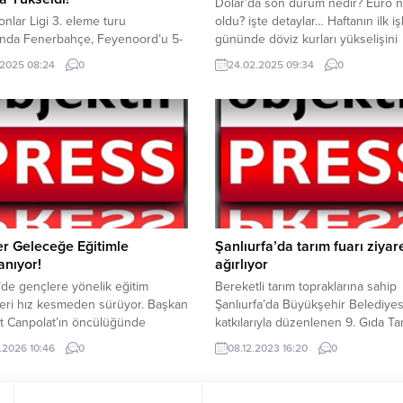
Dolar’da son durum nedir? Euro 
nlar Ligi 3. eleme turu
oldu? işte detaylar… Haftanın ilk i
ında Fenerbahçe, Feyenoord’u 5-
gününde döviz kurları yükselişini
p etti. İlk maçı 2-1 kaybeden sarı-
sürdürüyor. geçtiğimiz haftayı 36.3
.2025 08:24
0
24.02.2025 09:34
0
liler, Archie Brown (44’), Jhon
kapatan Dolar, yeni haftaya 36.39
45+1’), Fred (55’), Youssef En-
işlem görmeye başladı. Saat 09.3
(83’) ve Anderson Talisca’nın (90’)
itibariyle Dolar 36.44 TL’den Euro 
yle turu geçti. Feyenoord’un golleri
38.32 TL’den işlem görüyor. Euro/
’den (41’, 89’) geldi. Sarı-
paritesi ise 1.05 oldu.
liler, play-off’ta Portekiz’in Benfica
yle eşleşti. YAZI ARASI REKLAM
r Geleceğe Eğitimle
Şanlıurfa’da tarım fuarı ziyare
anıyor!
ağırlıyor
e’de gençlere yönelik eğitim
Bereketli tarım topraklarına sahip
eri hız kesmeden sürüyor. Başkan
Şanlıurfa’da Büyükşehir Belediyes
 Canpolat’ın öncülüğünde
katkılarıyla düzenlenen 9. Gıda Ta
en çalışmalar kapsamında, ilçe
Hayvancılık Fuarı, ziyaretçilerini
.2026 10:46
0
08.12.2023 16:20
0
nde hem akademik hem de sosyal
ağırlamaya devam ediyor. Fuarda çi
i destekleyen projeler hayata
ihtiyacı olan tüm tarım aletlerini b
yor. Kültür, Sanat ve Sosyal İşler
imkanına sahip oluyor. Karaköprü’