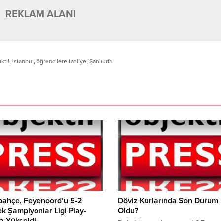
REKLAM ALANI
ktı!
,
istanbul
,
öğrencilere tahliye
,
Şanlıurfa
bahçe, Feyenoord’u 5-2
Döviz Kurlarında Son Durum
k Şampiyonlar Ligi Play-
Oldu?
a Yükseldi!