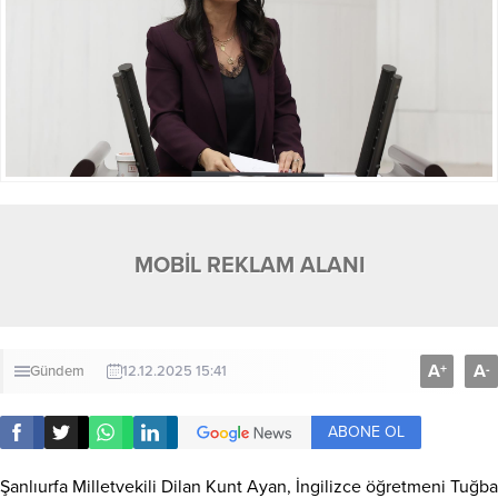
MOBİL REKLAM ALANI
A
A
+
-
Gündem
12.12.2025 15:41
ABONE OL
Şanlıurfa Milletvekili Dilan Kunt Ayan, İngilizce öğretmeni Tuğba