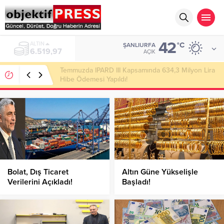
42
ALTIN
°C
ŞANLIURFA
6.519,97
AÇIK
Temmuzda IPARD III Kapsamında 634,3 Milyon Lira
Hibe Ödemesi Yapıldı!
Bolat, Dış Ticaret
Altın Güne Yükselişle
Verilerini Açıkladı!
Başladı!
Haziran’da İhracat Ne
Kadar Oldu?