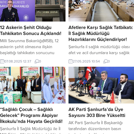
yapan Başkan Gülpınar, disiplin
riskler ve ekonomik gelişmeler
olmadan başarının olmayacağını
döviz kurlarında dalgalanmaya
söyledi. Şanlıurfa Büyükşehir
sebep oldu. Dolar saat 11.58
Belediye Başkanı Mehmet Kasım
itibariyle 43.96 TL’den işlem...
Gülpınar, Zabıta Daire
12 Askerin Şehit Olduğu
Afetlere Karşı Sağlık Tatbikatı:
Başkanlığı’nın yeni hizmet binasını
Tahkikatın Sonucu Açıklandı!
İl Sağlık Müdürlüğü
ziyaret ederek yürütülen çalışmaları
Hazırlıklarını Güçlendiriyor!
Milli Savunma Bakanlığı(MSB), 12
yerinde inceledi. Zabıta Daire...
askerin şehit olmasına ilişkin
Şanlıurfa il sağlık müdürlüğü olası
başlattığı tahkikatın sonucunu
afet ve acil durumlara karşı sağlık
açıkladı. 6 Temmuz’da Irak’ın
alanında hazırlıklarını
07.08.2025 12:37
0
27.05.2025 10:54
0
Pençe-Kilit harekâtı bölgesinde 12
güçlendirmeye devam ediyor. Yerel
askerin metan gazından
Düzey Afet Sağlık Grubu
zehirlenerek şehit olmasına ilişkin
Operasyonel Planı kapsamında, ilin
tahkikatın sonucunu belli oldu.
sağlık yapısını afetlere karşı test
MSB, tahkikatın sonucu ile ilgili şu
etmek amacıyla önemli bir masa
ifadeleri kullandı; “Özellikle son on
başı tatbikatı gerçekleştirildi.
yılda elde edilen tecrübeler
Tatbikat, ilgili tüm kamu kurumları,
ışığında yapılan incelemeler
sağlık kuruluşları ve çözüm
“Sağlıklı Çocuk – Sağlıklı
AK Parti Şanlıurfa’da Üye
neticesinde; olayda...
ortaklarının aktif katılımıyla...
Gelecek” Programı Akpiyar
Sayısını 303 Bine Yükseltti
İlkokulu’nda Hayata Geçirildi!
AK Parti Şanlıurfa İl Başkanlığı
Şanlıurfa İl Sağlık Müdürlüğü ile İl
tarafından düzenlenen basın