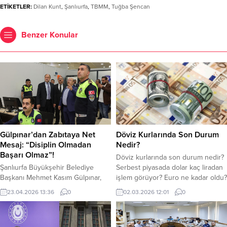
ETİKETLER:
Dilan Kunt
,
Şanlıurfa
,
TBMM
,
Tuğba Şencan
Benzer Konular
Gülpınar’dan Zabıtaya Net
Döviz Kurlarında Son Durum
Mesaj: “Disiplin Olmadan
Nedir?
Başarı Olmaz”!
Döviz kurlarında son durum nedir?
Şanlıurfa Büyükşehir Belediye
Serbest piyasada dolar kaç liradan
Başkanı Mehmet Kasım Gülpınar,
işlem görüyor? Euro ne kadar oldu?
Zabıta Daire Başkanlığı’nın yeni
Haftanın ilk işlem gününde dolar,
23.04.2026 13:36
0
02.03.2026 12:01
0
hizmet binasını ziyaret ederek
güne hareketli başladı. Serbest
incelemelerde bulundu. Zabıta
piyasada dolar yaklaşık 43.95 TL
personeline “disiplin” vurgusu
civarında işlem görüyor. Jeopolitik