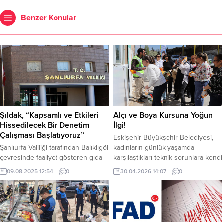
Benzer Konular
Şıldak, “Kapsamlı ve Etkileri
Alçı ve Boya Kursuna Yoğun
Hissedilecek Bir Denetim
İlgi!
Çalışması Başlatıyoruz”
Eskişehir Büyükşehir Belediyesi,
Şanlıurfa Valiliği tarafından Balıklıgöl
kadınların günlük yaşamda
çevresinde faaliyet gösteren gıda
karşılaştıkları teknik sorunlara kendi
üretim ve satış yerlerine yönelik
başlarına çözüm üretebilmelerini
09.08.2025 12:54
0
30.04.2026 14:07
0
olarak düzenlenen eğitim
desteklemek amacıyla düzenlediği
çalışmaları sona erdi. 8 Temmuz’da
kurslara devam ediyor. “Kadınlar
işletmelerin sahipleri ve
için Alçı ve Boya Kursu”, teorik
çalışanlarının katılımıyla başlatılan
veuygulamalı eğitimleriyle
eğitim çalışmaları işletme türlerinin
katılımcılardan tam not aldı.