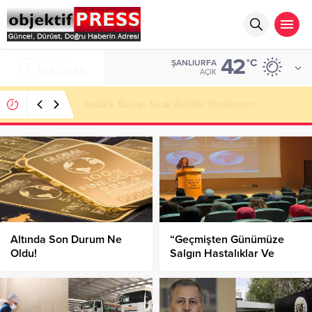
42
ALTIN
°C
ŞANLIURFA
6.521,17
AÇIK
Temmuzda IPARD III Kapsamında 634,3 Milyon Lira
Hibe Ödemesi Yapıldı!
Altında Son Durum Ne
“Geçmişten Günümüze
Oldu!
Salgın Hastalıklar Ve
Toplumsal Etkileri”
Konferansı!