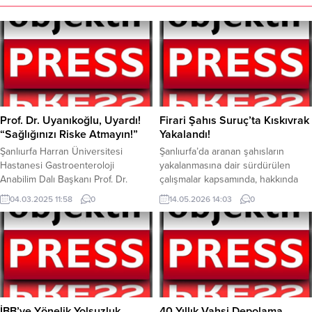
Prof. Dr. Uyanıkoğlu, Uyardı!
Firari Şahıs Suruç’ta Kıskıvrak
“Sağlığınızı Riske Atmayın!”
Yakalandı!
Şanlıurfa Harran Üniversitesi
Şanlıurfa’da aranan şahısların
Hastanesi Gastroenteroloji
yakalanmasına dair sürdürülen
Anabilim Dalı Başkanı Prof. Dr.
çalışmalar kapsamında, hakkında
Ahmet Uyanıkoğlu, “Ramazan’da
kesinleşmiş hapis cezası bulunan
04.03.2025 11:58
0
14.05.2026 14:03
0
dengeyi unutmayın, sağlığınızı riske
firari şahıs gözaltına alındı. Şanlıurfa
atmayın” dedi. Şanlıurfa Harran
İl Jandarma Komutanlığı tarafından,
Üniversitesi Hastanesi
“nitelikli suçlardan aranan şahısların
Gastroenteroloji Anabilim Dalı
yakalanmasına yönelik” sürdürülen
Başkanı Prof. Dr. Ahmet
çalışmalar dahilinde bir operasyon
Uyanıkoğlu, Ramazan ayında
daha gerçekleştirildi. Operasyon
sağlıklı beslenme konusunda
dahilinde, “dolandırıcılık” suçundan
önemli tavsiyelerde bulundu. Prof.
hakkında 5 yıl kesinleşmiş hapis
İBB’ye Yönelik Yolsuzluk
40 Yıllık Vahşi Depolama