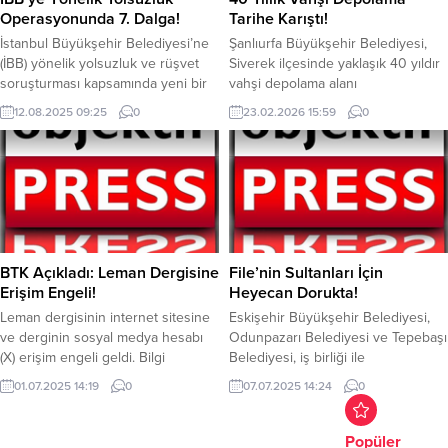
Dr Uyanıkoğlu, Ramazan’ın, sadece
cezası bulunan M.D. isimli
Operasyonunda 7. Dalga!
Tarihe Karıştı!
oruç tutmakla kalmayıp yaşam
şahıs, Suruç ilçesinde yakayı ele
İstanbul Büyükşehir Belediyesi’ne
Şanlıurfa Büyükşehir Belediyesi,
tarzını derinden...
verdi....
(İBB) yönelik yolsuzluk ve rüşvet
Siverek ilçesinde yaklaşık 40 yıldır
soruşturması kapsamında yeni bir
vahşi depolama alanı
operasyon düzenlendi. Jandarma
olarakkullanılan sahada atık
12.08.2025 09:25
0
23.02.2026 15:59
0
tarafından yürütülen operasyonda,
dökümünü sonlandırdı. Siverek Katı
14 kişi hakkında gözaltı kararı
Atık Aktarma İstasyonu çevresinde
verilirken, 13 şüpheli gözaltına
uzun yıllardır düzensiz şekilde
alındı. İstanbul Cumhuriyet
kullanılan alan, özellikle yaz
Başsavcılığı, 19 Mart’tan bu yana
aylarında çıkan yangınlar nedeniyle
İBB’ye yönelik toplam 7 operasyon
oluşan yoğun dumanın karayolu
yapıldı. Son operasyon, reklam
trafiğini olumsuz etkilemesi, artan
ihalelerindeki yolsuzluk iddiaları
haşere sorunu, çevreye yayılan toz
BTK Açıkladı: Leman Dergisine
File’nin Sultanları İçin
üzerine başlatıldı. Soruşturmanın...
ve kötü koku...
Erişim Engeli!
Heyecan Dorukta!
Leman dergisinin internet sitesine
Eskişehir Büyükşehir Belediyesi,
ve derginin sosyal medya hesabı
Odunpazarı Belediyesi ve Tepebaşı
(X) erişim engeli geldi. Bilgi
Belediyesi, iş birliği ile
Teknoloji ve İletişim Kurumu,(BTK)
düzenlenecek Plaj Voleybolu
01.07.2025 14:19
0
07.07.2025 14:24
0
Leman dergisinin internet sitesine
Şenliğinde, Filenin Sultanları’nın
erişim engeli getirdi. Leman
Milletler Ligi maçları da dev
dergisinde, Hz. Muhammed’e
ekrandan yayınlanacak. Eskişehirli
Popüler