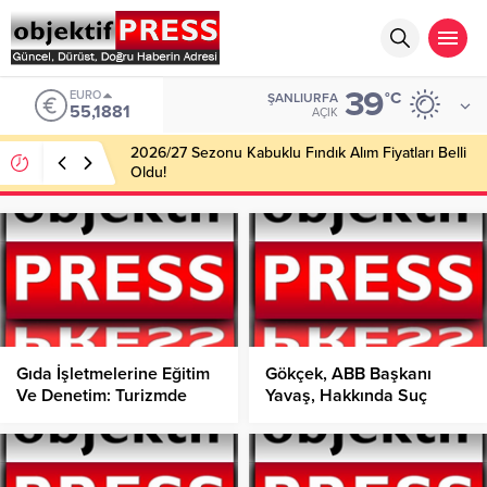
39
EURO
°C
ŞANLIURFA
55,1881
AÇIK
2026/27 Sezonu Kabuklu Fındık Alım Fiyatları Belli
Oldu!
Gıda İşletmelerine Eğitim
Gökçek, ABB Başkanı
Ve Denetim: Turizmde
Yavaş, Hakkında Suç
Hijyen Ve Kalite Atağı!
Duyurusunda Bulundu!