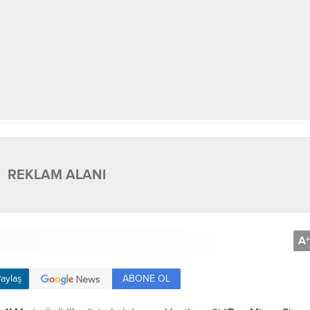
REKLAM ALANI
A
+
ABONE OL
aylaş