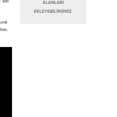
 adlı
ALANLARI
EKLEYEBİLİRSİNİZ.
urat
fkas,