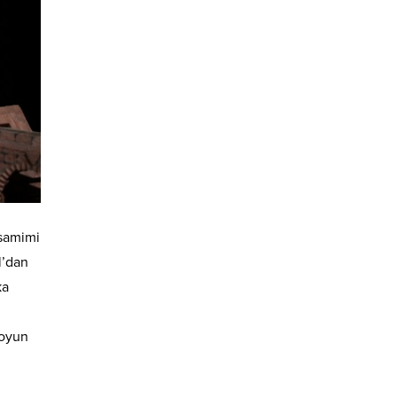
 samimi
l’dan
ka
 oyun