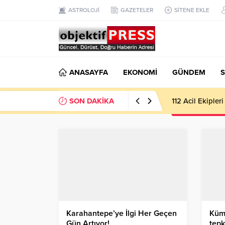
ASTROLOJİ
GAZETELER
SİTENE EKLE
ANASAYFA
EKONOMİ
GÜNDEM
S
SON DAKİKA
112 Acil Ekipler
Karahantepe’ye İlgi Her Geçen
Kümb
Gün Artıyor!
tepk