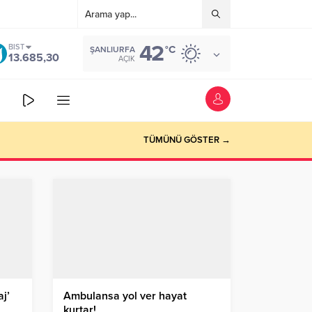
42
BIST
°C
ŞANLIURFA
13.685,30
AÇIK
TÜMÜNÜ GÖSTER →
j’
Ambulansa yol ver hayat
kurtar!