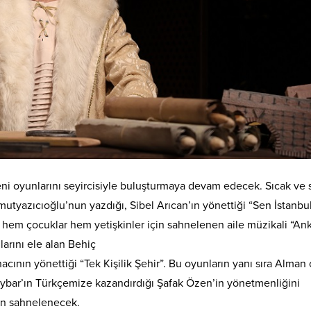
 yeni oyunlarını seyircisiyle buluşturmaya devam edecek. Sıcak ve
utyazıcıoğlu’nun yazdığı, Sibel Arıcan’ın yönettiği “Sen İstanbu
, hem çocuklar hem yetişkinler için sahnelenen aile müzikali “An
larını ele alan Behiç
nacının yönettiği “Tek Kişilik Şehir”. Bu oyunların yanı sıra Alman
Aybar’ın Türkçemize kazandırdığı Şafak Özen’in yönetmenliğini
in sahnelenecek.