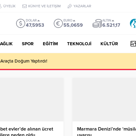
ÜYELİK
KÜNYE VE İLETİŞİM
YAZARLAR
DOLAR
EURO
ALTIN
47,5953
55,0659
6.521,17
AĞLIK
SPOR
EĞİTİM
TEKNOLOJİ
KÜLTÜR
i Araçta Doğum Yaptırdı!
et evler’de alınan ücret
Marmara Denizi’nde ‘müsila
ilere neden oldu
uyarısı