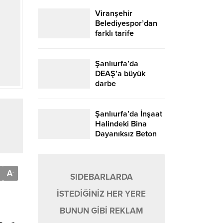
Viranşehir
Belediyespor’dan
farklı tarife
Şanlıurfa’da
DEAŞ’a büyük
darbe
Şanlıurfa’da İnşaat
Halindeki Bina
Dayanıksız Beton
Nedeniyle Yıkıldı!
A
-
SIDEBARLARDA
İSTEDİĞİNİZ HER YERE
BUNUN GİBİ REKLAM