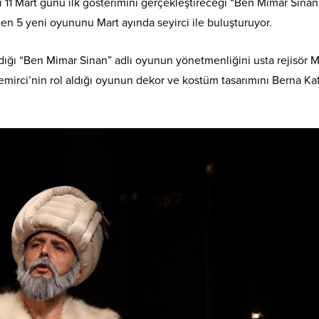
ı 11 Mart günü ilk gösterimini gerçekleştireceği “Ben Mimar Sinan”
den 5 yeni oyununu Mart ayında seyirci ile buluşturuyor.
ığı “Ben Mimar Sinan” adlı oyunun yönetmenliğini usta rejisör M
Demirci’nin rol aldığı oyunun dekor ve kostüm tasarımını Berna Ka