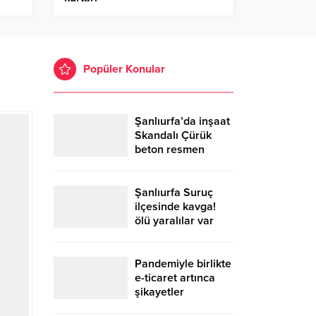
Popüler Konular
Şanlıurfa’da inşaat
Skandalı Çürük
beton resmen
belgelendi
Şanlıurfa Suruç
ilçesinde kavga!
ölü yaralılar var
Pandemiyle birlikte
e-ticaret artınca
şikayetler
de katlandı