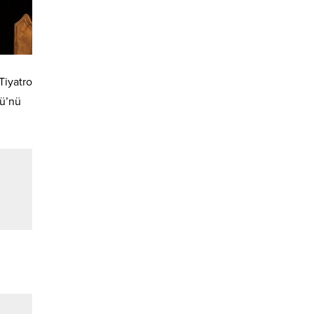
Tiyatro
nü’nü