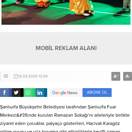
MOBİL REKLAM ALANI
A
A
+
-
12.03.2025 12:05
ABONE OL
Şanlıurfa Büyükşehir Belediyesi tarafından Şanlıurfa Fuar
Merkezi&#39;nde kurulan Ramazan Sokağı’nı aileleriyle birlikte
ziyaret eden çocuklar, palyaço gösterileri, Hacivat-Karagöz
gölge oyunu ve yüz boyama gibi etkinliklerle keyifli zaman