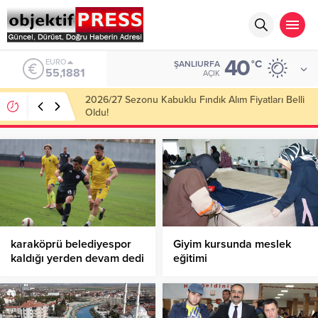
40
ALTIN
°C
ŞANLIURFA
6.660,55
AÇIK
Haliliye Belediyesi Her Gün 4 Bin 898 Kişiye Sıcak
Yemek Ulaştırıyor!
karaköprü belediyespor
Giyim kursunda meslek
kaldığı yerden devam dedi
eğitimi