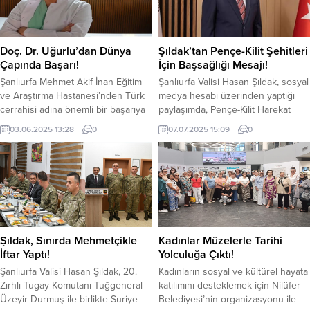
Doç. Dr. Uğurlu’dan Dünya
Şıldak’tan Pençe-Kilit Şehitleri
Çapında Başarı!
İçin Başsağlığı Mesajı!
Şanlıurfa Mehmet Akif İnan Eğitim
Şanlıurfa Valisi Hasan Şıldak, sosyal
ve Araştırma Hastanesi’nden Türk
medya hesabı üzerinden yaptığı
cerrahisi adına önemli bir başarıya
paylaşımda, Pençe-Kilit Harekat
daha imza atıldı. Ülkemizin önde
Bölgesi’nde şehit olan tüm
03.06.2025 13:28
0
07.07.2025 15:09
0
gelen 15 genel cerrahi kliniğinin
kahraman askerlere Allah’tan
katkılarıyla hazırlanan ve çok
rahmet, ailelerine ve Aziz
merkezli gözlemsel niteliğiyle
Milletimize başsağlığı diledi. Şıldak
dikkat çeken çalışma, prestijli
sosyal medya paylaşımında şu
uluslararası tıp dergisi World
ifadeleri kullandı; “Millet Olarak
Journal of Gastrointestinal
Hepimiz Derinden Üzen Pence-Kilit
Surgery’de yayımlandı. “Results of
Harekat Bölgesinde Şehit Olan
Endoscopic Retrograde
Bütün Kahraman Askerlerimize
Şıldak, Sınırda Mehmetçikle
Kadınlar Müzelerle Tarihi
Cholangiopancreatography
Allah’tan Rahmet, Ailelerine ve...
İftar Yaptı!
Yolculuğa Çıktı!
(ERCP)...
Şanlıurfa Valisi Hasan Şıldak, 20.
Kadınların sosyal ve kültürel hayata
Zırhlı Tugay Komutanı Tuğgeneral
katılımını desteklemek için Nilüfer
Üzeyir Durmuş ile birlikte Suriye
Belediyesi’nin organizasyonu ile