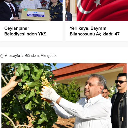
Ceylanpınar
Yerlikaya, Bayram
Belediyesi’nden YKS
Bilançosunu Açıkladı: 47
Birincilerine Ödül!
Kişi Hayatını kaybetti!
Anasayfa
Gündem
,
Manşet