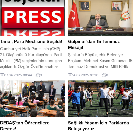
Tanal, Parti Meclisine Seçildi!
Gülpınar’dan 15 Temmuz
Mesajı!
Cumhuriyet Halk Partisi’nin (CHP)
21. Olağanüstü Kurultayı’nda, Parti
Şanlıurfa Büyükşehir Belediye
Meclisi (PM) seçimlerinin sonuçları
Başkanı Mehmet Kasım Gülpınar, 15
açıklandı. Özgür Özel’in anahtar
Temmuz Demokrasi ve Millî Birlik
listesi delinmedi. Seçimlerde, PM
Günü nedeniyle bir mesaj
07.04.2025 08:44
0
14.07.2025 10:20
0
üyesi ve Zonguldak Milletvekili
yayımladı. 15 Temmuz’un milli
Deniz Yavuzyılmaz, 876 oyla en
iradenin vesayete karşı cesaretle
fazla oyu alarak birinci sıraya
verdiği en önemli demokrasi
yerleşti. Şanlıurfa Milletvekili
mücadelesi olduğunu vurgulayan
Mahmut Tanal 815 oyla üçüncü
Başkan Gülpınar, “Milletimizin ikinci
isim olarak listeye girmeye hak
kurtuluş bayramı olan 15 Temmuz
kazandı.
Demokrasi ve Millî Birlik Günü’müz
kutlu olsun” ifadelerini kullandı....
DEDAŞ’tan Öğrencilere
Sağlıklı Yaşam İçin Parklarda
Destek!
Buluşuyoruz!