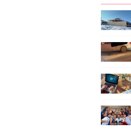
M.K. isimli şüpheli şahıslar
şüpheli gözaltına alındı. 6 şüpheli
gerçekleştirilen operasyon ile
hakkındaki aranıyor. İstanbul
suçüstü yakalanmışlardır.
Büyükşehir Belediyesi’ne
Operasyonda; 1 Adet Kürek, 1
(İBB) yolsuzluk operasyonları
Adet...
devam ediyor. Soruşturma
kapsamında 53...