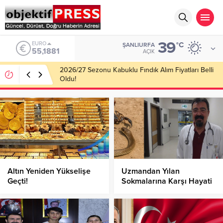
39
ALTIN
°C
ŞANLIURFA
6.660,55
AÇIK
Haliliye Belediyesi Her Gün 4 Bin 898 Kişiye Sıcak
Yemek Ulaştırıyor!
Altın Yeniden Yükselişe
Uzmandan Yılan
Geçti!
Sokmalarına Karşı Hayati
Uyarılar!