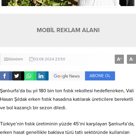
MOBİL REKLAM ALANI
A
A
+
-
Gündem
03.08.2024 23:50
ABONE OL
Şanlıurfa’da bu yıl 180 bin ton fıstık rekoltesi hedeflenirken, Vali
Hasan Şıldak erken fıstık hasadına katılarak üreticilere bereketli
ve bol kazançlı bir sezon diledi.
Türkiye’nin fıstık üretiminin yüzde 45’ini karşılayan Şanlıurfa’da,
erken hasat genellikle baklava türü tatlı sektöründe kullanılan