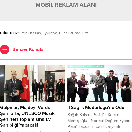
MOBİL REKLAM ALANI
ETİKETLER:
Emin Özaslan
,
Eyyübiye
,
Hüda Par
,
şanlıurfa
Benzer Konular
Gülpınar, Müjdeyi Verdi:
İl Sağlık Müdürlüğü’ne Ödül!
Şanlıurfa, UNESCO Müzik
Sağlık Bakanı Prof. Dr. Kemal
Şehirleri Toplantısına Ev
Memişoğlu, “Normal Doğum Eylem
Sahipliği Yapacak!
Planı” kapsamında sezaryenle