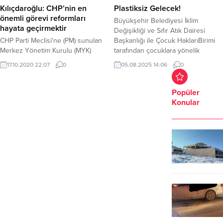
Kılıçdaroğlu: CHP’nin en
Plastiksiz Gelecek!
önemli görevi reformları
Büyükşehir Belediyesi İklim
hayata geçirmektir
Değişikliği ve Sıfır Atık Dairesi
CHP Parti Meclisi'ne (PM) sunulan
Başkanlığı ile Çocuk HaklarıBirimi
Merkez Yönetim Kurulu (MYK)
tarafından çocuklara yönelik
raporunda, Genel Başkan Kemal
farkındalık eğitimi düzenlendi. Bu
17.10.2020 22:07
0
05.08.2025 14:06
0
Kılıçdaroğlu'nun "Sorunlar çok ama
yılki etkinliklerde, “Tek Kullanımlık
hiçbiri çözümsüz değil.
Plastik: Vazgeçilmez mi?” başlığı
Kurultayımızda açıkladığımız 2.
altında iklim farkındalığı
Popüler
Yüzyıla Çağrı Beyannamemizde
sunumlarıyapıldı. Dört oturum
Konular
ortaya koyduğumuz reform adımları
şeklinde düzenlenen ve yaklaşık
ile bunu hep birlikte başarmak için
60 çocuğun katıldığı programda,
mücadele veriyoruz" ifadeleri yer
tek kullanımlık plastiklerin çevre ve
aldı. CHP PM, Genel Başkan
insan sağlığına olan zararları...
Kılıçdaroğlu başkanlığında parti
genel merkezinde...