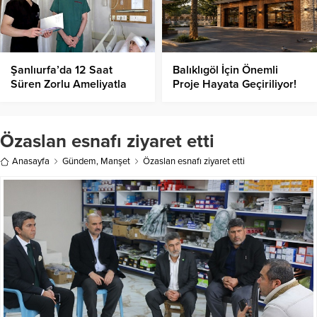
Şanlıurfa’da 12 Saat
Balıklıgöl İçin Önemli
Süren Zorlu Ameliyatla
Proje Hayata Geçiriliyor!
Görme Sinirine Baskı
Yapan Tümör Çıkarıldı!
Özaslan esnafı ziyaret etti
Anasayfa
Gündem
,
Manşet
Özaslan esnafı ziyaret etti