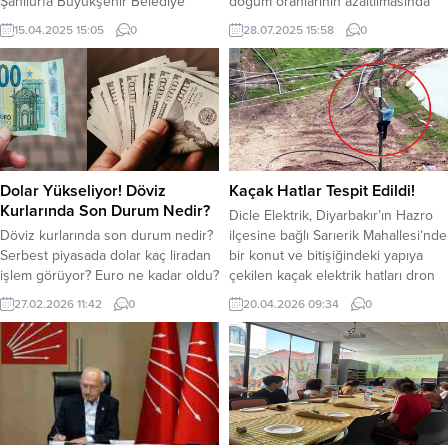
Şanlıurfa Büyükşehir Belediye
doğum oranlarının azaltılmasında
Başkanı Mehmet Kasım Gülpınar,
gösterdiği başarılı çalışmalardan
15.04.2025 15:05
0
28.07.2025 15:58
0
UNESCO Müzik Şehri Şanlıurfa’nın,
dolayı Şanlıurfa İl Sağlık
2026 yılında gerçekleştirilecek
Müdürlüğü’nü teşekkür belgesi ile
UNESCO Müzik Şehirleri
ödüllendirdi. Ankara’da düzenlenen
toplantısına ev sahipliği yapmaya
“Normal Doğum Eylem Planı
hak kazandığının müjdesini verdi.
Değerlendirme Toplantısı’nda,
Bu kararın, sadece Şanlıurfa için
sezaryen oranlarını en fazla
değil, tüm Türkiye için büyük bir
düşüren 19 ilin sağlık müdürlükleri
onur ve kültürel bir diplomasi zaferi
ödül aldı. Toplantıda konuşan
Dolar Yükseliyor! Döviz
Kaçak Hatlar Tespit Edildi!
olduğunu belirten Başkan Gülpınar,
Bakan Memişoğlu,...
Kurlarında Son Durum Nedir?
Dicle Elektrik, Diyarbakır’ın Hazro
“UNESCO’nun bu ölçekte ve...
Döviz kurlarında son durum nedir?
ilçesine bağlı Sarıerik Mahallesi’nde
Serbest piyasada dolar kaç liradan
bir konut ve bitişiğindeki yapıya
işlem görüyor? Euro ne kadar oldu?
çekilen kaçak elektrik hatları dron
Serbest piyasada dolar güne
ile tespit etti. Kaçak elektrik
27.02.2026 11:42
0
20.04.2026 09:34
0
yükselişle başladı. Güne yükselişle
denetiminde kullanılan dronu
başlayan dolar, saat 11.38 itibariyle
gören bir şahıs elektrik direğine
43.95 seviyelerinde işlem görüyor.
tırmanarak bağlantıları iptal etti. Bu
Euro’da ise hareketlilik devam
anlar dron tarafından saniye saniye
ediyor. Güne hafif yukarı yönlü
görüntülendi. Güneydoğu Anadolu
başlayan euro, saat 11.38 itibariyle
Bölgesi’nde yer alan altı ilde
51.97 civarında işlem...
kayıpsız,...