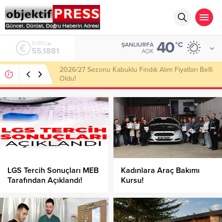
40
ALTIN
°C
ŞANLIURFA
6.660,55
AÇIK
Haliliye Belediyesi Her Gün 4 Bin 898 Kişiye Sıcak
Yemek Ulaştırıyor!
LGS Tercih Sonuçları MEB
Kadınlara Araç Bakımı
Tarafından Açıklandı!
Kursu!