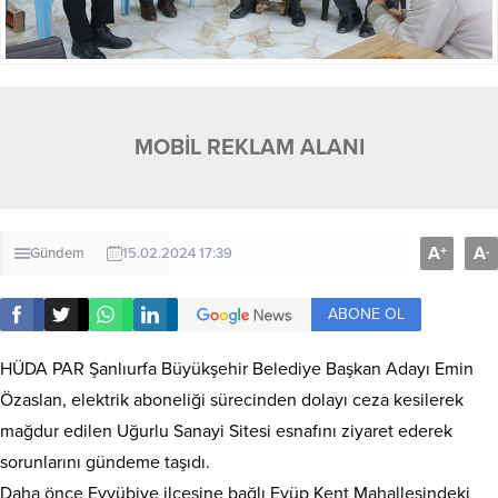
MOBİL REKLAM ALANI
A
A
+
-
Gündem
15.02.2024 17:39
ABONE OL
HÜDA PAR Şanlıurfa Büyükşehir Belediye Başkan Adayı Emin
Özaslan, elektrik aboneliği sürecinden dolayı ceza kesilerek
mağdur edilen Uğurlu Sanayi Sitesi esnafını ziyaret ederek
sorunlarını gündeme taşıdı.
Daha önce Eyyübiye ilçesine bağlı Eyüp Kent Mahallesindeki