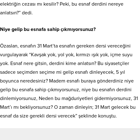
elektriğin cezası mı kesilir? Peki, bu esnaf derdini nereye
anlatsın?” dedi.
Niye gelip bu esnafa sahip çıkmıyorsunuz?
Özaslan, esnafın 31 Mart’ta esnafın gereken dersi vereceğini
vurgulayarak “Kavşak yok, yol yok, kırmızı ışık yok, içme suyu
yok. Esnaf nere gitsin, derdini kime anlatsın? Bu siyasetçiler
sadece seçimden seçime mi gelip esnafı dinleyecek, 5 yıl
boyunca neredesiniz? Madem esnafı buraya gönderdiniz niye
gelip bu esnafa sahip çıkmıyorsunuz, niye bu esnafın derdini
dinlemiyorsunuz, Neden bu mağduriyetleri gidermiyorsunuz, 31
Mart’ı mı bekliyorsunuz? O zaman dinleyin; 31 Mart gelecek bu
esnaf da size gerekli dersi verecek” şeklinde konuştu.