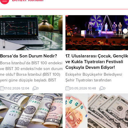
Borsa’da Son Durum Nedir?
17. Uluslararası Çocuk, Gençlik
ve Kukla Tiyatroları Festivali
Borsa İstanbul’da BİST 100 endeksi
Coşkuyla Devam Ediyor!
ve BİST 30 endeksi’nde son durum
ne oldu? Borsa İstanbul (BİST 100)
Eskişehir Büyükşehir Belediyesi
yeni güne düşüşle başladı. BİST
Şehir Tiyatroları tarafından
100 endeksi önceki gün kapanışı
düzenlenen 17. Uluslararası
17.02.2026 12:04
0
20.05.2026 10:48
0
14.339.30 puandan yaptı. BİST 100
Eskişehir Çocuk, Gençlik ve Kukla
endeksi bugün 0.25 puan azalışla
Tiyatroları Festivali, dünya
açılışını 14.314.06 puandan yaptı.
genelinden seçkin tiyatro
BİST 100 endeksi saat 12.00
topluluklarını Eskişehir’de bir araya
itibariyle 14.290.28 puandan işlem...
getirmeye devam ediyor.
Büyükşehir Belediyesi bünyesinde
gerçekleştirilen ve kenti adeta dev