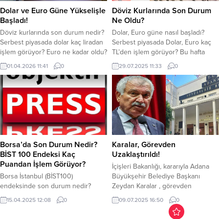
bir açık hava sahnesine
Dolar ve Euro Güne Yükselişle
Döviz Kurlarında Son Durum
dönüştüren 17. Uluslararası
Başladı!
Ne Oldu?
Eskişehir Çocuk, Gençlik ve Kukla
Döviz kurlarında son durum nedir?
Dolar, Euro güne nasıl başladı?
Tiyatroları Festivali tüm...
Serbest piyasada dolar kaç liradan
Serbest piyasada Dolar, Euro kaç
işlem görüyor? Euro ne kadar oldu?
TL’den işlem görüyor? Bu hafta
Döviz piyasasında dolar ve euro
içinde FED faiz kararının
01.04.2026 11:41
0
29.07.2025 11:33
0
güne hafif yükselişle başladı.
açıklanması beklenirken dolardaki
Ekonomik belirsizlikler, faiz
etkisi merak ediliyor. Dolar dün
politikalarına dair beklentiler ve
40.546 TL’den kapanış yaptı.
jeopolitik riskler doların
Bugün sabah saatlerinde bir miktar
yükselmesinde etkili olmaya devam
gerileyen dolar saat 11.33 itibariyle
ediyor. Dolar dün günü 44.44
40.571 TL bandına çıkarak
TL’den kapattı. Bugün güne 44.45
tekrardan yükselişe geçti. Euro
TL’den...
ise...
Borsa’da Son Durum Nedir?
Karalar, Görevden
BİST 100 Endeksi Kaç
Uzaklaştırıldı!
Puandan İşlem Görüyor?
İçişleri Bakanlığı, kararıyla Adana
Borsa İstanbul (BİST100)
Büyükşehir Belediye Başkanı
endeksinde son durum nedir?
Zeydan Karalar , görevden
BİST30 kaç puandan işlem
uzaklaştırıldı. Yolsuzluk
15.04.2025 12:08
0
09.07.2025 16:50
0
görüyor? işte detaylar… Borsa2da
soruşturması kapsamında
toparlanma devam ediyor. Ticaret
tutuklanan ABB Başkanı Karalar,