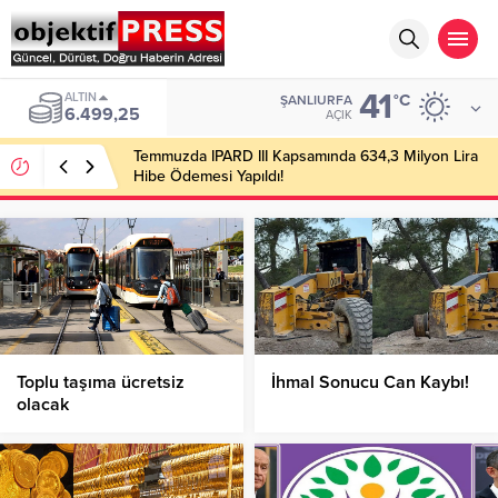
41
ALTIN
°C
ŞANLIURFA
6.499,25
AÇIK
Temmuzda IPARD III Kapsamında 634,3 Milyon Lira
Hibe Ödemesi Yapıldı!
Toplu taşıma ücretsiz
İhmal Sonucu Can Kaybı!
olacak