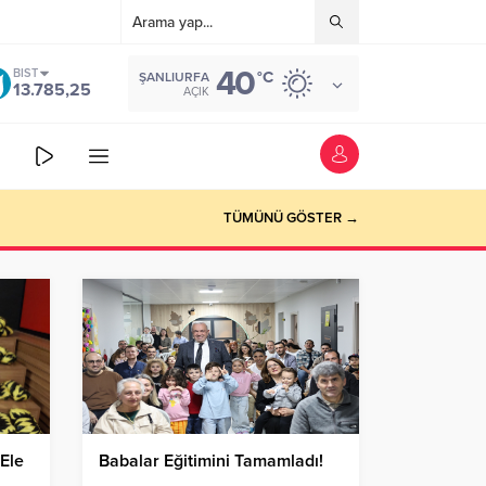
40
BIST
°C
ŞANLIURFA
13.785,25
AÇIK
TÜMÜNÜ GÖSTER →
 Ele
Babalar Eğitimini Tamamladı!