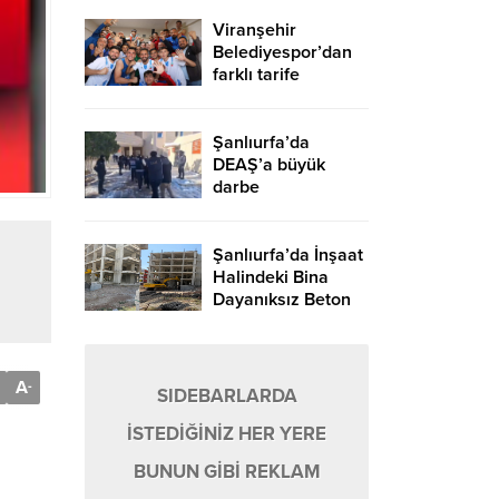
Viranşehir
Belediyespor’dan
farklı tarife
Şanlıurfa’da
DEAŞ’a büyük
darbe
Şanlıurfa’da İnşaat
Halindeki Bina
Dayanıksız Beton
Nedeniyle Yıkıldı!
A
-
SIDEBARLARDA
İSTEDİĞİNİZ HER YERE
BUNUN GİBİ REKLAM