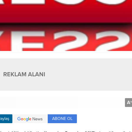
REKLAM ALANI
A
+
ABONE OL
aylaş