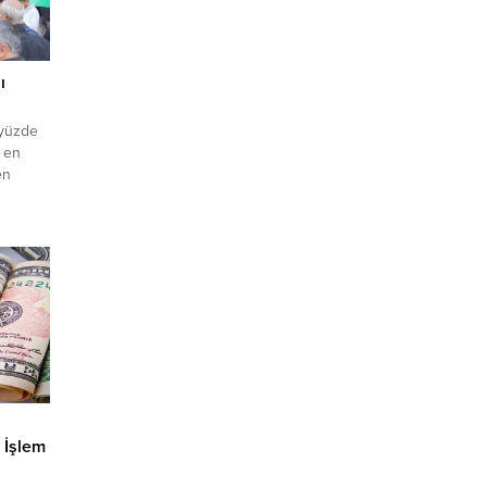
ı
 yüzde
ı en
en
y
ehir
ında
ükşehir
dından
 İşlem