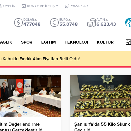
ÜYELİK
KÜNYE VE İLETİŞİM
YAZARLAR
DOLAR
EURO
ALTIN
47,7048
55,0748
6.623,43
AĞLIK
SPOR
EĞİTİM
TEKNOLOJİ
KÜLTÜR
yesi Her Gün 4 Bin 898 Kişiye Sıcak Yemek Ulaştırıyor!
ğitim Değerlendirme
Şanlıurfa’da 55 Kilo Skunk
antısı Gerçekleştirildi
Geçirildi