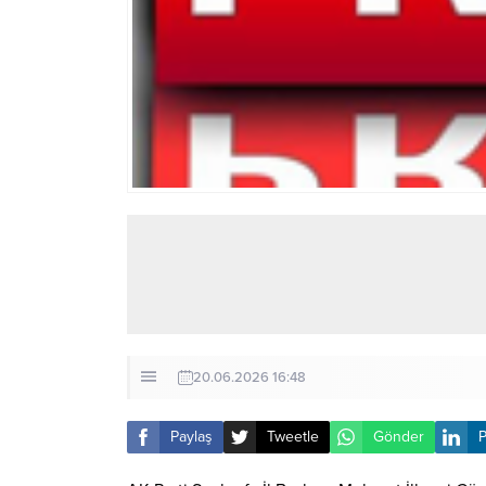
20.06.2026 16:48
Paylaş
Tweetle
Gönder
P