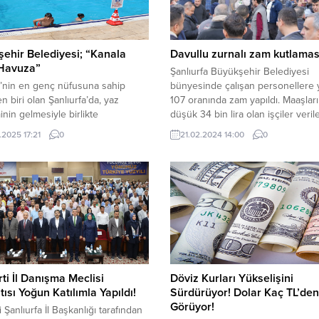
ehir Belediyesi; “Kanala
Davullu zurnalı zam kutlamas
 Havuza”
Şanlıurfa Büyükşehir Belediyesi
’nin en genç nüfusuna sahip
bünyesinde çalışan personellere
en biri olan Şanlıurfa’da, yaz
107 oranında zam yapıldı. Maaşlar
nin gelmesiyle birlikte
düşük 34 bin lira olan işçiler veril
hir Belediyesi tarafından
zammı davul zurna eşliğinde hala
.2025 17:21
0
21.02.2024 14:00
0
lan yaz spor kursları kapsamında
çekerek kutladı. Şanlıurfa Büyükş
iz yüzme kursları düzenlenmeye
Belediye Başkanı Zeynel Abidin
ı. Şanlıurfa genelinde 3’ü kapalı,
Beyazgül, her zaman işçilerin yan
k olmak üzere toplam 11 yüzme
olduklarını söyledi. Şanlıurfa Büy
da gerçekleştirilen kurslar,
Belediyesi bünyesinde çalışan
ın yaz tatilini verimli ve sağlıklı bir
personellere maaş müjdesinin ar
 geçirmesi amacıyla...
Başkan...
ti İl Danışma Meclisi
Döviz Kurları Yükselişini
tısı Yoğun Katılımla Yapıldı!
Sürdürüyor! Dolar Kaç TL’den
Görüyor!
 Şanlıurfa İl Başkanlığı tarafından