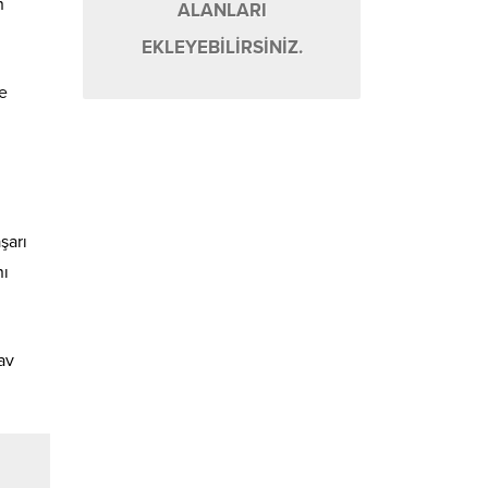
n
ALANLARI
EKLEYEBİLİRSİNİZ.
de
şarı
nı
av