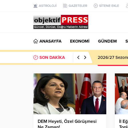
ASTROLOJİ
GAZETELER
SİTENE EKLE
ANASAYFA
EKONOMİ
GÜNDEM
S
SON DAKİKA
Haliliye Beledi
DEM Heyeti, Özel Görüşmesi
İl E
Ne Zaman!
Topl