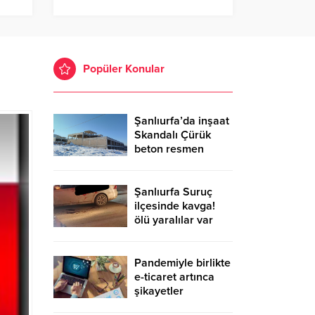
Popüler Konular
Şanlıurfa’da inşaat
Skandalı Çürük
beton resmen
belgelendi
Şanlıurfa Suruç
ilçesinde kavga!
ölü yaralılar var
Pandemiyle birlikte
e-ticaret artınca
şikayetler
de katlandı