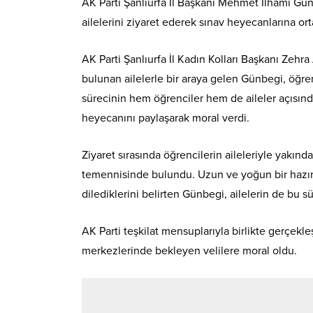
AK Parti Şanlıurfa İl Başkanı Mehmet İlhami Gü
ailelerini ziyaret ederek sınav heyecanlarına ort
AK Parti Şanlıurfa İl Kadın Kolları Başkanı Zehra
bulunan ailelerle bir araya gelen Günbegi, öğrenc
sürecinin hem öğrenciler hem de aileler açısın
heyecanını paylaşarak moral verdi.
Ziyaret sırasında öğrencilerin aileleriyle yakınd
temennisinde bulundu. Uzun ve yoğun bir hazırlı
dilediklerini belirten Günbegi, ailelerin de bu s
AK Parti teşkilat mensuplarıyla birlikte gerçekle
merkezlerinde bekleyen velilere moral oldu.