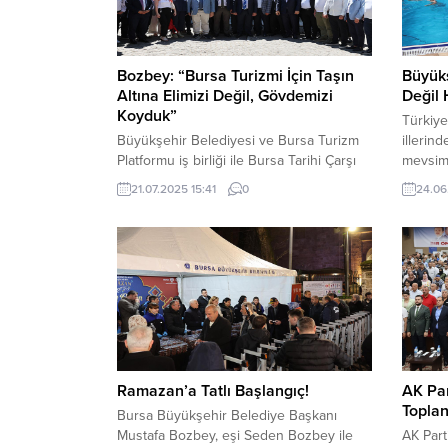
Bozbey: “Bursa Turizmi İçin Taşın
Büyükş
Altına Elimizi Değil, Gövdemizi
Değil
Koyduk”
Türkiye
Büyükşehir Belediyesi ve Bursa Turizm
illerind
Platformu iş birliği ile Bursa Tarihi Çarşı
mevsimi
ve Hanlar Birliği ev sahipliğinde
Büyükşe
21.07.2025 15:41
0
24.06
düzenlenen Bursa Turizm Platformu
başlatı
Toplantısı’na katılan Başkan Bozbey,
ücrets
Bursa’nın turizm potansiyelinin hak ettiği
başland
noktaya taşınabilmesi için kent
8’i açı
yöneticileri ve diğer paydaşlara önemli
havuzun
sorumluluklar düştüğünü ifade etti. Bursa
çocuklar
Büyükşehir Belediyesi ve Bursa Turizm
şekilde
Platformu...
Ramazan’a Tatlı Başlangıç!
AK Par
Toplan
Bursa Büyükşehir Belediye Başkanı
Mustafa Bozbey, eşi Seden Bozbey ile
AK Parti