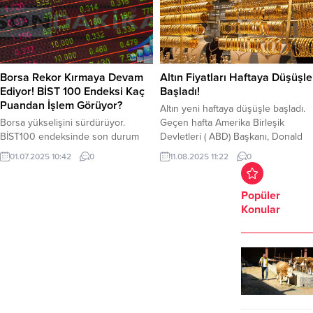
%32,95 seviyesinde gerçekleşti.
ihracatının geçici olarak
Ana Harcama Gruplarındaki
durdurulmasına karar verildi.
Değişimler Ağustos ayı enflasyon
Bakanlık piyasa şartları yakından
verilerinde, Gıda ve alkolsüz
takip edilerek, ihtiyaç duyulması
içecekler: %33,28 artış, Ulaştırma:
halinde gerekli ilave tedbirler
%34,86 artış, Konut: %38,27 artış...
alınacak.
Borsa Rekor Kırmaya Devam
Altın Fiyatları Haftaya Düşüşle
Ediyor! BİST 100 Endeksi Kaç
Başladı!
Puandan İşlem Görüyor?
Altın yeni haftaya düşüşle başladı.
Borsa yükselişini sürdürüyor.
Geçen hafta Amerika Birleşik
BİST100 endeksinde son durum
Devletleri ( ABD) Başkanı, Donald
nedir? BİST30 kaç puandan işlem
Trump’ın ithalatta külçe altına
01.07.2025 10:42
0
11.08.2025 11:22
0
görüyor? işte detaylar…
uygulanacak gümrük tarifesini
Ortadoğu’da İsrail-İran çatışmasıyla
duyurmasının ardından rekor
birlikte borsa sert düştü. İki ülke
seviyelere ulaşan altın fiyatları
Popüler
arasında ateşkesin başlamasıyla
haftanın ilk gününde geriledi. Altın
Konular
birlikte borsa toparlanmaya başladı.
yeni haftaya düşüşle başladı. ABD
Borsa İstanbul, (BİST) İsrail-İran
faiz politikaları, Dolar/TL kurundaki
çatışması dönemindeki düşüşlerini
değişim, Küresel enflasyon
telafi ediyor. BİST 100 endeksi
beklentileri gibi etkenlerin olması
haftaya pozitif başlamıştı. BİST 100
altının...
endeksi bugün...