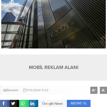
MOBİL REKLAM ALANI
A
A
+
-
Ekonomi
17.10.2020 11:23
ABONE OL