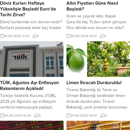
Döviz Kurları Haftaya
Altın Fiyatları Güne Nasıl
Yükselişle Başladı! Euro’da
Başladı?
Tarihi Zirve?
Gram ve çeyrek altın, Kapalı
Döviz kurlarında son durum nedir?
Çarşı’da kaç TL’den işlem görüyor.
Serbest piyasada dolar kaç liradan
Ons altında son durum ne oldu?
işlem görüyor? Euro kaç oldu?
Altın güne yatay bir seyirle başladı.
16.06.2025 11:33
0
09.04.2026 10:51
0
Ortadoğu’daki gelişmeler, İSRAİL-
Gözde yatırım araçlarından altında
İRAN gerilimi ile birlikte döviz
hareketlilik devam ediyor. Jeopolitik
kurları yükselişini sürdürüyor.
gelişmeler altın fiyatlarının yönünü
Döviz kurları uluslararası risklerin
belirlemede etkili oluyor. Kapalı
artmasıyla TL, karşısında rekor
Çarşı’da saat 10.48 itibariyle güncel
kırmaya devam ediyor. Geçtiğimiz
altın fiyatları şu şekilde: YAZI ARASI
hafta cuma günü dolar 39.40
REKLAM...
TL’den kapattı. Yeni haftaya 39.40
TÜİK, Ağustos Ayı Enflasyon
Limon İhracatı Durduruldu!
TL’den işlem görmeye...
Rakamlarını Açıkladı!
Ticaret Bakanlığı ile Tarım ve
Türkiye İstatistik Kurumu (TÜİK),
Orman Bakanlığı tarafından limon
2025 yılı Ağustos ayı enflasyon
ihracatı durduruldu. Ticaret
verilerini kamuoyuyla paylaştı.
Bakanlığı, yerli üretimin korunması
Tüketici Fiyat Endeksi (TÜFE),
ve artırılması, spekülatif fiyat
03.09.2025 10:26
0
07.04.2025 09:51
0
ağustos ayında bir önceki aya göre
artışlarına meydan verilmemesi
%2,04 artış gösterirken, yıllık bazda
amacıyla 8 Nisan’dan itibaren