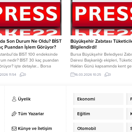
iftçi, saha çalışmalarını sürdürüyor.
sonuçlarına göre yapılacak.Yerleşt
ları kapsamında Şanlıurfa’da tek
Ölçme, Seçme ve Yerleştirme Mer
elliği taşıyan Kadın Seçim Ofisi
(ÖSYM) tarafından gerçekleştirilec
ı yaptı. Kadın Seçim Ofisi...
Adaylar,tercih işlemlerini 2–8 Ma
tarihleri arasında ÖSYM’nin resmi
internet adresi olan
www.osym.gov.trüzerinden...
’da Son Durum Ne Oldu? BİST
Büyükşehir Zabıtası Tüketicil
aç Puandan İşlem Görüyor?
Bilgilendirdi!
stanbul’da BİST 100 endeksinde
Bursa Büyükşehir Belediyesi Zabı
rum nedir? BİST 30 kaç puandan
Dairesi Başkanlığı ekipleri, Tüketic
örüyor? işte detaylar… Borsa
Hakları Günü kapsamında kent ge
l’da BİST 100 endeksi, haftanın
vatandaşlara broşür dağıtarak tüke
.2026 11:54
0
16.03.2026 10:25
0
işlem gününe yükselişle başladı.
hakları konusunda bilgilendirdi. K
00 endeksi yeni güne yüzde 0.05
Meydanı, Cumhuriyet Caddesi, Za
ağlayarak 15.141,38 puandan
Meydanı, Orhangazi Parkı ve Ulu 
. BİST 100 endeksi, dün kapanışı
çevresinde vatandaşlara bilgilendi
Üyelik
Ekonomi
54 puandan yaptı. BİST 100
broşürler dağıtan zabıta ekipleri,
...
tüketicilerin bilinçlendirilmesini, ad
ticaretin desteklenmesini ve güve
Tüm Yazarlar
Eğitim
alışveriş konusunda farkındalık
oluşturulmasını amaçladı....
Künye ve İletişim
Otomobil