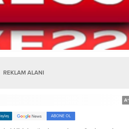
REKLAM ALANI
A
+
ABONE OL
aylaş