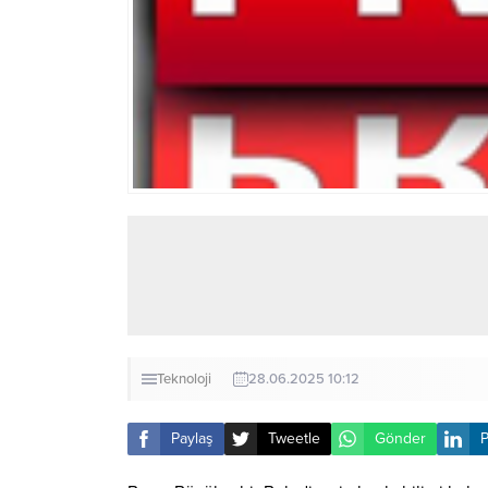
Teknoloji
28.06.2025 10:12
Paylaş
Tweetle
Gönder
P