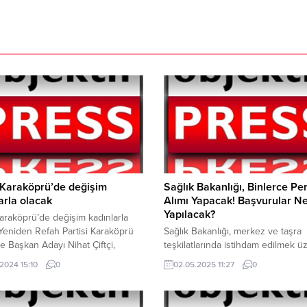
: Karaköprü’de değişim
Sağlık Bakanlığı, Binlerce Pe
arla olacak
Alımı Yapacak! Başvurular N
Yapılacak?
 Karaköprü’de değişim kadınlarla
Yeniden Refah Partisi Karaköprü
Sağlık Bakanlığı, merkez ve taşra
e Başkan Adayı Nihat Çiftçi,
teşkilatlarında istihdam edilmek ü
rü’de değişimin kadınlarla
toplam 19.000 personel alımı yap
.2024 15:10
0
02.05.2025 11:27
0
nı söyledi.Ahlaklı Belediyecilik
Sözleşmeli Personel Alımları KPSS 
yla yola çıkan Yeniden Refah
YapılacakSözleşmeli personel alıml
 Karaköprü Belediye Başkan adayı
Kamu Personel Seçme Sınavı (KPS