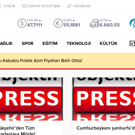
ÜYELİK
KÜNYE VE İLETİŞİM
YAZARLAR
DOLAR
EURO
ALTIN
47,7111
55,1881
6.660,55
AĞLIK
SPOR
EĞİTİM
TEKNOLOJİ
KÜLTÜR
Kabuklu Fındık Alım Fiyatları Belli Oldu!
ükşehir’den Tüm
Cumhurbaşkanı şanlıurfa’
andaşlara Müjde!