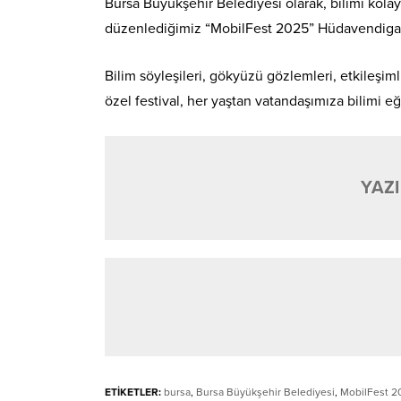
Bursa Büyükşehir Belediyesi olarak, bilimi kola
düzenlediğimiz “MobilFest 2025” Hüdavendigar 
Bilim söyleşileri, gökyüzü gözlemleri, etkileşimli
özel festival, her yaştan vatandaşımıza bilimi 
YAZI
ETİKETLER:
bursa
,
Bursa Büyükşehir Belediyesi
,
MobilFest 20