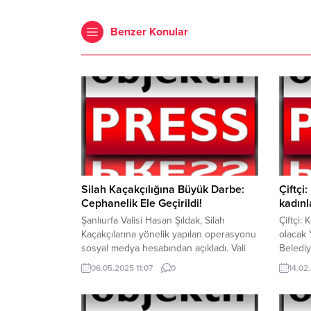
Benzer Konular
Silah Kaçakçılığına Büyük Darbe:
Çiftçi
Cephanelik Ele Geçirildi!
kadınl
Şanlıurfa Valisi Hasan Şıldak, Silah
Çiftçi:
Kaçakçılarına yönelik yapılan operasyonu
olacak 
sosyal medya hesabından açıkladı. Vali
Belediy
Şıldak, Jandarma tarafından Viranşehir’de
Karaköp
06.05.2025 11:07
0
14.02
14 ayrı adrese operasyon yapıldı.
olacağı
Şanlıurfa İl Jandarma Komutanlığı
mottosu
tarafından Viranşehir’de 14 ayrı adrese
Partisi