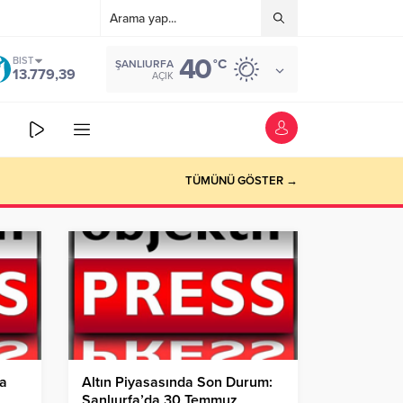
40
BIST
°C
ŞANLIURFA
13.779,39
AÇIK
TÜMÜNÜ GÖSTER →
da
Altın Piyasasında Son Durum:
Şanlıurfa’da 30 Temmuz