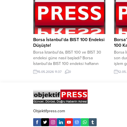
yönelik eş zamanlı olarak operasyon
Nihat Ç
yapıldı. Operasyonda çok sayıda silah ve
Çalışma
mühimmat ele geçirildi. Operasyonda; 5
olma öz
Adet Kalaşnikof...
açılışın
Borsa İstanbul’da BIST 100 Endeksi
Borsa
Düşüşte!
100 K
Borsa İstanbul’da, BİST 100 ve BİST 30
Borsa İ
endeksi güne nasıl başladı? Borsa
son du
İstanbul’da BIST 100 endeksi haftanın
işlem g
son işlem gününe düşüşle başladı. BIST
İstanbu
15.05.2026 11:37
0
12.05
100 endeksi, açılışta yaklaşık yüzde 0,81
ikinci 
azalarak 14.526,47 puandan başladı. BİST
BİST 1
100 endeksi, dün kapanışı 14.644,70
artış s
puandan yaptı. BİST 100 endeksi, saat
başladı
11.34 itibariyle 14.373,35 puandan işlem...
15.133,
endeksi,
Objektifpress.com