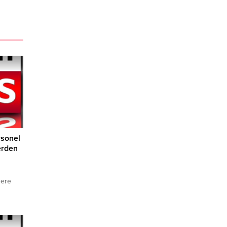
rsonel
erden
zere
acak.
ile
arı,
S)