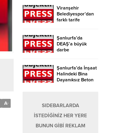
Viranşehir
Belediyespor’dan
farklı tarife
Şanlıurfa’da
DEAŞ’a büyük
darbe
Şanlıurfa’da İnşaat
Halindeki Bina
Dayanıksız Beton
Nedeniyle Yıkıldı!
A
-
SIDEBARLARDA
İSTEDİĞİNİZ HER YERE
BUNUN GİBİ REKLAM