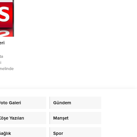
irmeler,
kezi
ek.
yıs 2025
eri
ta
i
nelinde
tici
ent
fer
Cami
rici
Foto Galeri
Gündem
il
nli
Köşe Yazıları
Manşet
Sağlık
Spor