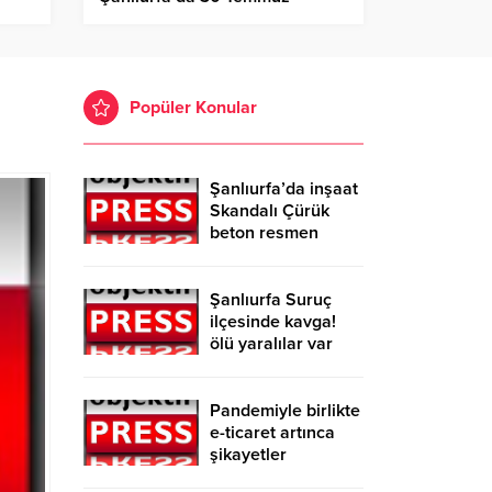
Fiyatları!
Popüler Konular
Şanlıurfa’da inşaat
Skandalı Çürük
beton resmen
belgelendi
Şanlıurfa Suruç
ilçesinde kavga!
ölü yaralılar var
Pandemiyle birlikte
e-ticaret artınca
şikayetler
de katlandı