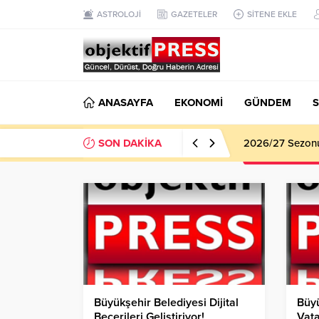
ASTROLOJİ
GAZETELER
SİTENE EKLE
ANASAYFA
EKONOMİ
GÜNDEM
S
SON DAKİKA
2026/27 Sezonu 
Büyükşehir Belediyesi Dijital
Büy
Becerileri Geliştiriyor!
Vat