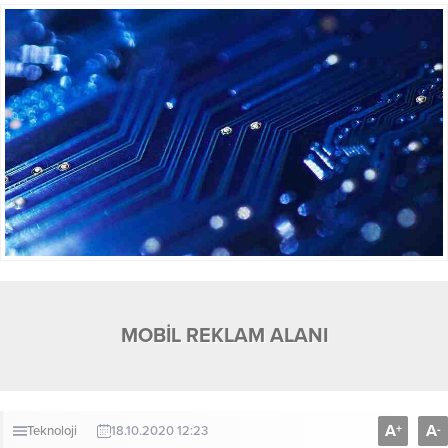
MOBİL REKLAM ALANI
A
A
+
-
Teknoloji
18.10.2020 12:23