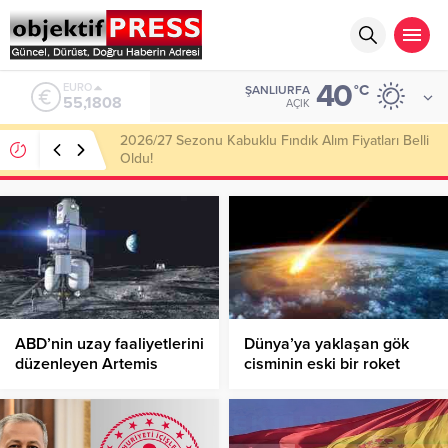
40
ALTIN
°C
ŞANLIURFA
6.662,82
AÇIK
Haliliye Belediyesi Her Gün 4 Bin 898 Kişiye Sıcak
Yemek Ulaştırıyor!
ABD’nin uzay faaliyetlerini
Dünya’ya yaklaşan gök
düzenleyen Artemis
cisminin eski bir roket
Anlaşmaları’na 7 ülke
parçası olduğu öne
imza attı
sürüldü