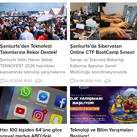
hatlardan kaynaklanan gerilim
bu hızlı yükseliş beraberinde
düşümü sorununa çözüm getirdi.
tüketici şikayetlerinin de artmasına
Projenin ilk uygulaması
neden oldu. Bunların başında da e-
Şanlıurfa’nın Halfeti ilçesinde
ticaret platformlarındaki ‘e-tüccarlar’
hayata geçirilirken, 20 milyon TL’lik
geliyor.
pilot yatırımla ilçede enerji kalitesi
artırıldı. Güneydoğu Anadolu
Bölgesi’nde kayıpsız, kesintisiz ve
Şanlıurfa’dan Teknofest
Şanlıurfa’da Sibervatan
kaliteli enerji dağıtımı hedefiyle...
Takımlarına Rekor Destek!
Online CTF BootCamp Sınavı!
Şanlıurfa Valisi Hasan Şıldak,
Sanayi ve Teknoloji Bakanlığı
TEKNOFEST 2026 hazırlıkları
Kalkınma Ajansları Genel
kapsamında teknoloji yarışmalarına
Müdürlüğü koordinasyonunda
katılacak takımlara yönelik
Harran Üniversitesi ile Karacadağ
22.07.2026 16:57
0
24.06.2025 11:41
0
desteklerin artırıldığını açıkladı.
Kalkınma Ajansı’nın destekleriyle
Şanlıurfa Valisi Hasan Şıldak,
düzenlenen 2025 Sibervatan
gençlerin proje geliştirme
Online(CTF) BootCamp sınavı,
süreçlerine katkı sunmak,
Şanlıurfa Büyükşehir Belediyesinin
Şanlıurfa’nın TEKNOFEST yarışmalarındaki
ev sahipliğinde Bilim Merkezinde
temsil gücünü artırmak ve nitelikli
yapıldı. Şanlıurfa Büyükşehir
projelerin ortaya çıkmasını teşvik
Belediyesi Gençlik ve Spor
etmek amacıyla daha önce
Hizmetleri Daire Başkanlığının ev
Her 100 kişiden 64’üne göre
Teknoloji ve Bilim Yarışmaları
duyurulan ödül tutarlarının
sahipliğinde Bilim Merkezinde
sosyal medya ABD’deki
Başlıyor!