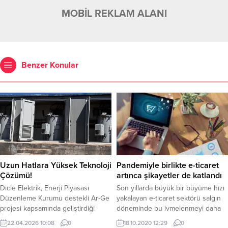
MOBİL REKLAM ALANI
Benzer Konular
Uzun Hatlara Yüksek Teknoloji
Pandemiyle birlikte e-ticaret
Çözümü!
artınca şikayetler de katlandı
Dicle Elektrik, Enerji Piyasası
Son yıllarda büyük bir büyüme hızı
Düzenleme Kurumu destekli Ar-Ge
yakalayan e-ticaret sektörü salgın
projesi kapsamında geliştirdiği
döneminde bu ivmelenmeyi daha
Yüksek Gerilim Regülatörü ile uzun
da hızlandırdı. e-ticaret pazarındaki
22.04.2026 10:08
0
18.10.2020 12:29
0