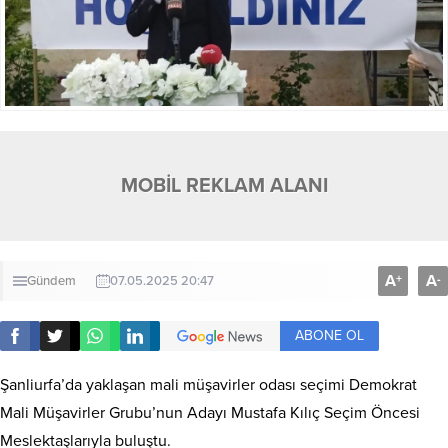
MOBİL REKLAM ALANI
A
A
+
-
Gündem
07.05.2025 20:47
ABONE OL
Şanliurfa’da yaklaşan mali müşavirler odası seçimi Demokrat
Mali Müşavirler Grubu’nun Adayı Mustafa Kılıç Seçim Öncesi
Meslektaşlarıyla buluştu.