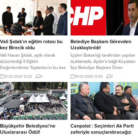
Vali Şıdak’ın eğitim rotası bu
Belediye Başkanı Görevden
kez Birecik oldu
Uzaklaştırıldı!
Vali Hasan Şıldak, aylık olarak
İçişleri Bakanlığı tarafından yapılan
düzenlediği İl Eğitim
açıklamada, Aydın’a bağlı Kuşadası
Değerlendirme Toplantısı’nı bu kez
İlçe Belediye Başkanı Ömer
Birecik’te gerçekleştirdi. Eğitim
Günel’in görevden uzaklaştırıldığı
21.02.2024 12:52
0
18.03.2026 13:35
0
alanındaki tüm konuların ele alındığı
ifade edildi. İçişleri Bakanlığı’nca
toplantıda Vali Şıldak, “Şanlıurfa’nın
yapılan açıklama da, Aydın’ın
eğitim göstergelerinin yükseltilmesi
Kuşadası ilçesinin Belediye Başkanı
ve iyileştirilmesi konusunda
Ömer Günel’in görevden
kararlıyız” dedi.Eğitim
uzaklaştırıldığı bildirildi. Yapılan
hassasiyetinin bütün eğitim
açıklamada, “Aydın ili Kuşadası
camiasında hakim kılınması için
Belediye Başkanı Ömer Günel
kararlılığını sürdüren Vali Hasan
hakkında ‘Rüşvet Almak’ suçu
Büyükşehir Belediyesi’ne
Canpolat : Seçimleri Ak Parti
Şıldak’ın bugünkü adresi Birecik
nedeniyle yürütülen soruşturma
Uluslararası Ödül!
zaferiyle sonuçlandıracağız
oldu. Geçtiğimiz ay...
kapsamında İstanbul...