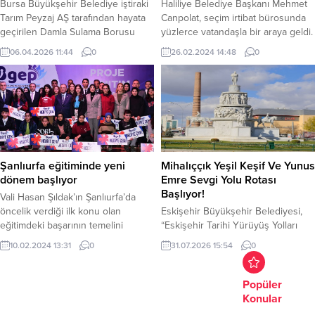
Bursa Büyükşehir Belediye iştiraki
Haliliye Belediye Başkanı Mehmet
Tarım Peyzaj AŞ tarafından hayata
Canpolat, seçim irtibat bürosunda
geçirilen Damla Sulama Borusu
yüzlerce vatandaşla bir araya geldi.
Üretim Tesisi (Tarım Plast Fabrikası),
Canpolat, 31 Mart seçimlerinden
06.04.2026 11:44
0
26.02.2024 14:48
0
döngüsel ekonomi alanındaki
zaferle çıkacaklarını belirterek,
yenilikçi yaklaşımıyla uluslararası
“Vatandaşlarımızla el ele vererek,
ödüle layık görüldü. Geçtiğimiz yıl
bu şekilde inşallah seçimlerden
Sağlıklı Kentler Birliği tarafından
birlik ve beraberlik içerisinde yine
düzenlenen Sağlıklı Şehirler En İyi
Haliliye’nin, yine Haliliyeli’lerin
Uygulama Yarışması’nda ‘Çevre ve
zaferi ile yine Cumhurbaşkanımızın
Sağlık’ kategorisinde birincilik
Sayın Recep Tayyip Erdoğan’nın
ödülü kazanan proje, başarısını
zaferi, AK Parti zaferi ile beraber...
Şanlıurfa eğitiminde yeni
Mihalıççık Yeşil Keşif Ve Yunus
bu...
dönem başlıyor
Emre Sevgi Yolu Rotası
Başlıyor!
Vali Hasan Şıldak’ın Şanlıurfa’da
öncelik verdiği ilk konu olan
Eskişehir Büyükşehir Belediyesi,
eğitimdeki başarının temelini
“Eskişehir Tarihi Yürüyüş Yolları
oluşturacak Başarıyı İzleme ve
Serisi”kapsamında düzenlediği
10.02.2024 13:31
0
31.07.2026 15:54
0
Geliştirme Projesi BİGEP’in Tanıtım
etkinliklerle kentin doğal ve kültürel
Toplantısı yoğun katılımla
mirasını keşfetmeyedevam ediyor.
gerçekleştirildi. Toplantıda konuşan
Serinin üçüncü rotası olan
Popüler
Vali Şıldak, “El birliği ile
Mihalıççık Yeşil Keşif ve Yunus
Konular
Şanlıurfa’mızda eğitimi çok daha iyi
Emre SevgiYolu, katılımcılarına