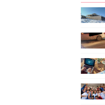
noktalara getireceğiz” dedi.750 bin
doğa, tarih, kültür ve inancı aynı
öğrenci sayısı ile Türkiye’de birçok
yolculukta buluşturacak eşsiz
ilin toplam nüfusundan daha
birdeneyim sunuyor. 31 Temmuz
büyük...
2026 Cuma günü
gerçekleştirilecek etkinlikte
doğaseverler, Mihalıççık’ınyemyeşil
ormanlarında...