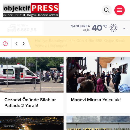
40
ALTIN
°C
ŞANLIURFA
6.660,55
AÇIK
Haliliye Belediyesi Her Gün 4 Bin 898 Kişiye Sıcak
Yemek Ulaştırıyor!
Cezaevi Önünde Silahlar
Manevi Mirasa Yolculuk!
Patladı: 2 Yaralı!