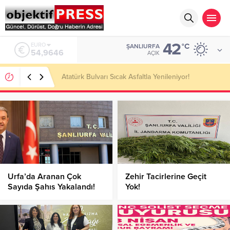
42
ALTIN
°C
ŞANLIURFA
6.488,95
AÇIK
Temmuzda IPARD III Kapsamında 634,3 Milyon Lira
Hibe Ödemesi Yapıldı!
Urfa’da Aranan Çok
Zehir Tacirlerine Geçit
Sayıda Şahıs Yakalandı!
Yok!