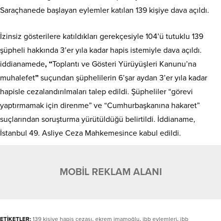
Saraçhanede başlayan eylemler katılan 139 kişiye dava açıldı.
İzinsiz gösterilere katıldıkları gerekçesiyle 104’ü tutuklu 139
şüpheli hakkında 3’er yıla kadar hapis istemiyle dava açıldı.
iddianamede
, “
Toplantı ve Gösteri Yürüyüşleri Kanunu’na
muhalefet
”
suçundan şüphelilerin 6’şar aydan 3’er yıla kadar
hapisle cezalandırılmaları talep edildi. Şüpheliler “görevi
yaptırmamak için direnme” ve “Cumhurbaşkanına hakaret”
suçlarından soruşturma yürütüldüğü belirtildi. İddianame,
İstanbul 49. Asliye Ceza Mahkemesince kabul edildi.
MOBİL REKLAM ALANI
ETİKETLER:
139 kişiye hapis cezası
,
ekrem imamoğlu
,
ibb eylemleri
,
ibb