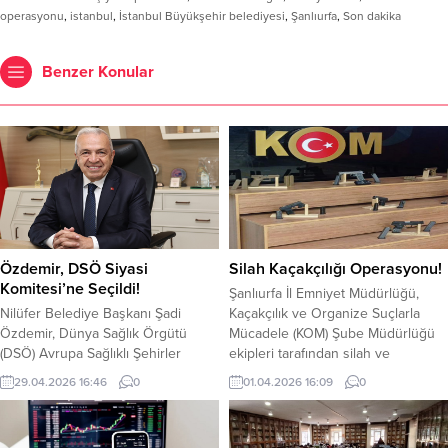
operasyonu
,
istanbul
,
İstanbul Büyükşehir belediyesi
,
Şanlıurfa
,
Son dakika
Benzer Konular
Özdemir, DSÖ Siyasi
Silah Kaçakçılığı Operasyonu!
Komitesi’ne Seçildi!
Şanlıurfa İl Emniyet Müdürlüğü,
Nilüfer Belediye Başkanı Şadi
Kaçakçılık ve Organize Suçlarla
Özdemir, Dünya Sağlık Örgütü
Mücadele (KOM) Şube Müdürlüğü
(DSÖ) Avrupa Sağlıklı Şehirler
ekipleri tarafından silah ve
Ağı’nın politika ve strateji organı
mühimmat kaçakçılığına dair
29.04.2026 16:46
0
01.04.2026 16:09
0
olan Siyasi Komite’ye seçildi. 2026-
çalışmalar çerçevesinde önemli bir
2030 yıllarını kapsayan yeni
operasyon gerçekleştirildi. 31 Mart
dönemde Türkiye’yi, Nilüfer
2026 tarihinde düzenlenen