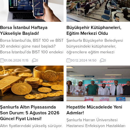
Belediye Başkanı Şadi Özdemir ile
operasyonda, şüpheli görünen bir
birlikte İzmir Büyükşehir Belediye
araçta yapılan aramalar sonucunda
Başkanı Dr. Cemil Tugay temsil
çok sayıda yasa dışı silah ve
edecek. Nilüfer Belediye Başkanı
mühimmat tespit edildi. Aramalar
Şadi Özdemir, kentsel sağlık...
neticesinde 7...
Borsa İstanbul Haftaya
Büyükşehir Kütüphaneleri,
Yükselişle Başladı!
Eğitim Merkezi Oldu
Borsa İstanbul’da, BİST 100 ve BİST
Şanlıurfa Büyükşehir Belediyesi
30 endeksi güne nasıl başladı?
bünyesindeki kütüphaneler,
Borsa İstanbul’da BIST 100 endeksi
öğrencilere eğitim merkezi
haftanın ilk işlem gününe yükselişle
ortamısunarak sınav hazırlıklarına
01.06.2026 11:15
0
30.12.2024 14:50
0
başladı. BIST 100 endeksi açılışta
katkı sağlıyor. Öğrenciler,
yaklaşık yüzde 0,44 artış
belediyeye ait kütüphanelerde,
sağlayarak 13.722,47 puandan
sınavlarahazırlık yaparken huzurlu
başladı. BİST 100 endeksi, salı
ve güvenli bir çalışma ortamı
günü kapanışı 1.64 kayıpla
buluyor. Şanlıurfa Büyükşehir
13.662,75 puandan yaptı. BİST 100
Belediyesi Gençlik ve Spor
endeksi, saat 11.11...
Hizmetleri Daire Başkanlığı Eğitim
ve KütüphanelerŞube
Şanlıurfa Altın Piyasasında
Hepatitle Mücadelede Yeni
Müdürlüğüne bağlı kütüphanelerde
Son Durum: 5 Ağustos 2026
Adımlar!
sınav dönemi yoğunluğu başladı.
Güncel Fiyat Listesi!
Şanlıurfa Harran Üniversitesi
Bu kütüphaneler,öğrencilere ders
Altın fiyatlarındaki yükseliş sürüyor.
Hastanesi Enfeksiyon Hastalıkları
çalışma alanı...