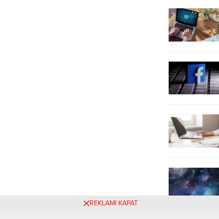
erişim sorununun nedenini merak
Twitter’ın kendisinden
ediyor. Konuya ilişkin...
kaynaklandığını duyurdu....
REKLAMI KAPAT