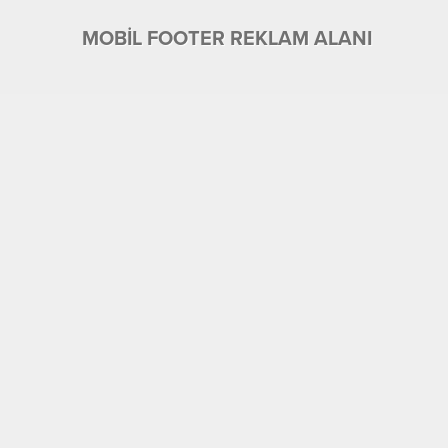
MOBİL FOOTER REKLAM ALANI
Üyelik
Tüm Yazarlar
Künye ve İletişim
Ekonomi
Foto Galeri
Gündem
Eğitim
Köşe Yazıları
Manşet