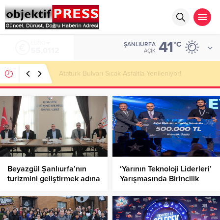
41
ALTIN
°C
ŞANLIURFA
6.519,97
AÇIK
Temmuzda IPARD III Kapsamında 634,3 Milyon Lira
Hibe Ödemesi Yapıldı!
Beyazgül Şanlıurfa’nın
‘Yarının Teknoloji Liderleri’
turizmini geliştirmek adına
Yarışmasında Birincilik
çalışmalarını sürdürüyor
Harran Üniversitesinin
Oldu!