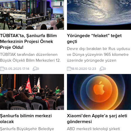
TÜBİTAK’ta, Şanlıurfa Bilim
Yörüngede “felaket” teğet
Merkezinin Projesi Örnek
geçti
Proje Oldu!
Devre dışı bırakılan bir Rus uydusu
TÜBİTAK tarafından düzenlenen
ve Dünya yüzeyinin 965 kilometre
Büyük Ölçekli Bilim Merkezleri 12.
üzerinde yörüngede yüzen
Koordinasyon toplantısı
kullanım dışı bir Çin roketinin
13.05.2025 17:14
0
18.10.2020 12:23
0
ŞanlıurfaBüyükşehir Belediyesi
çarpışma riskinin çok yüksek
Gençlik ve Spor Hizmetleri Daire
olduğu açıklanmıştı. Konu ile ilgili
Başkanlığı bünyesinde yer alan
yapılan son açıklamaya göre iki
Şanlıurfa BilimMerkezi’nin ev
cisim birbirlerini teğet geçecerek
sahipliğinde gerçekleşti. TÜBİTAK
yörüngedeki dolaşımlarına devam
Bilim ve Toplum Başkanı Ömer
etti. İngiliz Daily mail gaztetesine
Kökçam, ‘’SizGelemezseniz Biz
yer alan habere göre, iki...
Geliriz’’ projesinin örnek bir çalışma
Şanlıurfa bilimin merkezi
Xiaomi’den Apple’a şarj aleti
olduğunu söyledi. TÜBİTAK
olacak
göndermesi
tarafından 3 ayda bir düzenlenen
Şanlıurfa Büyükşehir Belediye
ABD merkezli teknoloji şirketi
Büyük Ölçekli...