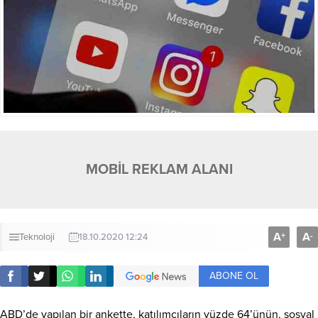
MOBİL REKLAM ALANI
A
A
+
-
Teknoloji
18.10.2020 12:24
ABONE OL
ABD’de yapılan bir ankette, katılımcıların yüzde 64’ünün, sosyal