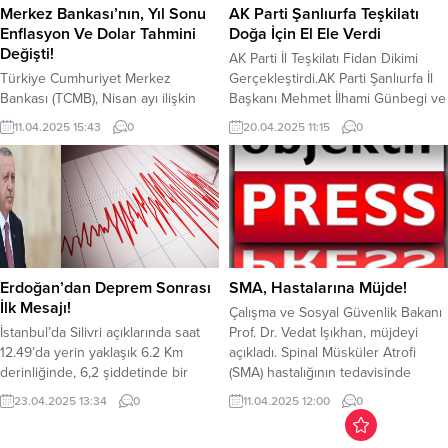
kucağından üniversiteye kadar
Merkez Bankası’nın, Yıl Sonu
AK Parti Şanlıurfa Teşkilatı
eğitimin her kademesinde önemli
Enflasyon Ve Dolar Tahmini
Doğa İçin El Ele Verdi
yatırımlarla Bursa’da eğitimin
Değişti!
AK Parti İl Teşkilatı Fidan Dikimi
çıtasını yükselten Büyükşehir
Türkiye Cumhuriyet Merkez
Gerçekleştirdi.AK Parti Şanlıurfa İl
Belediyesi,...
Bankası (TCMB), Nisan ayı ilişkin
Başkanı Mehmet İlhami Günbegi ve
Piyasa Katılımcıları Anketi
AK Parti Şanlıurfa İl Teşkilatı
11.04.2025 15:43
0
20.04.2025 11:15
0
sonuçlarını açıkladı. TCMB’nin
“Geleceğe ve Şanlıurfaya Nefes Ol”
anketine göre, yıl sonu enflasyon
kampanyası dolayısıyla Şanlıurfa’da
beklentisi bir önceki aya göre artış
oluşturulan hatıra ormanına fidan
göstererek yüzde 28,04
dikimi gerçekleştirdi. AK Parti
seviyesinden yüzde 29,98’e
Şanlıurfa İl Başkanı Mehmet İlhami
yükseldi. TCMB, Döviz kuru
Günbegi ve AK Parti Şanlıurfa İl
beklentilerinde de yukarı yönlü
Teşkilatı “Geleceğe ve...
revizyon yaptı. Yıl sonu itibarıyla
Erdoğan’dan Deprem Sonrası
SMA, Hastalarına Müjde!
dolar/TL kurunun 43,60 seviyesine
İlk Mesajı!
Çalışma ve Sosyal Güvenlik Bakanı
ulaşması bekleniyor....
İstanbul’da Silivri açıklarında saat
Prof. Dr. Vedat Işıkhan, müjdeyi
12.49’da yerin yaklaşık 6.2 Km
açıkladı. Spinal Müsküler Atrofi
derinliğinde, 6,2 şiddetinde bir
(SMA) hastalığının tedavisinde
deprem meydana geldi.
kullanılan bir ilaç daha geri ödeme
23.04.2025 13:34
0
11.04.2025 12:00
0
Cumhurbaşkanı Recep Tayyip
listesine alınacak. Işıkhan, mevcut
Erdoğan, gelişmeleri yakından takip
tedaviye ek olarak, hastalığın