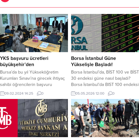
YKS başvuru ücretleri
Borsa İstanbul Güne
büyükşehir’den
Yükselişle Başladı!
Bursa’da bu yıl Yükseköğretim
Borsa İstanbul’da, BİST 100 ve BİST
Kurumları Sınavı’na girecek ihtiyaç
30 endeksi güne nasıl başladı?
sahibi öğrencilerin başvuru
Borsa İstanbul’da BIST 100 endeksi
ücretleri Büyükşehir Belediyesi
haftanın ikinci işlem gününe
09.02.2024 14:25
0
05.05.2026 12:00
0
tarafından ödenecek.
yükselişle başladı. BIST 100
sınavdestek.bursa.bel.tr adresi
endeksi önceki kapanışa göre
üzerinden 29 Şubat’a kadar online
yaklaşık yüzde 0,22 artış
başvuru yapıp, gerekli koşulları
sağlayarak 14.401,72 puandan
sağladığı belirlenen üniversite
başladı. BİST 100 endeksi, önceki
adayları bu uygulamadan
gün kapanışı 14.369,61 puandan
yararlanabilecek. Bursa’da ana
yaptı. BİST 100 endeksi, saat 11.53...