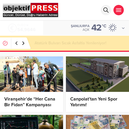
42
ALTIN
°C
ŞANLIURFA
6.488,95
AÇIK
Temmuzda IPARD III Kapsamında 634,3 Milyon Lira
Hibe Ödemesi Yapıldı!
Viranşehir’de “Her Cana
Canpolat’tan Yeni Spor
Bir Fidan” Kampanyası
Yatırımı!
Devam Ediyor