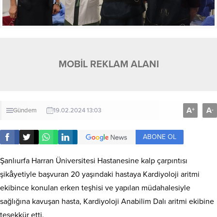
MOBİL REKLAM ALANI
A
A
+
-
Gündem
19.02.2024 13:03
ABONE OL
Şanlıurfa Harran Üniversitesi Hastanesine kalp çarpıntısı
şikâyetiyle başvuran 20 yaşındaki hastaya Kardiyoloji aritmi
ekibince konulan erken teşhisi ve yapılan müdahalesiyle
sağlığına kavuşan hasta, Kardiyoloji Anabilim Dalı aritmi ekibine
teşekkür etti.