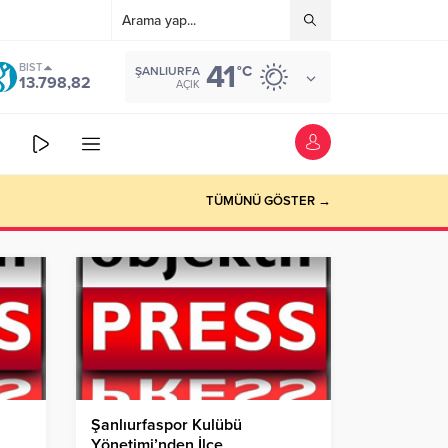
41
BIST
°C
ŞANLIURFA
13.798,82
AÇIK
TÜMÜNÜ GÖSTER →
Şanlıurfaspor Kulübü
Yönetimi’nden İlçe