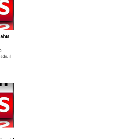
Şahıs
al
da, il
lı
le;
e
 Adam
ık