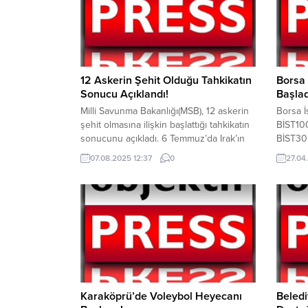
12 Askerin Şehit Olduğu Tahkikatın
Borsa 
Sonucu Açıklandı!
Başlad
Milli Savunma Bakanlığı(MSB), 12 askerin
Borsa İ
şehit olmasına ilişkin başlattığı tahkikatın
BİST10
sonucunu açıkladı. 6 Temmuz’da Irak’ın
BİST30 
Pençe-Kilit harekâtı bölgesinde 12
detayla
07.08.2025 12:37
0
27.04
askerin metan gazından zehirlenerek
endeksi
şehit olmasına ilişkin tahkikatın sonucunu
yükseli
belli oldu. MSB, tahkikatın sonucu ile ilgili
göre ya
şu ifadeleri kullandı; “Özellikle son on
BİST 10
yılda elde edilen tecrübeler ışığında
14.446
yapılan incelemeler neticesinde; olayda...
başladı
Karaköprü’de Voleybol Heyecanı
Beledi