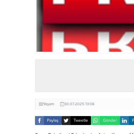
Yaşam
30.07.2025 13:06
Paylaş
Tweetle
Gönder
P