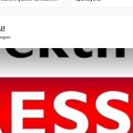
esidir”
i!
elgesi!