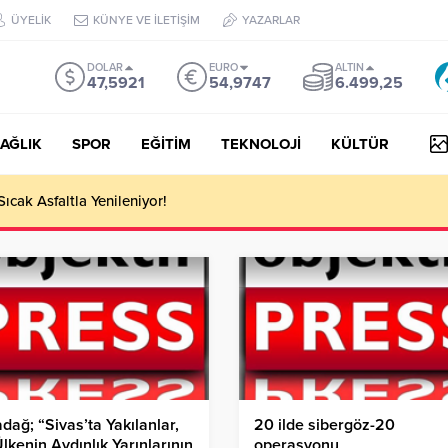
ÜYELİK
KÜNYE VE İLETİŞİM
YAZARLAR
DOLAR
EURO
ALTIN
47,5921
54,9747
6.499,25
AĞLIK
SPOR
EĞİTİM
TEKNOLOJİ
KÜLTÜR
 III Kapsamında 634,3 Milyon Lira Hibe Ödemesi Yapıldı!
dağ; “Sivas’ta Yakılanlar,
20 ilde sibergöz-20
lkenin Aydınlık Yarınlarının
operasyonu