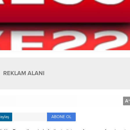
REKLAM ALANI
A
+
ABONE OL
aylaş