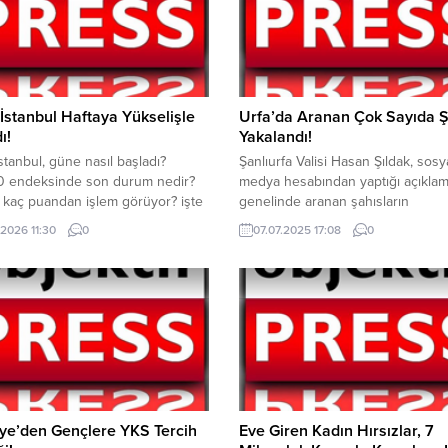
İstanbul Haftaya Yükselişle
Urfa’da Aranan Çok Sayıda 
ı!
Yakalandı!
stanbul, güne nasıl başladı?
Şanlıurfa Valisi Hasan Şıldak, sosy
0 endeksinde son durum nedir?
medya hesabından yaptığı açıklama
kaç puandan işlem görüyor? işte
genelinde aranan şahısların
r… Borsa İstanbul’da BIST 100
yakalanmasına yönelik faaliyetler
.2026 11:30
0
07.07.2025 17:08
0
, haftanın ilk işlem gününe
gerçekleştirildiğini bildirdi. Yapılan
şle başladı. Cuma günkü kapanışa
operasyonlar sonucunda; 410 fark
klaşık yüzde 0,26 artış sağlayan
noktada 1.982 personelin desteğiy
0 endeksi, güne yaklaşık
Hapis cezası ve yakalanma emriyl
,29 puandan işlem görmeye
aranmakta olan toplam 368 şahıs
. BİST 100 endeksi önceki...
yakalandı. Yakalananlar arasında;
öldürme suçundan 4 şahıs, Hırsızl
suçundan 29 şahıs, Dolandırıcılık
suçundan...
ye’den Gençlere YKS Tercih
Eve Giren Kadın Hırsızlar, 7