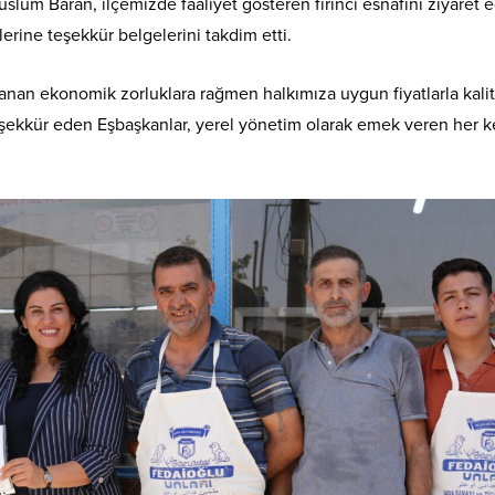
lüm Baran, ilçemizde faaliyet gösteren fırıncı esnafını ziyaret 
lerine teşekkür belgelerini takdim etti.
nan ekonomik zorluklara rağmen halkımıza uygun fiyatlarla kalit
şekkür eden Eşbaşkanlar, yerel yönetim olarak emek veren her k