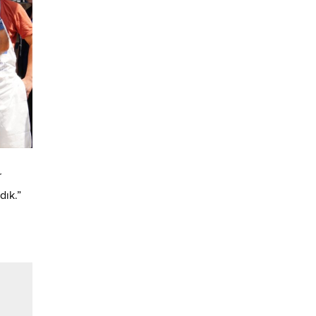
r
dık.”