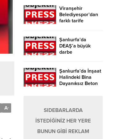
Viranşehir
Belediyespor’dan
farklı tarife
Şanlıurfa’da
DEAŞ’a büyük
darbe
Şanlıurfa’da İnşaat
Halindeki Bina
Dayanıksız Beton
Nedeniyle Yıkıldı!
A
-
SIDEBARLARDA
İSTEDİĞİNİZ HER YERE
BUNUN GİBİ REKLAM