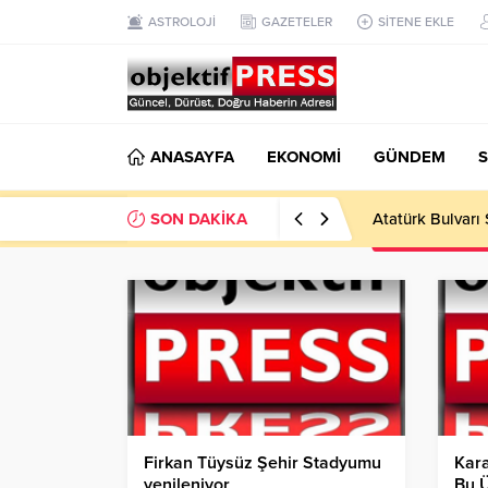
ASTROLOJİ
GAZETELER
SİTENE EKLE
ANASAYFA
EKONOMİ
GÜNDEM
S
SON DAKİKA
Temmuzda IPARD
Firkan Tüysüz Şehir Stadyumu
Kara
yenileniyor
Bu Ü