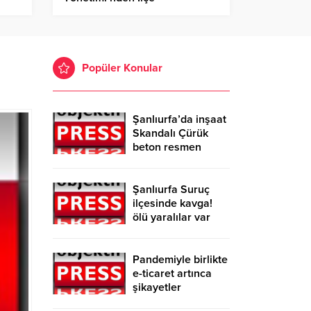
Başkanlığına Ziyaret
Popüler Konular
Şanlıurfa’da inşaat
Skandalı Çürük
beton resmen
belgelendi
Şanlıurfa Suruç
ilçesinde kavga!
ölü yaralılar var
Pandemiyle birlikte
e-ticaret artınca
şikayetler
de katlandı