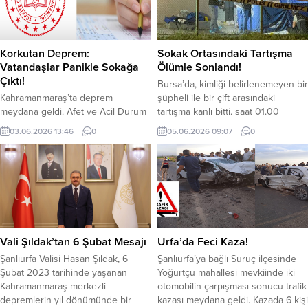
edildi. İtfaiye ekipleri, yangını
Şanlıurfa’nın TEKNOFEST yarışmala
kontrol altına almak için yoğun bir
temsil gücünü artırmak ve nitelikli
çalışma başlattı. Yaklaşık bir saat
projelerin ortaya çıkmasını teşvik
süren müdahalenin...
etmek amacıyla daha önce
Korkutan Deprem:
Sokak Ortasındaki Tartışma
duyurulan ödül tutarlarının
Vatandaşlar Panikle Sokağa
Ölümle Sonlandı!
güncellendiğini sosyal medyadan
Çıktı!
Bursa’da, kimliği belirlenemeyen bir
duyurdu. Şanlıurfa Büyükşehir
Kahramanmaraş’ta deprem
şüpheli ile bir çift arasındaki
Belediyesi ile...
meydana geldi. Afet ve Acil Durum
tartışma kanlı bitti. saat 01.00
Müdürlüğü (AFAD),
sıralarında meydana gelen olay
03.06.2026 13:46
0
05.06.2026 09:07
0
Kahramanmaraş’ın Pazarcık
merkez Yıldırım ilçesi Beyazıt
ilçesinde 4.4 şiddetinde bir deprem
Mahallesi 1. Kartal Sokak’ta yaşandı.
meydana geldi. Depremin saat 13.17
Edinilen bilgiye göre, Y.D. (40) ve
civarında meydana geldiği ve yerin
H.D. (40) çifti ile kimliği henüz
12.46 kilometre derinliğinde
belirlenemeyen bir kişi arasında
gerçekleştiği belirtildi. AFAD’tan
tartışma yaşandı. Tartışma kısa
depreme ilişkin yapılan açıklamada
sürede büyüyerek silahlı...
4.4 (Mw) büyüklüğünde olduğu
Vali Şıldak’tan 6 Şubat Mesajı
Urfa’da Feci Kaza!
ifade edildi. YAZI ARASI REKLAM
Şanlıurfa Valisi Hasan Şıldak, 6
Şanlıurfa’ya bağlı Suruç ilçesinde
ALANI
Şubat 2023 tarihinde yaşanan
Yoğurtçu mahallesi mevkiinde iki
Kahramanmaraş merkezli
otomobilin çarpışması sonucu trafik
depremlerin yıl dönümünde bir
kazası meydana geldi. Kazada 6 kişi