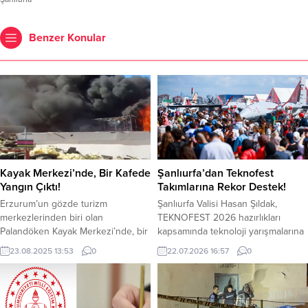
Benzer Konular
Kayak Merkezi’nde, Bir Kafede
Şanlıurfa’dan Teknofest
Yangın Çıktı!
Takımlarına Rekor Destek!
Erzurum’un gözde turizm
Şanlıurfa Valisi Hasan Şıldak,
merkezlerinden biri olan
TEKNOFEST 2026 hazırlıkları
Palandöken Kayak Merkezi’nde, bir
kapsamında teknoloji yarışmalarına
kafede yangın çıktı. Yangın, henüz
katılacak takımlara yönelik
23.08.2025 13:53
0
22.07.2026 16:57
0
belirlenemeyen bir nedenle tadilat
desteklerin artırıldığını açıkladı.
sırasında kafe alanında başladı.
Şanlıurfa Valisi Hasan Şıldak,
Çevredekilerin ihbarı üzerine olay
gençlerin proje geliştirme
yerine çok sayıda itfaiye ekibi sevk
süreçlerine katkı sunmak,