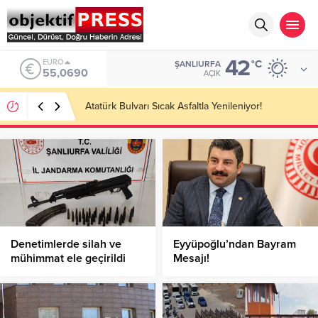
42
ALTIN
°C
ŞANLIURFA
6.525,39
AÇIK
Temmuzda IPARD III Kapsamında 634,3 Milyon Lira
Hibe Ödemesi Yapıldı!
Denetimlerde silah ve
Eyyüpoğlu’ndan Bayram
mühimmat ele geçirildi
Mesajı!