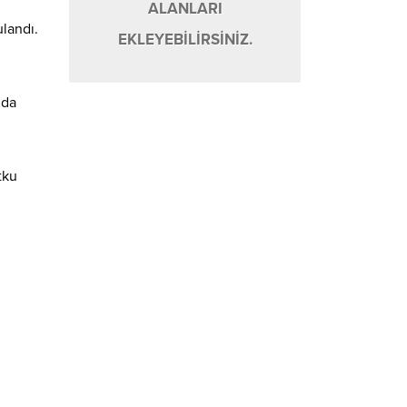
ALANLARI
ulandı.
EKLEYEBİLİRSİNİZ.
i
mda
tku