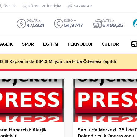
ÜYELİK
KÜNYE VE İLETİŞİM
YAZARLAR
DOLAR
EURO
ALTIN
47,5921
54,9747
6.499,25
AĞLIK
SPOR
EĞİTİM
TEKNOLOJİ
KÜLTÜR
 III Kapsamında 634,3 Milyon Lira Hibe Ödemesi Yapıldı!
rın Habercisi: Alerjik
Şanlıurfa Merkezli 25 İlde
onktivit!
Dolandırıcılık Operasyonu!