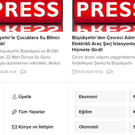
dan etkilenmedik ama bizi
sağlık hizmetleriyle entegre bir şe
ecek boyutta, biz de Avrupa
çalıştığını...
ne bağlıyız” Haftaya enerji kriziyle
n İspanya ve Portekiz genelinde...
ehir’le Çocuklara Su Bilinci
Büyükşehir’den Çevreci Adım
dı!
Elektrikli Araç Şarj İstasyonla
Hizmete Girdi!
Büyükşehir Belediyesi ve BUSKİ
ndan 22 Mart Dünya Su Günü
Çevre dostu ulaşımı yaygınlaştırm
ıyla düzenlenen etkinlikte, ilkokul
hedefleyen Şanlıurfa Büyükşehir
lerine su bilinci ve su
Belediyesi, kentte 6 farklı noktaya
.2025 11:34
0
07.07.2025 15:52
0
funun önemi anlatıldı. Hayat
elektrikli araç şarj istasyonu kurdu
 olan suyun doğru kullanımına
Büyükşehir Belediyesinin kasasın
çekmek amacıyla Bursa
kuruş çıkmadan hayata geçirilen 
ehir Belediyesi ve BUSKİ Genel
bin Euro değerindeki bu yatırım, 
Üyelik
Ekonomi
üğü tarafından 22 Mart Dünya Su
çevreye hem de ekonomiye önem
ayısıyla bir dizi etkinlik
katkılar sağlayacak. Makam aracı
ndi....
şarj ederek ilk dolumu gerçekleşt
Tüm Yazarlar
Eğitim
Başkan Mehmet...
Künye ve İletişim
Otomobil