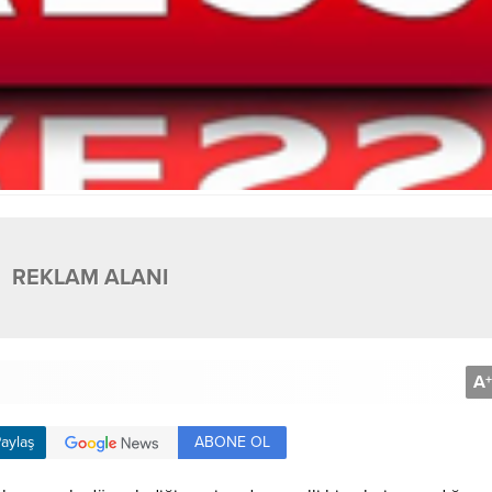
REKLAM ALANI
A
+
ABONE OL
aylaş