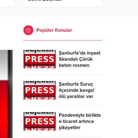
Popüler Konular
Şanlıurfa’da inşaat
Skandalı Çürük
beton resmen
belgelendi
Şanlıurfa Suruç
ilçesinde kavga!
ölü yaralılar var
Pandemiyle birlikte
e-ticaret artınca
şikayetler
de katlandı