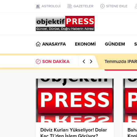
ASTROLOJİ
GAZETELER
SİTENE EKLE
ANASAYFA
EKONOMİ
GÜNDEM
S
SON DAKİKA
Temmuzda IPARD
Döviz Kurları Yükseliyor! Dolar
Baha
Kaç TL’den İşlem Görüyor?
Konj