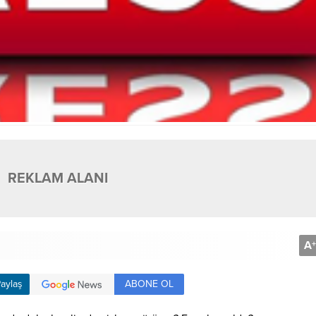
REKLAM ALANI
A
+
ABONE OL
aylaş