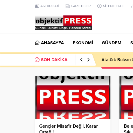
ASTROLOJİ
GAZETELER
SİTENE EKLE
ANASAYFA
EKONOMİ
GÜNDEM
S
SON DAKİKA
Atatürk Bulvarı 
Gençler Misafir Değil, Karar
Bel
Ortağı!
Sıkı