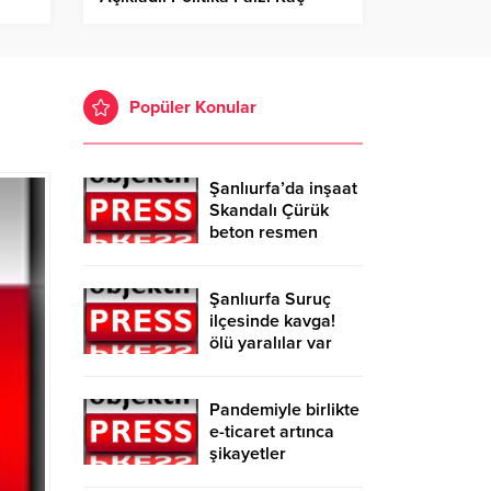
Oldu?
Popüler Konular
Şanlıurfa’da inşaat
Skandalı Çürük
beton resmen
belgelendi
Şanlıurfa Suruç
ilçesinde kavga!
ölü yaralılar var
Pandemiyle birlikte
e-ticaret artınca
şikayetler
de katlandı