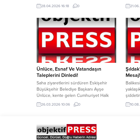
düzenlenen törenle açıldı. Özel
sitesin
28.04.2026 16:18
0
21.06
gereksinimli öğrencilerin de dahil olduğu
Çevrede
farklı okullar, seramik severler ve
çok sayı
sanatçıların destekleriyle tamamlanan
ekipler
eser, Nilüfer’in ‘engelsiz kent’
söndürü
vizyonunun en renkli ve
tespit e
somutörneklerinden biri oldu. Nilüfer
başlatıld
Belediyesi ile Yıldırım Bayezid Rotary
Kulübü öncülüğünde;...
Ünlüce, Esnaf Ve Vatandaşın
Şıldak
Taleplerini Dinledi!
Mesaj
Saha ziyaretlerini sürdüren Eskişehir
Balikesi
Büyükşehir Belediye Başkanı Ayşe
yaklaşı
Ünlüce, kente gelen Cumhuriyet Halk
şiddeti
Partisi Ekonomi Politikalarından Sorumlu
Şanlıur
26.03.2026 10:06
0
10.08
Genel Başkan Yardımcısı Güldem Atabay
sonras
ile birlikte Hamamyolu Caddesi’nde
vatanda
vatandaşlarla bir araya geldi. Başkan
iletti.
Ünlüce ve Güldem Atabay’a, CHP İl
ifadeler
Başkanı Talat Yalaz ve Başkan Danışmanı
İlçemi
Ayhan Kavas da eşlik etti. Başkan
etkilen