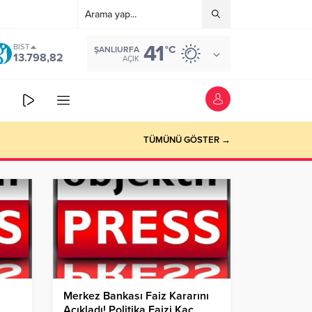
41
BIST
°C
ŞANLIURFA
13.798,82
AÇIK
TÜMÜNÜ GÖSTER →
Merkez Bankası Faiz Kararını
Açıkladı! Politika Faizi Kaç