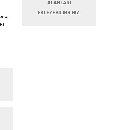
ALANLARI
EKLEYEBİLİRSİNİZ.
Merkez
isi
e