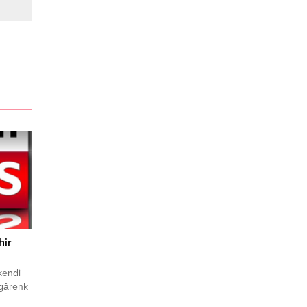
hir
kendi
ngârenk