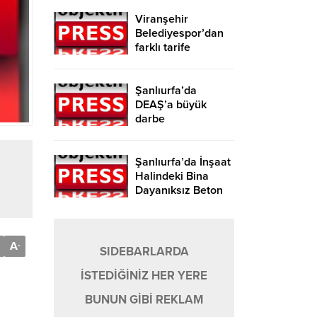
Viranşehir
Belediyespor’dan
farklı tarife
Şanlıurfa’da
DEAŞ’a büyük
darbe
Şanlıurfa’da İnşaat
Halindeki Bina
Dayanıksız Beton
Nedeniyle Yıkıldı!
A
-
SIDEBARLARDA
İSTEDİĞİNİZ HER YERE
BUNUN GİBİ REKLAM