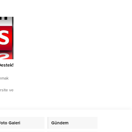
 Park
pleri,
şlık
tin dört
ilen
, yerel
estek!
unmak
rsite ve
anan
time
mlarla
ik
Foto Galeri
Gündem
lçenin
n okuma