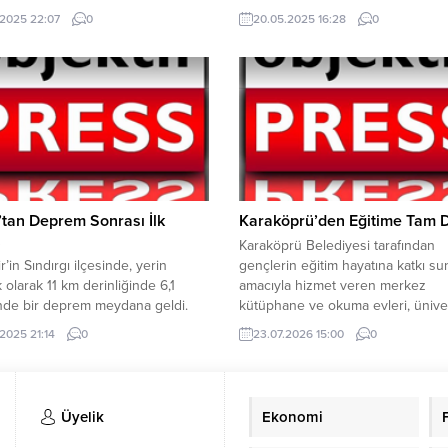
de bir işyerinde yangın çıktı.
bahçesine dönüştürmeye başladı.
.2025 22:07
0
20.05.2025 16:28
0
kilerin ihbarı üzerine bölgeye
ve Bahçeler Dairesi Başkanlığı eki
da itfaiye ekibi sevk edildi. İtfaiye
bu yıl yaklaşık 1 milyon yazlık ve kı
inin uzun uğraşları sonucu yangın
çiçek üretimi gerçekleştirerek ken
ldü. Yangının çıkış sebebi henüz
bir yanını süsledi. Büyükşehir
dilemedi. Olay ile ilgili soruşturma
Belediyesi’ne ait seralarda yetiştir
ı. YAZI...
çiçekler görsel bir şölen sunarken
üretim...
’tan Deprem Sonrası İlk
Karaköprü’den Eğitime Tam D
!
Karaköprü Belediyesi tarafından
r’in Sındırgı ilçesinde, yerin
gençlerin eğitim hayatına katkı s
k olarak 11 km derinliğinde 6,1
amacıyla hizmet veren merkez
nde bir deprem meydana geldi.
kütüphane ve okuma evleri, ünive
fa Valisi Hasan Şıldak, deprem
kamu personeli sınavlarına hazırl
.2025 21:14
0
23.07.2026 15:00
0
ı sosyal medya hesabından
öğrencilerin yoğun ilgisini
şlara geçmiş olsun dileklerini
görüyorKaraköprü Belediyesi, eği
 Şıldak, sosyal medya paylaşımda şu
verdiği desteği sadece fiziki yatırı
i kullandı; “Balıkesir Sındırgı
değil, gençlerin ihtiyaçlarına yönel
Üyelik
Ekonomi
zde meydana gelen depremden
sosyal projelerle de sürdürüyor. İ
en bütün vatandaşlarımıza geçmiş
farklı mahallelerinde hizmet vere