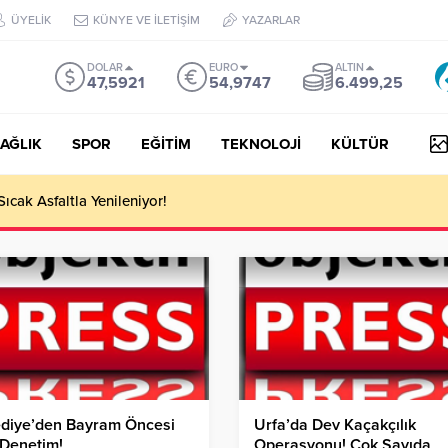
ÜYELİK
KÜNYE VE İLETİŞİM
YAZARLAR
DOLAR
EURO
ALTIN
47,5921
54,9747
6.499,25
AĞLIK
SPOR
EĞİTİM
TEKNOLOJİ
KÜLTÜR
Sıcak Asfaltla Yenileniyor!
ediye’den Bayram Öncesi
Urfa’da Dev Kaçakçılık
 Denetim!
Operasyonu! Çok Sayıda