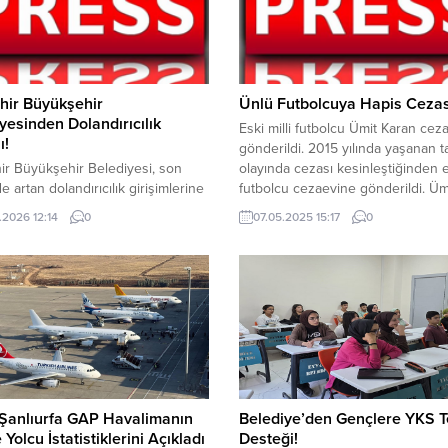
hir Büyükşehir
Ünlü Futbolcuya Hapis Cezas
yesinden Dolandırıcılık
Eski milli futbolcu Ümit Karan cez
ı!
gönderildi. 2015 yılında yaşanan t
ir Büyükşehir Belediyesi, son
olayında cezası kesinleştiğinden 
e artan dolandırıcılık girişimlerine
futbolcu cezaevine gönderildi. Üm
atandaşları uyardı. Belediyeden
Karan, 2015 yılında oturduğu apa
.2026 12:14
0
07.05.2025 15:17
0
 açıklamada, bazı kişilerin belediye
güvenlik görevlisi İ.A.’ya yönelik c
tlarının adını kullanarak
tacizde bulunduğu iddia edilmişti. 
ları kandırmaya çalıştığı belirtildi.
duruşmada delil yetersizliği neden
ıcıların, özellikle işe alım vaadiyle
beraat eden Karan, mağdurun avu
şlara ulaşarak maddi ve manevi
itirazı sonucu yeniden yargılandı. 
yol açmaya çalıştığı veya yardım
Bölge Adliye...
ında nakdi destek istediği
ldi. Vatandaşlardan, kendilerini
 çalışanı...
Şanlıurfa GAP Havalimanın
Belediye’den Gençlere YKS T
 Yolcu İstatistiklerini Açıkladı
Desteği!