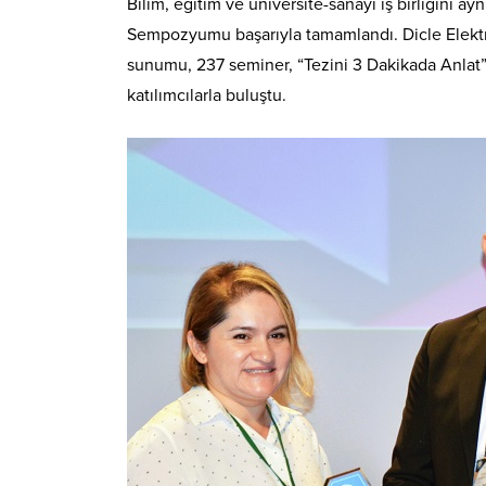
Bilim, eğitim ve üniversite-sanayi iş birliğini ay
Sempozyumu başarıyla tamamlandı. Dicle Elektr
sunumu, 237 seminer, “Tezini 3 Dakikada Anlat” y
katılımcılarla buluştu.