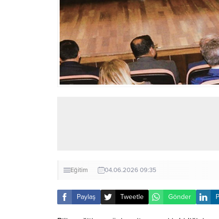
Eğitim
04.06.2026 09:35
Paylaş
Tweetle
Gönder
P