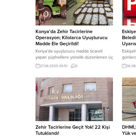
Konya’da Zehir Tacirlerine
Eskişe
Operasyon; Kilolarca Uyuşturucu
Beledi
Madde Ele Geçirildi!
Uyarıs
Konya’da uyuşturucu madde ticareti
Eskişeh
yapan şüphelilere yönelik düzenlenen üç
günlerd
ayrı operasyonda, büyük miktarda
karşı v
27.08.2025 09:51
0
06.08
uyuşturucu madde ele geçirildi. İçişleri
yapılan
Bakanı Ali Yerlikaya’nın sosyal medya
bürokra
hesabından duyurduğu operasyonlarda,
vatandaş
Konya İl Emniyet Müdürlüğü Narkotik
Dolandır
Suçlarla Mücadele Şube Müdürlüğü
vatanda
ekipleri tarafından 739 bin adet
zarara 
uyuşturucu hap, 141 kilogram bonzai ve
adı alt
yaklaşık 420 kilo bonzai...
kaydedi
belediye
Zehir Tacirlerine Geçit Yok! 22 Kişi
DHMİ,
Tutuklandı!
Yük ve