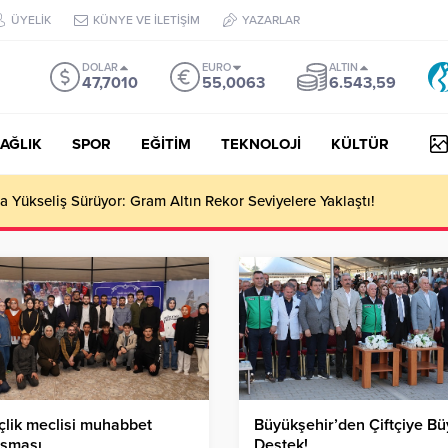
ÜYELİK
KÜNYE VE İLETİŞİM
YAZARLAR
DOLAR
EURO
ALTIN
47,7010
55,0063
6.543,59
AĞLIK
SPOR
EĞİTİM
TEKNOLOJİ
KÜLTÜR
Sıcak Asfaltla Yenileniyor!
lik meclisi muhabbet
Büyükşehir’den Çiftçiye B
uşması
Destek!