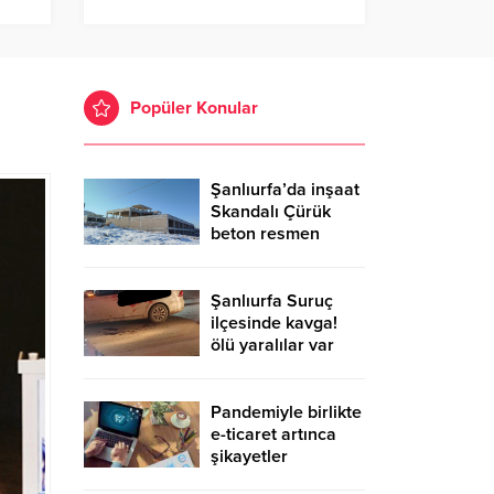
Popüler Konular
Şanlıurfa’da inşaat
Skandalı Çürük
beton resmen
belgelendi
Şanlıurfa Suruç
ilçesinde kavga!
ölü yaralılar var
Pandemiyle birlikte
e-ticaret artınca
şikayetler
de katlandı