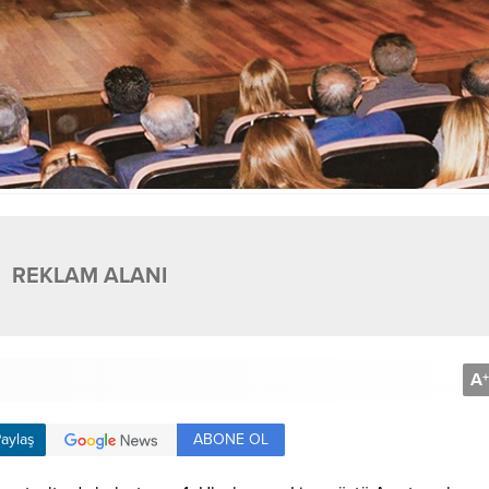
REKLAM ALANI
A
+
ABONE OL
aylaş