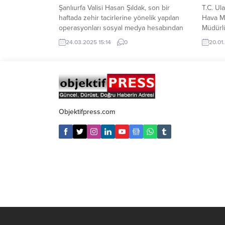
Şanlıurfa Valisi Hasan Şıldak, son bir
T.C. Ul
haftada zehir tacirlerine yönelik yapılan
Hava Me
operasyonları sosyal medya hesabından
Müdürlü
duyurdu. Yapılan operasyonlarda ele
2024 yı
24.03.2025 15:14
0
20.01
geçirilenler; Bonzai 1 kg 264 gram, Esrar
yolcu ve
158 gram, Metamfetamin 510 gram, Eroin
Buna gö
191 gram, Sentetik hap 328 adet. Yapılan
Şanlıur
operasyonlarda 39 sokak satıcısı
77.458,
gözaltına alındı. ifade işlemlerinin
seyahat 
ardından gözaltına alınan...
Objektifpress.com