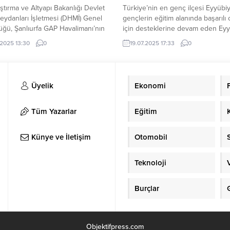
aştırma ve Altyapı Bakanlığı Devlet
Türkiye’nin en genç ilçesi Eyyübi
ydanları İşletmesi (DHMİ) Genel
gençlerin eğitim alanında başarılı 
ğü, Şanlıurfa GAP Havalimanı’nın
için desteklerine devam eden Ey
lı Aralık ayına ait hava yolu uçak,
Belediyesi, Yüksek Öğretim Kurum
.2025 13:30
0
19.07.2025 17:33
0
 yük trafiği istatistiklerini paylaştı.
Sınavı (YKS) sonuçlarının açıklanm
re, 2024 yılının Aralık ayında
ardından,“YKS Tercih Danışmanlığı
fa GAP Havalimanı’nda iç hatlarda
Hizmeti”ni başlatılacağını duyurdu
 dış hatlarda ise 2.851 yolcu
Eyyübiye Belediye Başkanı Mehm
Üyelik
Ekonomi
etti. Aralık ayında...
gençlerin başta eğitim olmak üze
alanda başarılı olmalarıiçin beledi
tüm imkânlarını seferber ettiklerin
Tüm Yazarlar
Eğitim
belirterek, “Bugün...
Künye ve İletişim
Otomobil
Teknoloji
Burçlar
Objektifpress.com