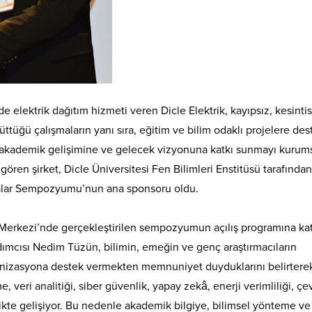
 elektrik dağıtım hizmeti veren Dicle Elektrik, kayıpsız, kesintis
üttüğü çalışmaların yanı sıra, eğitim ve bilim odaklı projelere des
 akademik gelişimine ve gelecek vizyonuna katkı sunmayı kurum
gören şirket, Dicle Üniversitesi Fen Bilimleri Enstitüsü tarafından
malar Sempozyumu’nun ana sponsoru oldu.
Merkezi’nde gerçekleştirilen sempozyumun açılış programına kat
ımcısı Nedim Tüzün, bilimin, emeğin ve genç araştırmacıların
ganizasyona destek vermekten memnuniyet duyduklarını belirtere
e, veri analitiği, siber güvenlik, yapay zekâ, enerji verimliliği, çe
irlikte gelişiyor. Bu nedenle akademik bilgiye, bilimsel yönteme v