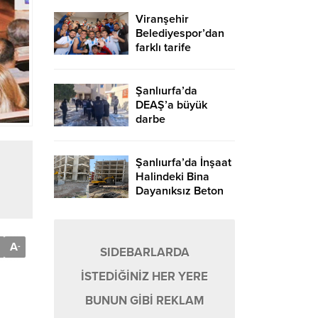
Viranşehir
Belediyespor’dan
farklı tarife
Şanlıurfa’da
DEAŞ’a büyük
darbe
Şanlıurfa’da İnşaat
Halindeki Bina
Dayanıksız Beton
Nedeniyle Yıkıldı!
A
-
SIDEBARLARDA
İSTEDİĞİNİZ HER YERE
BUNUN GİBİ REKLAM