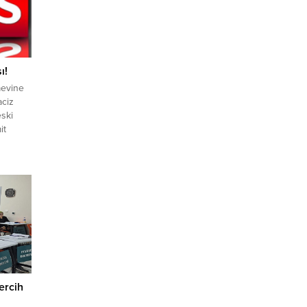
ı!
aevine
aciz
eski
it
rtmanın
insel
İlk
iyle
katının
İstanbul
ercih