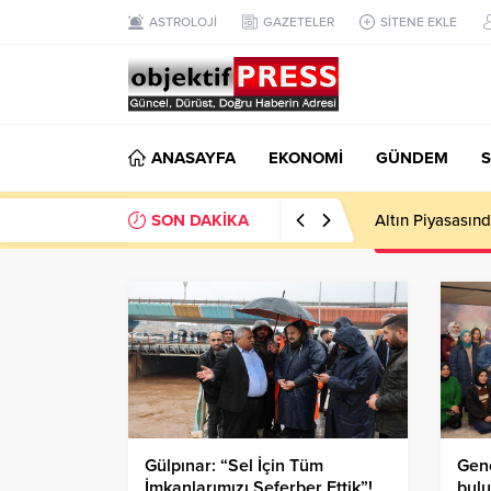
ASTROLOJİ
GAZETELER
SİTENE EKLE
ANASAYFA
EKONOMİ
GÜNDEM
S
SON DAKİKA
Atatürk Bulvarı 
Gülpınar: “Sel İçin Tüm
Genç
İmkanlarımızı Seferber Ettik”!
bul