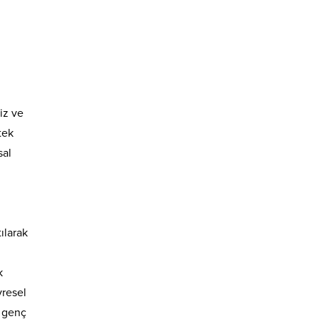
iz ve
tek
sal
ılarak
k
vresel
e genç