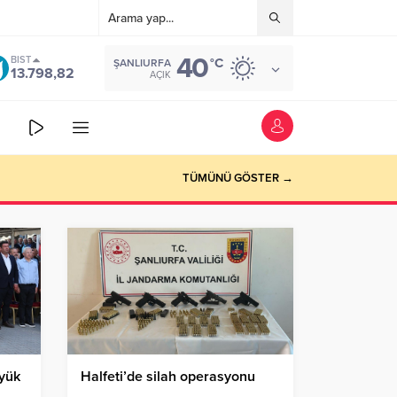
40
BIST
°C
ŞANLIURFA
13.798,82
AÇIK
TÜMÜNÜ GÖSTER →
üyük
Halfeti’de silah operasyonu