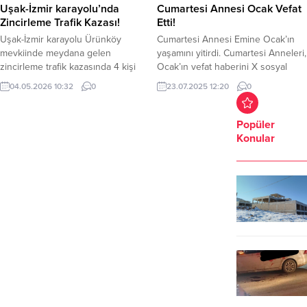
Uşak-İzmir karayolu’nda
Cumartesi Annesi Ocak Vefat
Zincirleme Trafik Kazası!
Etti!
Uşak-İzmir karayolu Ürünköy
Cumartesi Annesi Emine Ocak’ın
mevkiinde meydana gelen
yaşamını yitirdi. Cumartesi Anneleri,
zincirleme trafik kazasında 4 kişi
Ocak’ın vefat haberini X sosyal
yaşamını yitirirken, 34 kişi yaralandı.
medya hesabından yaptığı
04.05.2026 10:32
0
23.07.2025 12:20
0
Alınan bilgilere göre karşı şeride
paylaşımla duyurdu. Cumartesi
geçen tırın 1’i yolcu otobüsü olmak
Anneleri Ocak için şu ifadeleri
üzere 6 araca çarpması
kullandı; “Cesaretiyle, ısrarı ve
Popüler
neticesinde zincirleme kaza
kararlılığıyla hakikat ve adalet
Konular
meydana geldi. Çevredekilerin
mücadelemizin en güçlü sesi
ihbarı üzerine, olay yerine çok
Emine Ocak’ı kaybettik” Ocak, ilk
sayıda sağlık, polis ve jandarma
defa 27 Mayıs 1995’te,
ekipleri gönderildi. Sağlık...
yakınlarından haber alamayan
insanlar...