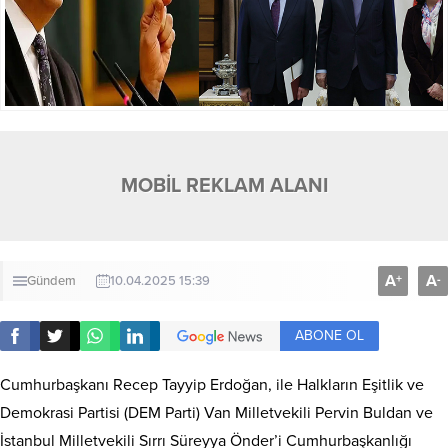
MOBİL REKLAM ALANI
A
A
+
-
Gündem
10.04.2025 15:39
ABONE OL
Cumhurbaşkanı Recep Tayyip Erdoğan, ile Halkların Eşitlik ve
Demokrasi Partisi (DEM Parti) Van Milletvekili Pervin Buldan ve
İstanbul Milletvekili Sırrı Süreyya Önder’i Cumhurbaşkanlığı