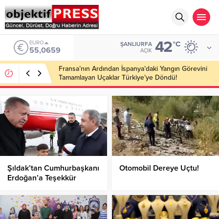
42
ALTIN
°C
ŞANLIURFA
6.521,17
AÇIK
Fransa’nın Ardından İspanya’daki Yangın Görevini
Tamamlayan Uçaklar Türkiye’ye Döndü!
Şıldak’tan Cumhurbaşkanı
Otomobil Dereye Uçtu!
Erdoğan’a Teşekkür
Mesajı