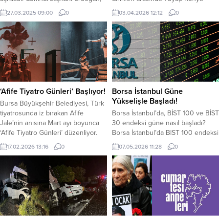
iftar sonrası yaptığı açıklamada
Uluslararası Fuar Merkezi’nde
27.03.2025 09:00
0
03.04.2026 12:12
0
kamu çalışanları 2 Nisan Çarşamba,
düzenlecek olan Konya Tarım
3 Nisan Perşembe ve 4 Nisan
Fuarı’nda, 2026 yılıyla birlikte
Cuma günü idari izinli sayılacak.
geliştirdiği yeni nesil yaklaşımını
Böylece bayram tatili 9 gün olacak.
çiftçilerle buluşturuyor. Gücünü
yerli üretimden alan marka, bu yıl
fuarda yalnızca ürünlerini değil;
tasarım, teknoloji ve kullanıcı
deneyimini odağına alan
‘Afife Tiyatro Günleri’ Başlıyor!
Borsa İstanbul Güne
dönüşümünü sergiliyor. 2026
Yükselişle Başladı!
Bursa Büyükşehir Belediyesi, Türk
model Erkunt traktörlerinde,...
tiyatrosunda iz bırakan Afife
Borsa İstanbul’da, BİST 100 ve BİST
Jale’nin anısına Mart ayı boyunca
30 endeksi güne nasıl başladı?
‘Afife Tiyatro Günleri’ düzenliyor.
Borsa İstanbul’da BIST 100 endeksi
Bursa Büyükşehir Belediyesi ev
haftanın dördüncü işlem gününe
17.02.2026 13:16
0
07.05.2026 11:28
0
sahipliğinde, Bursa Kültür Sanat ve
yükselişle başladı. BIST 100
Turizm Vakfı (BKSTV) tarafından
endeksi önceki kapanışa göre
hazırlanan ‘Afife Tiyatro Günleri’,
yaklaşık yüzde 0,47 artış
Mart ayı boyunca Afife Tiyatro
sağlayarak 14.987,21 puandan
Ödülleri’ne layık görülen 5 seçkin
başladı. BİST 100 endeksi, önceki
oyunu Bursalı sanatseverlerle
gün kapanışı 14.917,43 puandan
buluşturuyor. 27 Mart...
yaptı. BİST 100 endeksi, saat 11.25...