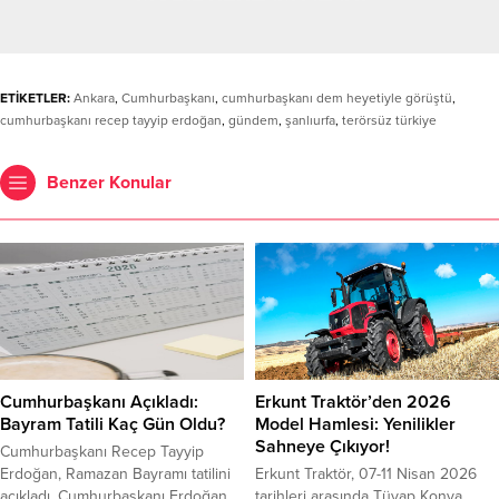
ETİKETLER:
Ankara
,
Cumhurbaşkanı
,
cumhurbaşkanı dem heyetiyle görüştü
,
cumhurbaşkanı recep tayyip erdoğan
,
gündem
,
şanlıurfa
,
terörsüz türkiye
Benzer Konular
Cumhurbaşkanı Açıkladı:
Erkunt Traktör’den 2026
Bayram Tatili Kaç Gün Oldu?
Model Hamlesi: Yenilikler
Sahneye Çıkıyor!
Cumhurbaşkanı Recep Tayyip
Erdoğan, Ramazan Bayramı tatilini
Erkunt Traktör, 07-11 Nisan 2026
açıkladı. Cumhurbaşkanı Erdoğan,
tarihleri arasında Tüyap Konya