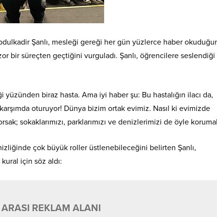
bdulkadir Şanlı, mesleği gereği her gün yüzlerce haber okuduğu
zor bir süreçten geçtiğini vurguladı. Şanlı, öğrencilere seslendiği
i yüzünden biraz hasta. Ama iyi haber şu: Bu hastalığın ilacı da,
karşımda oturuyor! Dünya bizim ortak evimiz. Nasıl ki evimizde
sak; sokaklarımızı, parklarımızı ve denizlerimizi de öyle korumal
zliğinde çok büyük roller üstlenebileceğini belirten Şanlı,
ural için söz aldı:
 ARASI REKLAM ALANI