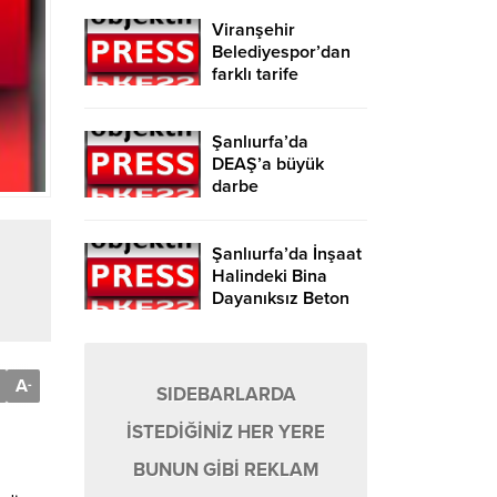
Viranşehir
Belediyespor’dan
farklı tarife
Şanlıurfa’da
DEAŞ’a büyük
darbe
Şanlıurfa’da İnşaat
Halindeki Bina
Dayanıksız Beton
Nedeniyle Yıkıldı!
A
-
SIDEBARLARDA
İSTEDİĞİNİZ HER YERE
BUNUN GİBİ REKLAM