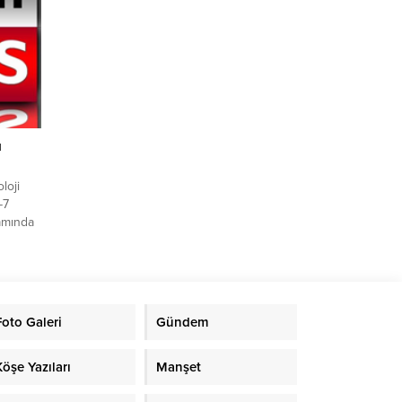
ı
loji
-7
amında
cıyla
 Nisan
 Uludağ
NKODAY)
Foto Galeri
Gündem
,
lıklı
Köşe Yazıları
Manşet