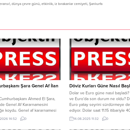
eransı!
,
dünya çevre günü
,
etkinlik
,
iz bırakanlar cemiyeti
,
Şanlıurfa
rbaşkanı Şara Genel Af İlan
Döviz Kurları Güne Nasıl Başl
Dolar ve Euro güne nasıl başladı?
 Cumhurbaşkanı Ahmed El Şara,
ve Euro’da son durum ne oldu? D
nde Genel Af Kararnamesini
Euro yatay seyrini sürdürmeye d
ğe koydu. Genel af kararnamesi
ediyor. Dolar saat 11.15 itibariyle 4
 suçlara tam af, bazılarına ceza
bandında işlem görüyor. Euro ise 
.2026 14:52
0
14.08.2025 11:32
0
 ve belirli bazı ağır suçlar ise
saat itibariyle 47.75 bandında işle
dışında kalıyor. Yapılan
görüyor.