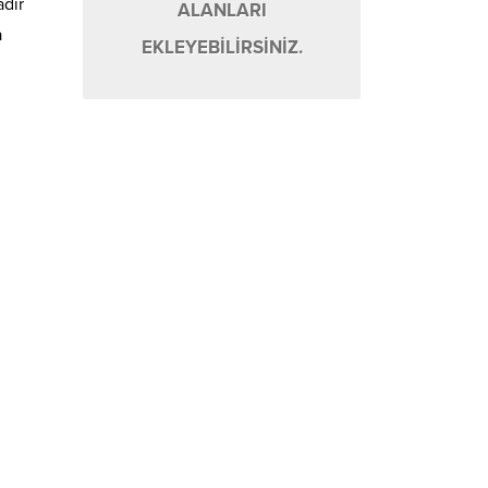
adir
ALANLARI
a
EKLEYEBİLİRSİNİZ.