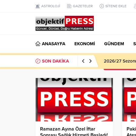
ASTROLOJİ
GAZETELER
SİTENE EKLE
ANASAYFA
EKONOMİ
GÜNDEM
S
SON DAKİKA
Haliliye Beledi
Ramazan Ayına Özel İftar
Paki
Sonrası Sağlık Hizmeti Başladı!
Ateş