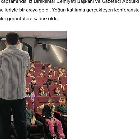
 kapsamında, İz Bırakanlar Cemiyeti Başkanı ve Gazeteci Abdulk
leriyle bir araya geldi. Yoğun katılımla gerçekleşen konferanst
enkli görüntülere sahne oldu.