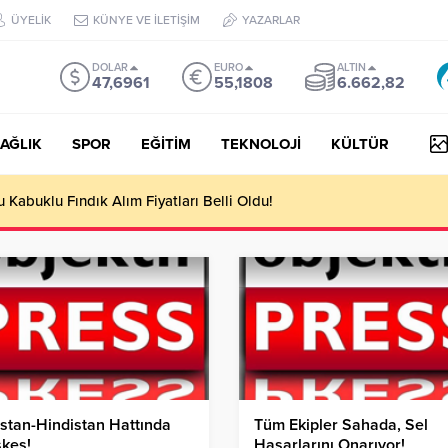
ÜYELİK
KÜNYE VE İLETİŞİM
YAZARLAR
DOLAR
EURO
ALTIN
47,6961
55,1808
6.662,82
AĞLIK
SPOR
EĞİTİM
TEKNOLOJİ
KÜLTÜR
yesi Her Gün 4 Bin 898 Kişiye Sıcak Yemek Ulaştırıyor!
stan-Hindistan Hattında
Tüm Ekipler Sahada, Sel
kes!
Hasarlarını Onarıyor!