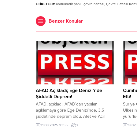
ETİKETLER:
abdulkadir şanlı
,
çevre haftası
,
Çevre Haftası Konf
Benzer Konular
AFAD Açıkladı; Ege Denizi’nde
Cumhu
Şiddetli Deprem!
Etti!
AFAD, açıkladı. AFAD’dan yapılan
Suriye
açıklamaya göre Ege Denizi’nde, 3.5
Ülkesi
şiddetinde deprem oldu. Afet ve Acil
yürürlü
Durum Yönetimi Başkanlığı (AFAD) sosyal
ile bazı
21.08.2025 10:55
0
19.02
medya hesabından yaptığı açıklamada
indirimi
Ege Denizi’nde 3.5 şiddetinde deprem
kapsam 