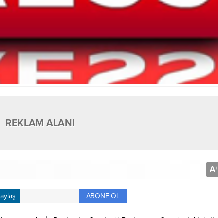
REKLAM ALANI
A
+
ABONE OL
aylaş