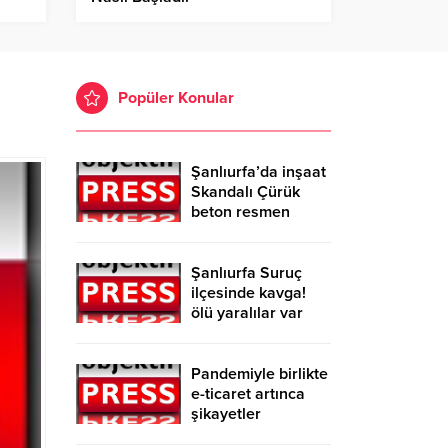
Popüler Konular
Şanlıurfa’da inşaat
Skandalı Çürük
beton resmen
belgelendi
Şanlıurfa Suruç
ilçesinde kavga!
ölü yaralılar var
Pandemiyle birlikte
e-ticaret artınca
şikayetler
de katlandı