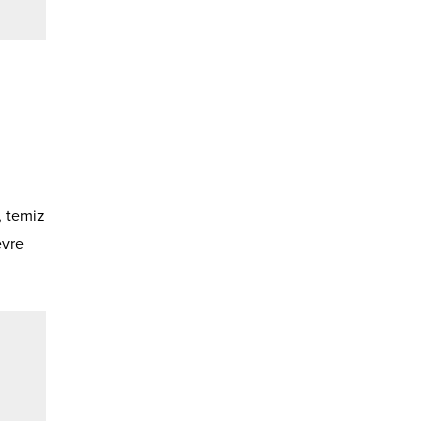
, temiz
evre