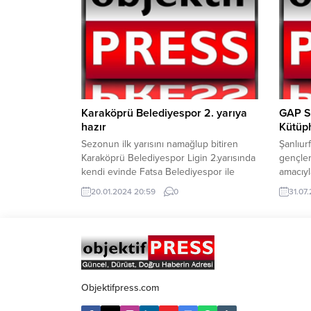
oldu. AFAD’a göre deprem yerin yaklaşık
düzenl
olarak 7 Km derinliğinde meydana geldi.
cezaları
Depremle ilgili AFAD’ın sosyal medya
cezasın
paylaşımları şu şekilde; YAZI...
cezaları
Karaköprü Belediyespor 2. yarıya
GAP S
hazır
Kütüph
Sezonun ilk yarısını namağlup bitiren
Şanlıur
Karaköprü Belediyespor Ligin 2.yarısında
gençler
kendi evinde Fatsa Belediyespor ile
amacıyl
karşılaşacak. Bugün yoğun yağışa
tespit 
20.01.2024 20:59
0
31.07
rağmen yüksek tempoda antrenmanı
kütüph
gerçekleştirerek hazırlıklarını tamamladı.
yönelik
Türkiye Futbol Federasyonu (TFF) 3. Lig
Şanlıur
3. Grupta mücadele eden ve puan
gençler
cetvelinde birinci sırada yer alan
ihtiyaç
Karaköprü Belediyespor ligin 16.
devam e
haftasında kendi saha ve...
kez gen
Objektifpress.com
doğrult