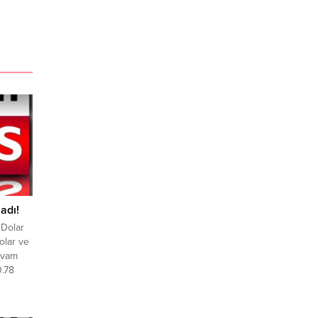
adı!
 Dolar
olar ve
evam
0.78
aynı
m