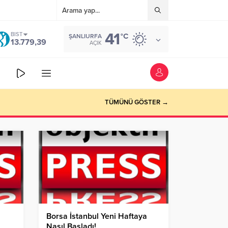
41
BIST
°C
ŞANLIURFA
13.779,39
AÇIK
TÜMÜNÜ GÖSTER →
Borsa İstanbul Yeni Haftaya
Nasıl Başladı!