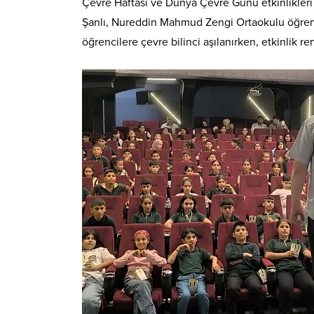
Çevre Haftası ve Dünya Çevre Günü etkinlikleri
Şanlı, Nureddin Mahmud Zengi Ortaokulu öğrenci
öğrencilere çevre bilinci aşılanırken, etkinlik r