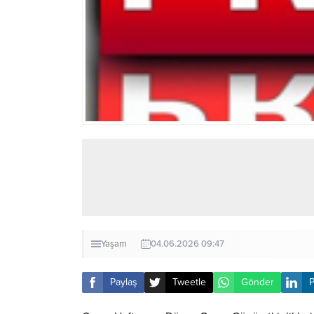
Yaşam
04.06.2026 09:47
Paylaş
Tweetle
Gönder
P