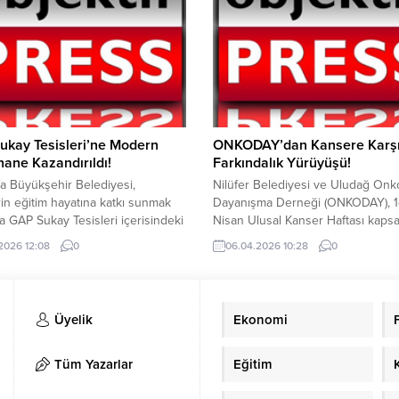
emelere göre müebbet hapis
 20 yıl süreli geçici hapis
a indirilecek. Müebbet gözaltı
 ise 20 yıl süreli...
ukay Tesisleri’ne Modern
ONKODAY’dan Kansere Karş
ane Kazandırıldı!
Farkındalık Yürüyüşü!
fa Büyükşehir Belediyesi,
Nilüfer Belediyesi ve Uludağ Onko
in eğitim hayatına katkı sunmak
Dayanışma Derneği (ONKODAY), 1
a GAP Sukay Tesisleri içerisindeki
Nisan Ulusal Kanser Haftası kaps
ettiği alanları modern ve konforlu
sağlıklı yaşama dikkat çekmek ama
.2026 12:08
0
06.04.2026 10:28
0
aneye dönüştürdü. Eğitime
7,5 kilometrelik doğa yürüyüşü
 yatırımlarını artırarak sürdüren
düzenledi. Nilüfer Belediyesi, 1-7
fa Büyükşehir Belediyesi,
Ulusal Kanser Haftası dolayısıyla
in hedeflerine ulaşma yolunda
Onkoloji Dayanışma Derneği (O
Üyelik
Ekonomi
 duyduğu imkânları sağlamaya
ile ortaklaşa düzenlenen etkinlikte
diyor. Büyükşehir Belediyesi bu
kanserle mücadelede moral ve sağ
çlerden gelen talepler
yaşamın önemine dikkat çekmek...
Tüm Yazarlar
Eğitim
usunda iştiraki olan Harbel...