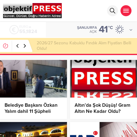
41
ALTIN
°C
ŞANLIURFA
6.662,10
AÇIK
Haliliye Belediyesi Her Gün 4 Bin 898 Kişiye Sıcak
Yemek Ulaştırıyor!
Belediye Başkanı Özkan
Altın’da Şok Düşüş! Gram
Yalım dahil 11 Şüpheli
Altın Ne Kadar Oldu?
gözaltına Alındı!