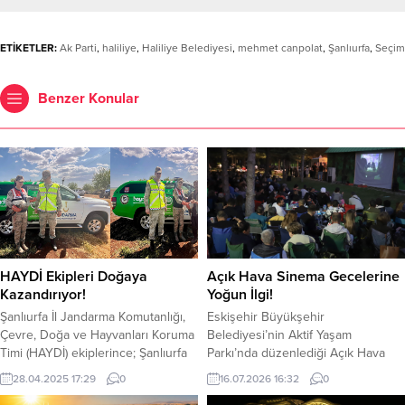
ETİKETLER:
Ak Parti
,
haliliye
,
Haliliye Belediyesi
,
mehmet canpolat
,
Şanlıurfa
,
Seçim
Benzer Konular
HAYDİ Ekipleri Doğaya
Açık Hava Sinema Gecelerine
Kazandırıyor!
Yoğun İlgi!
Şanlıurfa İl Jandarma Komutanlığı,
Eskişehir Büyükşehir
Çevre, Doğa ve Hayvanları Koruma
Belediyesi’nin Aktif Yaşam
Timi (HAYDİ) ekiplerince; Şanlıurfa
Parkı’nda düzenlediği Açık Hava
İli, Siverek İlçesi kırsal alanında icra
Sinema Gecesi’nin ilk gösterimi,
28.04.2025 17:29
0
16.07.2026 16:32
0
edilen devriye ve kontroller
vatandaşların yoğun katılımıyla