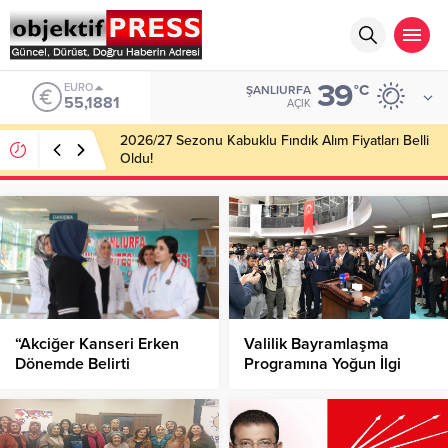
39
ALTIN
°C
ŞANLIURFA
6.660,55
AÇIK
2026/27 Sezonu Kabuklu Fındık Alım Fiyatları Belli
Oldu!
“Akciğer Kanseri Erken
Valilik Bayramlaşma
Dönemde Belirti
Programına Yoğun İlgi
Vermiyor”