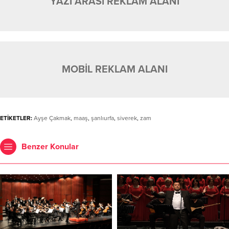
YAZI ARASI REKLAM ALANI
MOBİL REKLAM ALANI
ETİKETLER:
Ayşe Çakmak
,
maaş
,
şanlıurfa
,
siverek
,
zam
Benzer Konular