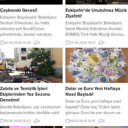
Çaykovski Gecesi!
Eskişehir’de Unutulmaz Müzik
Ziyafeti!
Eskişehir Büyükşehir Belediyesi
Senfoni Orkestrası, bu hafta
Eskişehir Büyükşehir Belediyesi
orkestra şefi BurakTüzün
Sanat Meslek Edindirme Kursları
yönetiminde, keman sanatçısı
(ESMEK) Türk Halk Müziği Korosu,
Deniz Yakın solistliğinde unutulmaz
Şef Ferdi Cansız yönetiminde
20.02.2026 12:49
0
03.06.2026 16:31
0
bir konseredaha imza attı.
düzenlediği muhteşem konserle
Sanatseverlerin yoğun ilgi
Eskişehirli sanatseverlere
gösterdiği konser, klasik
unutulmaz bir gece yaşattı.
müzikrepertuvarının seçkin
Anadolu’nun dört bir yanından
eserlerini bir araya getirdi.
ezgilerin yankılandığı gecede,
Konserin ilk bölümünde, P.I.
salonu dolduran davetliler
Çaykovski’nin 1878 yılında
türkülere hep bir ağızdan eşlik etti.
bestelediği ve Romantik
Eskişehir Büyükşehir Belediyesi,
Zabıta ve Temizlik İşleri
Dolar ve Euro Yeni Haftaya
Dönemkeman repertuvarının en
sosyal belediyecilik anlayışıyla
Ekiplerinden Yaz Sezonu
Nasıl Başladı!
önemli eserlerinden biri olarak...
sürdürdüğü kültürel ve...
Denetimi!
Dolar ve Euro yeni haftaya nasıl
Gemlik Belediyesi, yaz sezonunun
başladı? Dolar kaç TL’den işlem
başlamasıyla birlikte özellikle sahil
görüyor. Euro’da son durum ne
mahallelerinde çevre düzeni,
oldu? Haftanın ilk işlem gününde
05.06.2026 16:43
0
09.03.2026 12:15
0
temizlik ve kamu kullanım
dolar hafif yükselişle başladı.