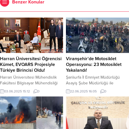
Benzer Konular
Harran Üniversitesi Öğrencisi
Viranşehir’de Motosiklet
Kümet, EVOARS Projesiyle
Operasyonu: 23 Motosiklet
Türkiye Birincisi Oldu!
Yakalandı!
Harran Üniversitesi Mühendislik
Şanlıurfa İl Emniyet Müdürlüğü
Fakültesi Bilgisayar Mühendisliği
Asayiş Şube Müdürlüğü ile
öğrencisi Barış Enes Kümet,
Viranşehir İlçe Emniyet
03.06.2025 15:12
0
22.06.2025 16:05
0
geliştirdiği yenilikçi ve kültürel
Müdürlüğü’ne bağlı 20 ekip, 50
boyutu yüksek EVOARS projesiyle
personel ile motosikletlere yönelik
Türkiye çapında düzenlenen
uygulama yapıldı. Viranşehir İlçe
teknoloji yarışmasında birinci oldu.
Merkezinde, yapılan şok uygulama
Proje, hem teknolojik altyapısı hem
kapsamında; 1 Adet hacizli-
de kültürel içeriğiyle ulusal ve
yakalamalı, 1 Adet trafikten men, 6