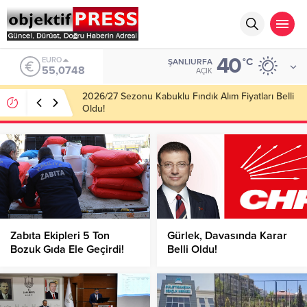
40
ALTIN
°C
ŞANLIURFA
6.623,43
AÇIK
Haliliye Belediyesi Her Gün 4 Bin 898 Kişiye Sıcak
Yemek Ulaştırıyor!
Zabıta Ekipleri 5 Ton
Gürlek, Davasında Karar
Bozuk Gıda Ele Geçirdi!
Belli Oldu!