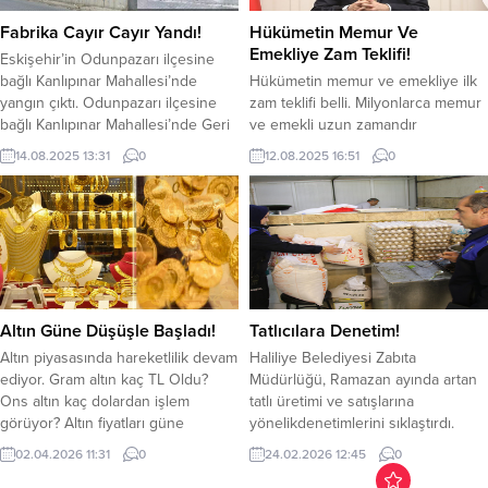
uluslararası düzeyde büyük takdir
Adet tescilsiz veya hurda, 10 Adet
topladı. Türkiye geneli 55 ilden 130
şase veya motor bloğu kazıntılı, 5
Fabrika Cayır Cayır Yandı!
Hükümetin Memur Ve
üniversitenin katıldığı yarışmada,
Adet...
Emekliye Zam Teklifi!
Eskişehir’in Odunpazarı ilçesine
toplam 406...
bağlı Kanlıpınar Mahallesi’nde
Hükümetin memur ve emekliye ilk
yangın çıktı. Odunpazarı ilçesine
zam teklifi belli. Milyonlarca memur
bağlı Kanlıpınar Mahallesi’nde Geri
ve emekli uzun zamandır
Dönüşümcüler Sitesindeki bir
hükümetten gelen zam teklifini
14.08.2025 13:31
0
12.08.2025 16:51
0
fabrikada saat 11.30 sularında
merakla bekliyordu. Hükümet,
henüz belirlenemeyen bir nedenle
sendikalarla yaptığı 8. Dönem Kamu
yangın çıktı. Biri palet 2 fabrikaya
Toplu sözleşme görüşmelerinin
daha sıçradı. Çevredekilerin ihbarı
ardından memur, emekli ve
üzerine olay yerine çok sayıda
sözleşmeli personele yapacağı ilk
itfaiye ekipleri sevk edildi. Ekipler
zam teklifi belli oldu. Hükümetin
yangına havadan da müdahale
sendikalara ilk teklifi, ilk 6 ay için
ediyor....
yüzde...
Altın Güne Düşüşle Başladı!
Tatlıcılara Denetim!
Altın piyasasında hareketlilik devam
Haliliye Belediyesi Zabıta
ediyor. Gram altın kaç TL Oldu?
Müdürlüğü, Ramazan ayında artan
Ons altın kaç dolardan işlem
tatlı üretimi ve satışlarına
görüyor? Altın fiyatları güne
yönelikdenetimlerini sıklaştırdı.
düşüşle başladı. Jeopolitik
Vatandaşların sağlıklı ve güvenilir
02.04.2026 11:31
0
24.02.2026 12:45
0
gelişmeler altın fiyatlarını
gıdaya ulaşmasını sağlamak