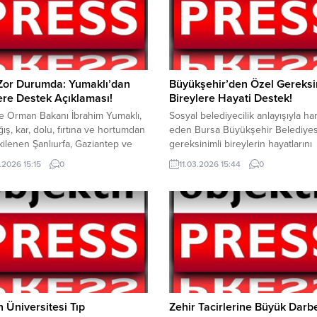
 Zor Durumda: Yumaklı’dan
Büyükşehir’den Özel Gereksi
lere Destek Açıklaması!
Bireylere Hayati Destek!
e Orman Bakanı İbrahim Yumaklı,
Sosyal belediyecilik anlayışıyla ha
ğış, kar, dolu, fırtına ve hortumdan
eden Bursa Büyükşehir Belediyesi
kilenen Şanlıurfa, Gaziantep ve
gereksinimli bireylerin hayatlarını
n’da TARSİM ekipleri tarafından
kolaylaştırmaya yönelik faaliyetleri
.2026 15:15
0
11.03.2026 15:44
0
spit çalışmalarının başlatıldığını
sürdürüyor. Bursa Büyükşehir Bel
i. Tarım ve Orman Bakanı İbrahim
Sosyal Hizmetler Dairesi Başkanlı
ı, sosyal medya hesabından
bağlı Engelli Hizmetleri Şube Müd
olduğu paylaşımda, Şanlıurfa,
tarafından ihtiyaç sahibi vatandaşla
tep ve Adıyaman başta olmak
malzeme desteği sağlanıyor. Onli
urdun çeşitli bölgelerinde
başvurunun ardından uzmanların
...
gerçekleştirdiği sosyal inceleme
sonucunda uygun bulunan vatand
çocuklar ve yetişkinler...
 Üniversitesi Tıp
Zehir Tacirlerine Büyük Darb