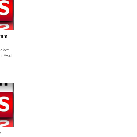
nimli
reket
, özel
ni
ediyesi
ğına
ürlüğü
ra tıbbi
ne
aşlara;
e!