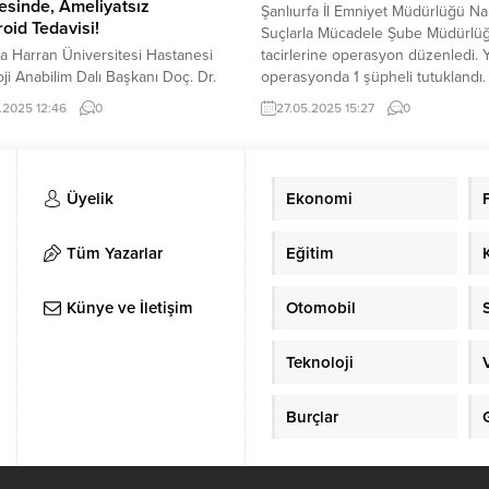
esinde, Ameliyatsız
Şanlıurfa İl Emniyet Müdürlüğü Na
id Tedavisi!
Suçlarla Mücadele Şube Müdürlüğ
fa Harran Üniversitesi Hastanesi
tacirlerine operasyon düzenledi. 
ji Anabilim Dalı Başkanı Doç. Dr.
operasyonda 1 şüpheli tutuklandı.
Kaya, Hemoroid (Basur)
Narkotik Suçlarla Mücadele Şube
.2025 12:46
0
27.05.2025 15:27
0
ğının tedavisinde ameliyatsız
Müdürlüğü 24.05.2025 tarihinde
afi yöntemini uygulamaya
düzenlenen operasyonda; 7.850 
larını belirtti.Yaptığı başarılı
Captagon Hap, 88 Kök Hint Kenevi
onlar ve yenilikçi çalışmalarla
maddesi ele geçirildi. 1 Şüpheli
Üyelik
Ekonomi
 sıkça söz ettiren Harran
uyuşturucu madde imal ve ticareti
itesi Hastanesi, “Girişimsel
yapmak suçundan tutuklandı. Suç
ji Ünitesi” ile Hemoroid (Basur)
kibirlenenlere...
Tüm Yazarlar
Eğitim
ğının tedavisinde ameliyatsız
afi yöntemini uygulayarak,
Künye ve İletişim
Otomobil
rın sağlığına kavuşmalarını
...
Teknoloji
Burçlar