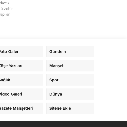
rkotik
ü zehir
Yapılan
Adet
ri
Foto Galeri
Gündem
ta
Köşe Yazıları
Manşet
Sağlık
Spor
Video Galeri
Dünya
Gazete Manşetleri
Sitene Ekle