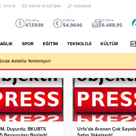
ÜYELİK
KÜNYE VE İLETİŞİM
YAZARLAR
DOLAR
EURO
ALTIN
47,5939
54,9646
6.488,95
AĞLIK
SPOR
EĞİTİM
TEKNOLOJİ
KÜLTÜR
 III Kapsamında 634,3 Milyon Lira Hibe Ödemesi Yapıldı!
M, Duyurdu; BKUBTS
Urfa’da Aranan Çok Sayıd
 Başvuruları Başladı!
Şahıs Yakalandı!