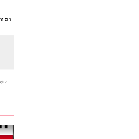
,
ımızın
çilik