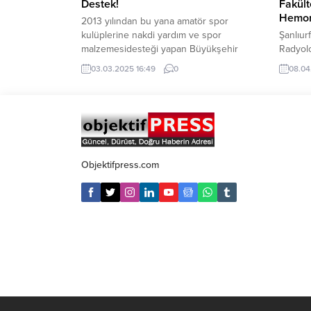
Destek!
Fakült
Hemoro
2013 yılından bu yana amatör spor
kulüplerine nakdi yardım ve spor
Şanlıur
malzemesidesteği yapan Büyükşehir
Radyolo
Belediyesi, bu yıl da desteklerini
Veysel 
03.03.2025 16:49
0
08.04
sürdürdü. 24 farklı branştan170 amatör
hastalı
spor kulübüne toplamda 4 milyon 90 bin
anjiogr
TL nakdi destek sağlanırken,Eskişehir
başladık
Büyükşehir Belediye Başkanı Ayşe
operasy
Ünlüce, “Gençlerimizi spora teşvik
adından
etmeyi,şehrimize yeni spor alanları
Ünivers
kazandırmayı ve amatör...
Radyolo
Objektifpress.com
hastalı
anjiogr
hastala
sağlıyor.