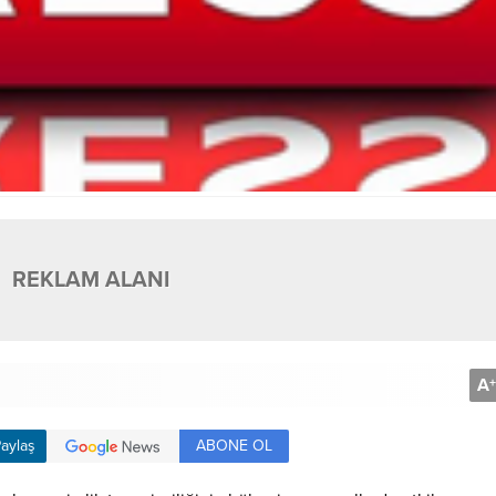
REKLAM ALANI
A
+
ABONE OL
aylaş