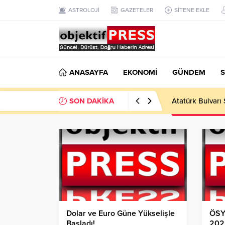
ASTROLOJİ
GAZETELER
SİTENE EKLE
ANASAYFA
EKONOMİ
GÜNDEM
S
SON DAKİKA
Temmuzda IPARD
Dolar ve Euro Güne Yükselişle
ÖSY
Başladı!
2025