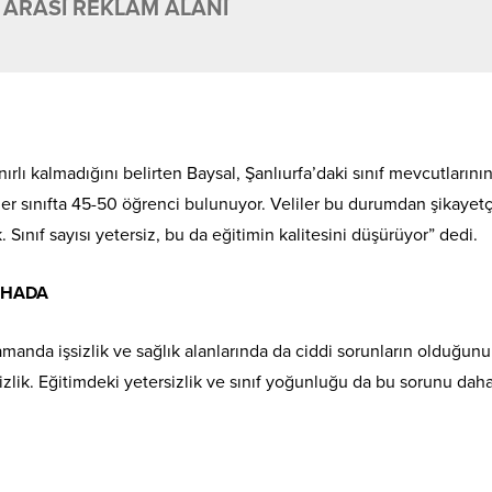
 ARASI REKLAM ALANI
ırlı kalmadığını belirten Baysal, Şanlıurfa’daki sınıf mevcutlarını
her sınıfta 45-50 öğrenci bulunuyor. Veliler bu durumdan şikayetç
 Sınıf sayısı yetersiz, bu da eğitimin kalitesini düşürüyor” dedi.
AFHADA
amanda işsizlik ve sağlık alanlarında da ciddi sorunların olduğunu
şsizlik. Eğitimdeki yetersizlik ve sınıf yoğunluğu da bu sorunu dah