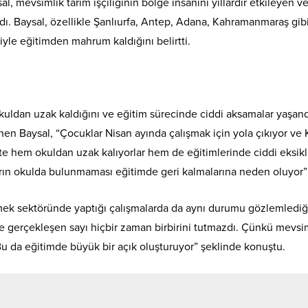
l, mevsimlik tarım işçiliğinin bölge insanını yıllardır etkileyen v
. Baysal, özellikle Şanlıurfa, Antep, Adana, Kahramanmaraş gib
niyle eğitimden mahrum kaldığını belirtti.
okuldan uzak kaldığını ve eğitim sürecinde ciddi aksamalar yaşand
ğinen Baysal, “Çocuklar Nisan ayında çalışmak için yola çıkıyor ve
te hem okuldan uzak kalıyorlar hem de eğitimlerinde ciddi eksikl
rın okulda bulunmaması eğitimde geri kalmalarına neden oluyor”
mek sektöründe yaptığı çalışmalarda da aynı durumu gözlemlediğ
 ile gerçekleşen sayı hiçbir zaman birbirini tutmazdı. Çünkü mevsi
. Bu da eğitimde büyük bir açık oluşturuyor” şeklinde konuştu.