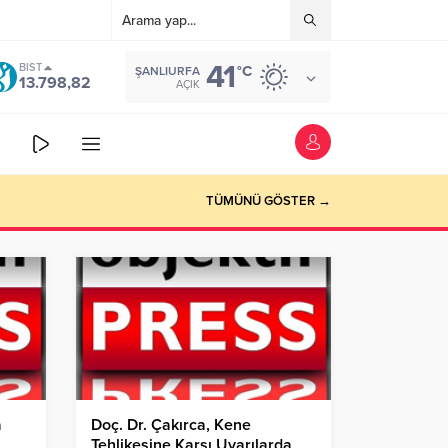
41
BIST
°C
ŞANLIURFA
13.798,82
AÇIK
TÜMÜNÜ GÖSTER →
a
Doç. Dr. Çakırca, Kene
Tehlikesine Karşı Uyarılarda