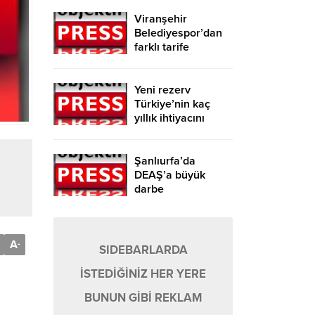
Viranşehir
Belediyespor’dan
farklı tarife
Yeni rezerv
Türkiye’nin kaç
yıllık ihtiyacını
karşılayacak?
Şanlıurfa’da
DEAŞ’a büyük
darbe
A
-
SIDEBARLARDA
İSTEDİĞİNİZ HER YERE
BUNUN GİBİ REKLAM