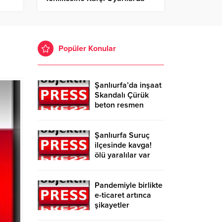
Bulundu!
Popüler Konular
Şanlıurfa’da inşaat
Skandalı Çürük
beton resmen
belgelendi
Şanlıurfa Suruç
ilçesinde kavga!
ölü yaralılar var
Pandemiyle birlikte
e-ticaret artınca
şikayetler
de katlandı