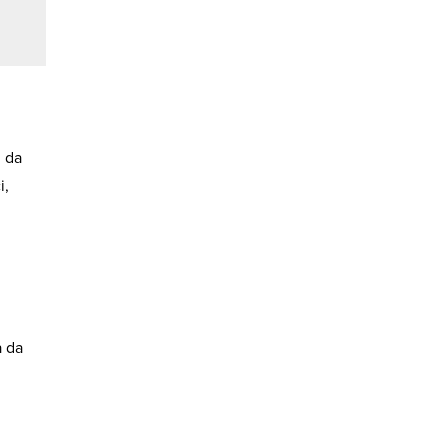
n da
i,
a da