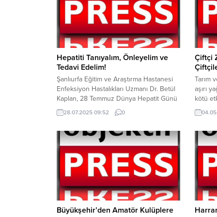
Hepatiti Tanıyalım, Önleyelim ve
Çiftçi
Tedavi Edelim!
Çiftçi
Şanlıurfa Eğitim ve Araştırma Hastanesi
Tarım v
Enfeksiyon Hastalıkları Uzmanı Dr. Betül
aşırı ya
Kaplan, 28 Temmuz Dünya Hepatit Günü
kötü et
kapsamında yaptığı açıklamada, dünya
Adıyama
28.07.2025 09:52
0
04.05
genelinde milyonlarca insanı etkileyen
hasar te
viral hepatit hastalıklarına dikkat çekti. Dr.
bildird
Kaplan, hepatit etkenlerinin karaciğerde
Yumakl
enfeksiyona neden olduğunu belirterek,
yapmış 
en sık görülen türlerin Hepatit A, B ve C
Gazian
olduğunu ifade etti....
üzere y
meydana
Büyükşehir’den Amatör Kulüplere
Harran