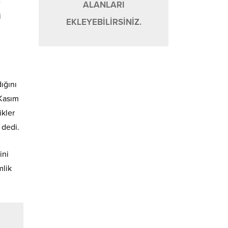
e
ALANLARI
i
EKLEYEBİLİRSİNİZ.
ığını
 Kasım
ikler
 dedi.
ini
mlik