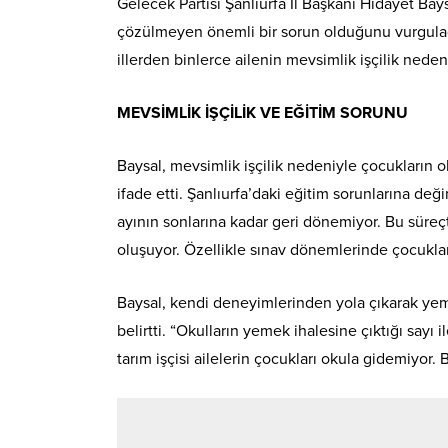
Gelecek Partisi Şanlıurfa İl Başkanı Hidayet Baysa
çözülmeyen önemli bir sorun olduğunu vurguladı
illerden binlerce ailenin mevsimlik işçilik nede
MEVSİMLİK İŞÇİLİK VE EĞİTİM SORUNU
Baysal, mevsimlik işçilik nedeniyle çocukların 
ifade etti. Şanlıurfa’daki eğitim sorunlarına de
ayının sonlarına kadar geri dönemiyor. Bu süreç
oluşuyor. Özellikle sınav dönemlerinde çocukla
Baysal, kendi deneyimlerinden yola çıkarak ye
belirtti. “Okulların yemek ihalesine çıktığı sayı
tarım işçisi ailelerin çocukları okula gidemiyor