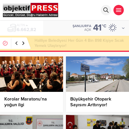
41
ALTIN
°C
ŞANLIURFA
6.662,82
AÇIK
Haliliye Belediyesi Her Gün 4 Bin 898 Kişiye Sıcak
Yemek Ulaştırıyor!
Korolar Maratonu’na
Büyükşehir Otopark
yoğun ilgi
Sayısını Arttırıyor!