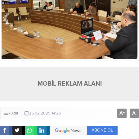
MOBİL REKLAM ALANI
A
A
+
-
kültür
25.02.2025 14:25
ABONE OL