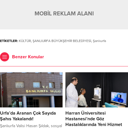
MOBİL REKLAM ALANI
ETİKETLER:
KÜLTÜR
,
ŞANLIURFA BÜYÜKŞEHİR BELEDİYESİ
,
Şanlıurfa
Benzer Konular
Urfa’da Aranan Çok Sayıda
Harran Üniversitesi
Şahıs Yakalandı!
Hastanesi’nde Göz
Hastalıklarında Yeni Hizmet
Şanlıurfa Valisi Hasan Şıldak, sosyal