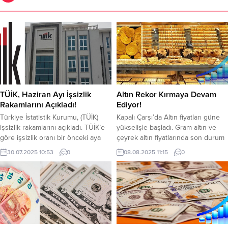
TÜİK, Haziran Ayı İşsizlik
Altın Rekor Kırmaya Devam
Rakamlarını Açıkladı!
Ediyor!
Türkiye İstatistik Kurumu, (TÜİK)
Kapalı Çarşı’da Altın fiyatları güne
işsizlik rakamlarını açıkladı. TÜİK’e
yükselişle başladı. Gram altın ve
göre işsizlik oranı bir önceki aya
çeyrek altın fiyatlarında son durum
göre 0,2 puan artarak yüzde 8.6
ne oldu? Ons altın kaç dolardan
30.07.2025 10:53
0
08.08.2025 11:15
0
seviyesine yükseldi. TÜİK’e göre
işlem görüyor? Altında yeni güne
işsiz sayısı 52 bin kişi artarak 3
yükselişle başladı. Amerika Birleşik
Milyon 47 bin kişiye ulaştı.
Devletleri (ABD) Başkanı Donald
Erkeklerde istihdam oranı yüzde 7.1
Trump’ın altına gümrük vergisi
iken kadınlarda ise bu oran yüzde
kararının ardından altın yükselişini
11.4 oldu
sürdürmeye devam ediyor. Güncel
Altın Fiyatları Gram altın:...