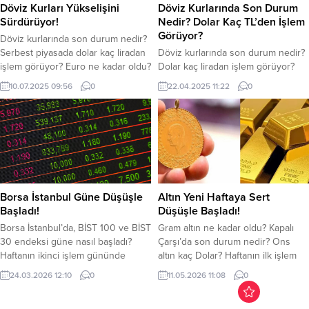
Döviz Kurları Yükselişini
Döviz Kurlarında Son Durum
Sürdürüyor!
Nedir? Dolar Kaç TL’den İşlem
Görüyor?
Döviz kurlarında son durum nedir?
Serbest piyasada dolar kaç liradan
Döviz kurlarında son durum nedir?
işlem görüyor? Euro ne kadar oldu?
Dolar kaç liradan işlem görüyor?
Döviz kurları yükselişini
Euro ne kadar oldu? Döviz kurları,
10.07.2025 09:56
0
22.04.2025 11:22
0
sürdürüyor. Türk Lirası döviz kurları
uluslararası gelişmelerin etkisiyle
karşısında düşmeye devam ediyor.
yükselişini sürdürüyor. Dün dolar
ABD Başkanı Donald Trump’ın yeni
günü 38.17 TL’den kapattı. Yeni
ek gümrük vergilerini açıklamasıyla
güne 38.16 TL’den işlem görmeye
birlikte döviz kurları yükselişini
başlayan dolar, saat 11.22 itibariyle
sürdürüyor. Uluslararası
38.26 TL’den işlem görüyor. Euro
piyasalardaki belirsizliklerin
dün günü 43.94 TL’den kapattı.
artmasıyla iç piyasalarda döviz
Bugün güne...
Borsa İstanbul Güne Düşüşle
Altın Yeni Haftaya Sert
kurlarının...
Başladı!
Düşüşle Başladı!
Borsa İstanbul’da, BİST 100 ve BİST
Gram altın ne kadar oldu? Kapalı
30 endeksi güne nasıl başladı?
Çarşı’da son durum nedir? Ons
Haftanın ikinci işlem gününde
altın kaç Dolar? Haftanın ilk işlem
Borsa İstanbul BİST 100 endeksi,
gününde gözde yatırım
24.03.2026 12:10
0
11.05.2026 11:08
0
güne düşüşle başladı. BİST 100
araçlarından altında hareketlilik
endeksi, önceki kapanışa göre
devam ediyor. Altın fiyatları güne