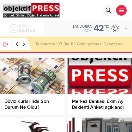
42
ALTIN
°C
ŞANLIURFA
6.529,72
AÇIK
Başkan Gülpınar Kırsaldaki Yol Çalışmalarını
İnceledi!
Döviz Kurlarında Son
Merkez Bankası Ekim Ayı
Durum Ne Oldu?
Beklenti Anketi açıklandı