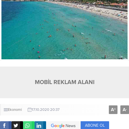
MOBİL REKLAM ALANI
A
A
+
-
Ekonomi
17.10.2020 20:37
ABONE OL