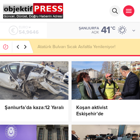
41
ALTIN
°C
ŞANLIURFA
6.488,95
AÇIK
Temmuzda IPARD III Kapsamında 634,3 Milyon Lira
Hibe Ödemesi Yapıldı!
Şanlıurfa’da kaza:12 Yaralı
Koşan aktivist
Eskişehir’de