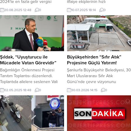
2024’te en fazla gelir vergisi
itfaiye ekiplerinin hızlı
ödeyen kişi Selçuk bayraktar oldu.
müdahalesiyle kısa sürede kontrol
20.08.2025 12:48
0
10.07.2025 18:14
0
Gelir İdaresi Başkanlığı tarafından
altına alınarak söndürüldü.
açıklanan “Gelir vergisi
Ceylanpınar İlçesi, Bahçelievler
Rekortmenleri” listesinde Bayraktar
Mahallesi’nde bulunan bir depoda
Yönetim Kurulu Başkanı Bayraktar,
henüz belirlenemeyen bir nedenle
ilk sırayı aldı. Bayraktar, 2 milyar 767
başladı. Çevredekilerin ihbarı
milyon 587 bin lira ile listenin birinci
üzerine olay yerine itfaiye ekipleri
sırasında yer aldı.
sevk edildi. İtfaiye ekiplerinin
yoğun çalışması sonucu alevler,
Şıldak, “Uyuşturucu ile
Büyükşehirden “Sıfır Atık”
çevredeki diğer...
Mücadele Vatan Görevidir”
Projesine Güçlü Yatırım!
Bağımlılığın Önlenmesi Projesi
Şanlıurfa Büyükşehir Belediyesi, 30
Tanıtım Toplantısı düzenlendi.
Mart Uluslararası Sıfır Atık
Toplantıda ailelere seslenen Vali
Günü’nde çevre vizyonunu
Şıldak, “Biz devlet olarak bir
güçlendirendev yatırımlarıyla dikkat
02.05.2025 18:48
0
30.03.2026 14:15
0
aşamaya geldik ve bundan sonra
çekiyor. Eyyübiye’de yapımı süren
vatandaşlarımızın daha da duyarlı
entegre tesisler
olarak seferberliğe katılmalarını
tamamlandığında,Şanlıurfa’da
istiyoruz” dedi. Şanlıurfa Valiliği
oluşan evsel atıklar modern
öncülüğünde İl Emniyet Müdürlüğü,
teknolojilerle ayrıştırılarak yeniden
İl Jandarma Komutanlığı, Aile ve
ekonomiyekazandırılacak, şehirde
Sosyal Hizmetler İl Müdürlüğü,
çevresel dönüşümde yeni bir