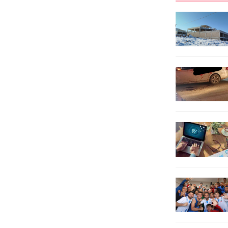
Ünitesi’nde görev yapan Uzman Dil
gerçekleştirildi. Programa
ve Konuşma Terapisti Fatma Merve
öğretmenler, öğretmen adayları ve
Göncü, prematüre ya da tıbbi
eğitimciler ilgi gösterdi. Programın
komplikasyonlara sahip bebeklerin
açılış konuşmasını, Eskişehir
oral...
Büyükşehir Belediyesi Sosyal
Yardım Hizmetleri...