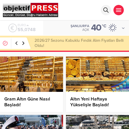
40
ALTIN
°C
ŞANLIURFA
6.623,43
AÇIK
Haliliye Belediyesi Her Gün 4 Bin 898 Kişiye Sıcak
Yemek Ulaştırıyor!
Gram Altın Güne Nasıl
Altın Yeni Haftaya
Başladı!
Yükselişle Başladı!