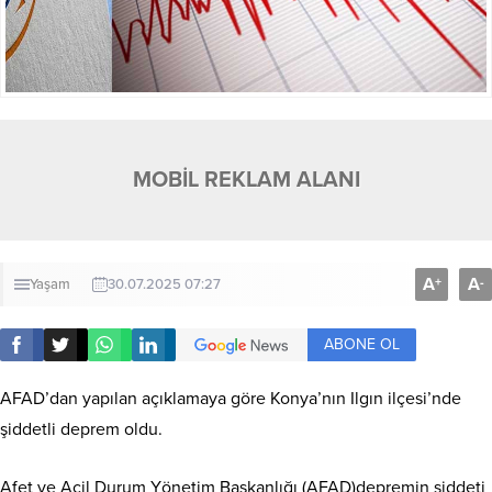
MOBİL REKLAM ALANI
A
A
+
-
Yaşam
30.07.2025 07:27
ABONE OL
AFAD’dan yapılan açıklamaya göre Konya’nın Ilgın ilçesi’nde
şiddetli deprem oldu.
Afet ve Acil Durum Yönetim Başkanlığı (AFAD)depremin şiddeti