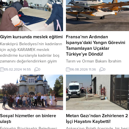
Giyim kursunda meslek eğitimi
Fransa’nın Ardından
İspanya’daki Yangın Görevini
Karaköprü Belediyesi’nin kadınların
Tamamlayan Uçaklar
için açtığı KARAMEK meslek
Türkiye’ye Döndü!
edindirme kurslarıyla kadınlar boş
zamanını değerlendirirken giyim
Tarım ve Orman Bakanı İbrahim
kursunda kadınlar hem işi
Yumaklı, İspanya’da devam eden
05.02.2024 14:55
0
06.08.2026 11:36
0
öğreniyor hem kendi elbiselerini
orman yangınlarıyla mücadeleye
dikiyor. Karaköprü Belediyesi Kültür
destek olmak amacıyla
ve Sosyal İşler Müdürlüğü
görevlendirilen 2 yangın söndürme
bünyesinde hizmet veren
uçağının, çalışmalarını başarıyla
KARAMEK (Karaköprü Belediyesi
tamamlayarak yurda döndüğünü
Meslek Edindirme Kursları)
söyledi. Ülkemizin orman
kadınlardan yoğun ilgi görüyor.
yangınlarına karşı geliştirdiği
Necmettin Cevheri Kültür ve
yüksek müdahale kapasitesini
Sosyal hizmetler on binlere
Metan Gazı’ndan Zehirlenen 2
Merkezinde usta öğreticiler...
uluslararası dayanışmanın
ulaştı
İşçi Hayatını Kaybetti!
hizmetine sunarak, ihtiyaç duyan
Eskişehir Büyükşehir Belediyesi
Ankara’nın Polatlı ilçesinde, bir besi