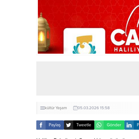
kültür
Yaşam
05.03.2026 15:58
Paylaş
Tweetle
Gönder
P