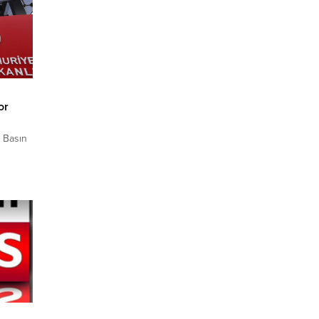
or
i Basın
at, 2025
r
 oldu.
yına
olar...