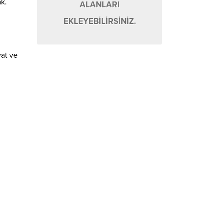
k.
ALANLARI
EKLEYEBİLİRSİNİZ.
vat ve