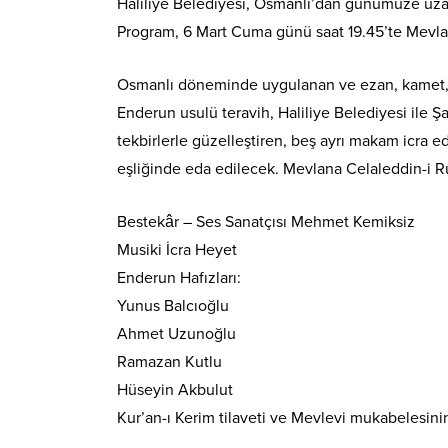
Haliliye Belediyesi, Osmanlı’dan günümüze uzan
Program, 6 Mart Cuma günü saat 19.45’te Mevla
Osmanlı döneminde uygulanan ve ezan, kamet, Kur’
Enderun usulü teravih, Haliliye Belediyesi ile Ş
tekbirlerle güzelleştiren, beş ayrı makam icra 
eşliğinde eda edilecek. Mevlana Celaleddin-i 
Bestekâr – Ses Sanatçısı Mehmet Kemiksiz
Musiki İcra Heyet
Enderun Hafızları:
Yunus Balcıoğlu
Ahmet Uzunoğlu
Ramazan Kutlu
Hüseyin Akbulut
Kur’an-ı Kerim tilaveti ve Mevlevi mukabelesini