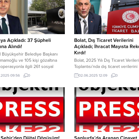
aya Açıkladı: 37 Şüpheli
Bolat, Dış Ticaret Verilerini
ına Alındı!
Açıkladı; İhracat Mayısta Rek
Kırdı!
l Büyükşehir Belediye Başkanı
mamoğlu ve 105 kişi gözaltına
Bolat, 2025 Yılı Dış Ticaret Veriler
 operasyonla ilgili 261 sosyal
Toplantısı’nda dış ticaret verilerini
esabına yasal inceleme başladı.
açıkladı. Ticaret Bakanı Ömer Bol
.2025 09:56
0
02.06.2025 12:09
0
 incelemelerde 37 şüpheli
Yılı Dış Ticaret Verileri Basın
a alındı. İçişleri Bakanı Ali
Toplantısı’nda dış ticaret verilerini
aya operasyonu sosyal medya
paylaştı. Mayıs ayında ihracat reko
dan açıkladı. Siber Suçlarla
kırarak 24 milyar 800 milyon dolar
e Daire Başkanlığı ve Güvenlik
Mayısta ihracat, geçen yılın aynı a
aşkanlığı tarafından yapılan
göre yüzde 2,7 artışla 24,8 milyar d
onlarda 106 kişi hakkında...
Şehir’den Dijital Dönüşüm!
Şanlıurfa’da Aranan Cinayet