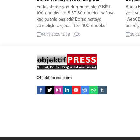
Endekslerde son durum ne oldu? BİST
Bursa 
100 endeksi ve BİST 30 endeksi haftaya
yerli v
kaç puanla başladı? Borsa haftaya
‘WebCBS
yükselişle başladı. BIST 100 endeksi
belediy
cuma günü kapanışı 10.746 puandan
dönem b
04.08.2025 12:38
0
25.02
yaptı. Pazartesi günü BİST 100 endeksi
hedefi 
açılışı 10.807 puandan yaptı. BİST 100
sürdüre
endeksi saat 12.33 itibariyle 10.862
yerli y
puandan işlem görüyor. BİST 30...
belediye
dönüşüm
İşlem D
Sisteml
Objektifpress.com