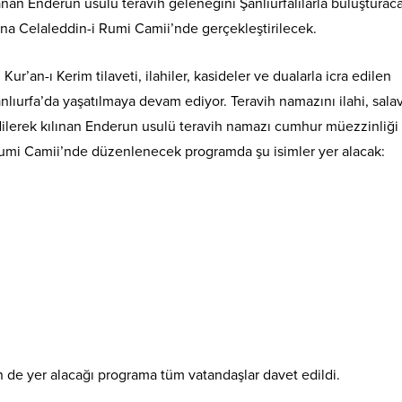
an Enderun usulü teravih geleneğini Şanlıurfalılarla buluşturaca
na Celaleddin-i Rumi Camii’nde gerçekleştirilecek.
an-ı Kerim tilaveti, ilahiler, kasideler ve dualarla icra edilen
anlıurfa’da yaşatılmaya devam ediyor. Teravih namazını ilahi, sala
edilerek kılınan Enderun usulü teravih namazı cumhur müezzinliği
Rumi Camii’nde düzenlenecek programda şu isimler yer alacak:
n de yer alacağı programa tüm vatandaşlar davet edildi.