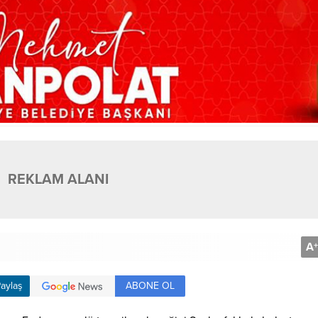
REKLAM ALANI
A
+
ABONE OL
aylaş