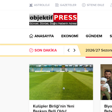
ASTROLOJİ
GAZETELER
SİTENE EKLE
ANASAYFA
EKONOMİ
GÜNDEM
S
SON DAKİKA
Haliliye Beledi
Kulüpler Birliği’nin Yeni
Biyo
Başkanı Belli Oldu!
Bebe