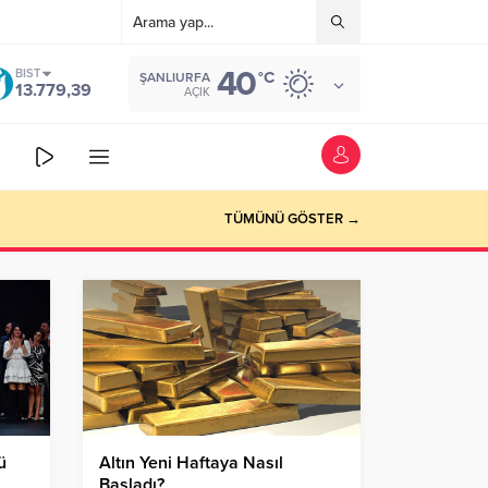
40
BIST
°C
ŞANLIURFA
13.779,39
AÇIK
TÜMÜNÜ GÖSTER →
ü
Altın Yeni Haftaya Nasıl
Başladı?