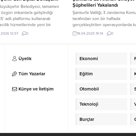
Şüphelileri Yakalandı
Büyükşehir Belediyesi, tamamen
e özgün imkanlarla geliştirdiği
Şanlıurfa Valiliği, İl Jandarma Komu
’ adlı platformu kullanarak
tarafından son bir haftada
ecilik hizmetlerinde yeni bir
gerçekleştirilen operasyonlarda k
aşlattı. Teknolojik bağımsızlık
öldürme suçundan aranan 5 kişin
.2026 12:57
0
18.04.2025 19:14
0
doğrultusunda çalışmalarını
yakalandığını duyurdu. Valilik
n Bursa Büyükşehir Belediyesi,
açıklamasında, güvenlik güçlerini
azılım ‘WebCBS’yi devreye alarak
şahısların yakalanmasına yönelik
cilik hizmetlerinde dijital
çalışmalarının başarılı bir şekilde
Üyelik
Ekonomi
 hamlesini hayata geçirdi. Bilgi
vurgulandı. Yapılan açıklamaya gör
airesi Başkanlığı Coğrafi Bilgi
Haziran 2024 tarihinde Siverek 
eri Şube Müdürlüğü tarafından...
Pazarı’nda bir kişinin öldürülmesi 
Tüm Yazarlar
Eğitim
ilgili 10 aydır...
Künye ve İletişim
Otomobil
Teknoloji
Burçlar