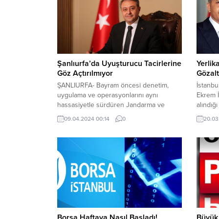
Şanlıurfa’da Uyuşturucu Tacirlerine
Yerlik
Göz Açtırılmıyor
Gözalt
ŞANLIURFA- Bayram öncesi denetim,
İstanbu
uygulama ve operasyonlarını aynı
Ekrem İ
hassasiyetle sürdüren Jandarma ve
alındığı
Polisin son bir haftada yaptığı çalışmalara
medya h
09.04.2024 00:14
0
20.03
dair veriler açıklandı. Vali Şıldak,
Yapılan
başarılarından dolayı tüm güvenlik
gözaltın
güçlerini tebrik etti. Şanlıurfa’da Polis ve
Yerlik
Jandarmanın ‘Uyuşturucu İle Kararlı
hesabın
Mücadele’ çalışmaları yoğunlaşarak
Mücadel
devam ediyor. Şanlıurfa’nın huzur ile
Daire B
anılması için hassasiyetini sürdüren Vali...
operasy
Borsa Haftaya Nasıl Başladı!
Büyük 