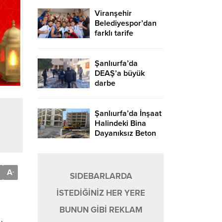
Viranşehir
Belediyespor’dan
farklı tarife
Şanlıurfa’da
DEAŞ’a büyük
darbe
Şanlıurfa’da İnşaat
Halindeki Bina
Dayanıksız Beton
Nedeniyle Yıkıldı!
A
-
SIDEBARLARDA
İSTEDİĞİNİZ HER YERE
BUNUN GİBİ REKLAM