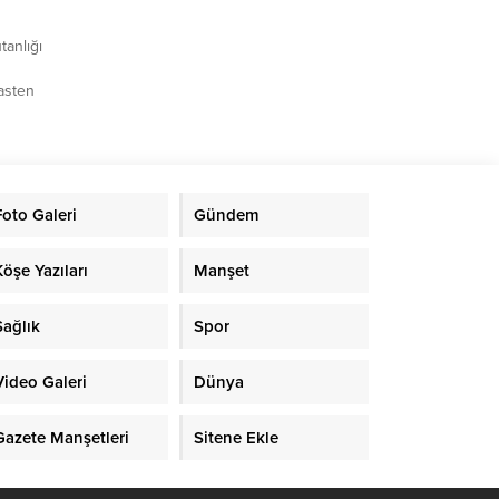
tanlığı
asten
in
n aranan
 sürdüğü
Foto Galeri
Gündem
e:• 14
Hayvan
olayıyla
Köşe Yazıları
Manşet
Sağlık
Spor
Video Galeri
Dünya
Gazete Manşetleri
Sitene Ekle