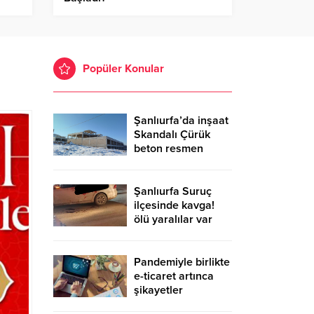
Popüler Konular
Şanlıurfa’da inşaat
Skandalı Çürük
beton resmen
belgelendi
Şanlıurfa Suruç
ilçesinde kavga!
ölü yaralılar var
Pandemiyle birlikte
e-ticaret artınca
şikayetler
de katlandı