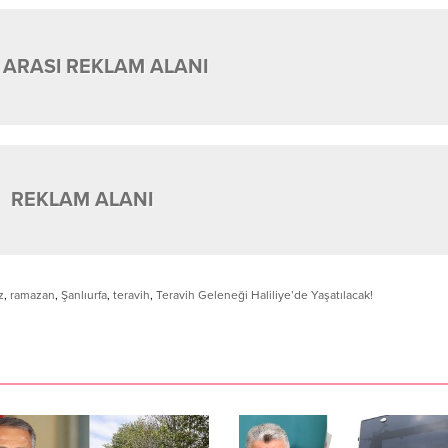
 ARASI REKLAM ALANI
REKLAM ALANI
z
,
ramazan
,
Şanlıurfa
,
teravih
,
Teravih Geleneği Haliliye’de Yaşatılacak!