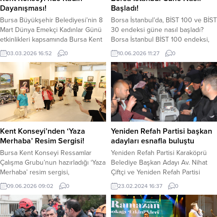
Dayanışması!
Başladı!
Bursa Büyükşehir Belediyesi’nin 8
Borsa İstanbul’da, BİST 100 ve BİST
Mart Dünya Emekçi Kadınlar Günü
30 endeksi güne nasıl başladı?
etkinlikleri kapsamında Bursa Kent
Borsa İstanbul BİST 100 endeksi,
Konseyi tarafından düzenlenen
haftanın üçüncü işlem gününde
03.03.2026 16:52
0
10.06.2026 11:27
0
keçe atölyesine katılan kadınlar, el
düşüşle başladı. BİST 100 endeksi
emekleri ile çeşitli süs eşyaları
yeni güne yüzde 0,12 azalış
hazırladı. Bursa Kent Konseyi Kadın
sağlayarak 13.900,27 puandan
Meclisi’nde gerçekleştirilen atölye
başladı. BİST 100 endeksi, dün
çalışmasında, keçe kumaşlar, renkli
kapanışı 13.741,89 puandan yaptı.
iplikler, düğmeler ve süsleme
BİST 100 endeksi, saat 11.23
malzemeleri kullanılarak birbirinden
itibariyle 13.775,59 puandan...
renkli ürünler hazırlandı. Kadınların
Kent Konseyi’nden ‘Yaza
Yeniden Refah Partisi başkan
dayanışma...
Merhaba’ Resim Sergisi!
adayları esnafla buluştu
Bursa Kent Konseyi Ressamlar
Yeniden Refah Partisi Karaköprü
Çalışma Grubu’nun hazırladığı ‘Yaza
Belediye Başkan Adayı Av. Nihat
Merhaba’ resim sergisi,
Çiftçi ve Yeniden Refah Partisi
sanatseverlerin beğenisine
Şanlıurfa Büyükşehir Belediye
09.06.2026 09:02
0
23.02.2024 16:37
0
sunuldu. Ressamlar Çalışma Grubu
Başkanı Adayı Mehmet Kasım
üyelerinin farklı teknik ve temalarda
Gülpınar Karaköprü Atakent
hazırladığı resim sergisinin açılışı,
mahallesindeki esnaf ve