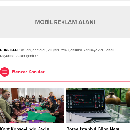
MOBİL REKLAM ALANI
ETİKETLER:
1 asker Şehit oldu
,
Ali yerlikaya
,
Şanlıurfa
,
Yerlikaya Acı Haberi
Duyurdu:1 Asker Şehit Oldu!
Benzer Konular
Kent Konseyi’nde Kadın
Borsa İstanbul Güne Nasıl