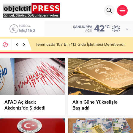
42
ALTIN
°C
ŞANLIURFA
6.529,72
AÇIK
Başkan Gülpınar Kırsaldaki Yol Çalışmalarını
İnceledi!
AFAD Açıkladı;
Altın Güne Yükselişle
Akdeniz’de Şiddetli
Başladı!
Deprem!