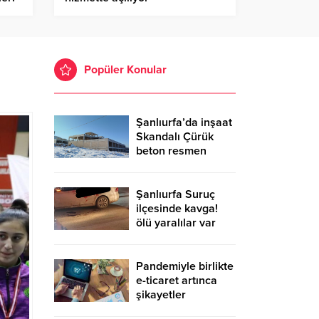
Popüler Konular
Şanlıurfa’da inşaat
Skandalı Çürük
beton resmen
belgelendi
Şanlıurfa Suruç
ilçesinde kavga!
ölü yaralılar var
Pandemiyle birlikte
e-ticaret artınca
şikayetler
de katlandı