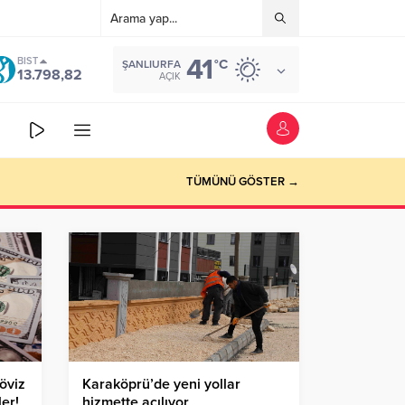
41
BIST
°C
ŞANLIURFA
13.798,82
AÇIK
TÜMÜNÜ GÖSTER →
öviz
Karaköprü’de yeni yollar
er!
hizmette açılıyor