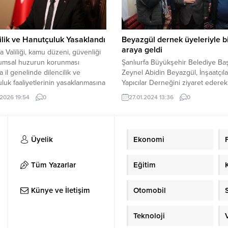
sına sebep olur. Bu çocuklar
Etkinliklerikapsamında Abdurrah
arını anlamakta zorlanabilirler.
Önül sahne aldı. Önül, birbirinde
kle çocukluk çağında tanı
ilahilerle Şanlıurfalılara unutulmazb
kla birlikte, disleksi yaşam...
gece...
ilik ve Hanutçuluk Yasaklandı
Beyazgül dernek üyeleriyle b
araya geldi
fa Valiliği, kamu düzeni, güvenliği
lumsal huzurun korunması
Şanlıurfa Büyükşehir Belediye Ba
a il genelinde dilencilik ve
Zeynel Abidin Beyazgül, İnşaatçıla
luk faaliyetlerinin yasaklanmasına
Yapıcılar Derneğini ziyaret ederek
 Genel Emir yayınladı. Söz konusu
Dernek Başkanı Emin Demirkol v
.2026 19:54
0
27.01.2024 13:36
0
mir kapsamında; sokak, cadde,
Yönetim Kurulu Üyeleriyle bir aray
 park ve bahçeler, otoparklar,
Beyazgül inşaatçıların sorun ve
, tarihi ve kültürel alanlar,
taleplerini dinledi. Şanlıurfa Büyü
aneler, banka ATM’leri, köprü
Belediye Başkanı Zeynel Abidin
Üyelik
Ekonomi
 trafik ışıkları ve kavşaklar başta
Beyazgül, İnşaatçılar ve Yapıcılar
zere...
Başkanı Emin Demirkol ve yönetim
ziyaret etti. İnşaatçıların sorun...
Tüm Yazarlar
Eğitim
Künye ve İletişim
Otomobil
Teknoloji