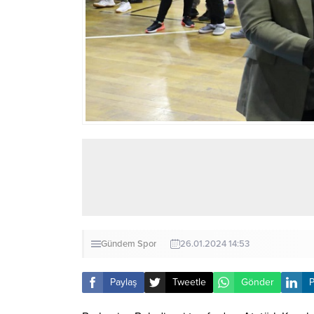
Gündem
Spor
26.01.2024 14:53
Paylaş
Tweetle
Gönder
P