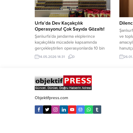
ruhsatsız tabanca,...
yaşanma
okudukl
Genelli
konulma
Urfa’da Dev Kaçakçılık
Dilenc
Operasyonu! Çok Sayıda Gözaltı!
Şanlıur
Şanlıurfa’da jandarma ekiplerince
ve top
kaçakçılıkla mücadele kapsamında
amacıyl
gerçekleştirilen operasyonlarda 10 bin
hanutçu
350 paket kaçak sigara ele geçirildi ve
ilişkin
14.05.2026 14:31
0
26.01
onlarca şahıs hakkında işlem başlatıldı.
Genel E
Şanlıurfa İl Jandarma Komutanlığı
meydan,
tarafından tütün ve alkol kaçakçılarına
duraklar
ilişkin sürdürülen çalışmalar kapsamında,
ibadeth
Viranşehir ilçesinde önemli miktarda
altları,
kaçak ürüne el konuldu. Jandarma
olmak ü
ekiplerince
Objektifpress.com
düzenlenen operasyon sonucunda, 10
bin 350 adet gümrük kaçağı...