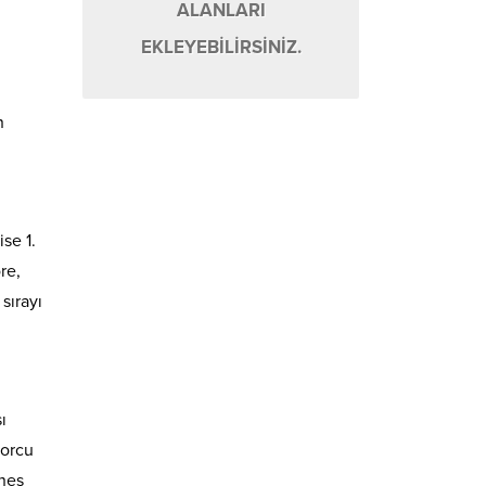
ALANLARI
EKLEYEBİLİRSİNİZ.
n
se 1.
re,
sırayı
ı
porcu
üneş