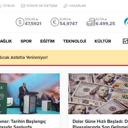
ÜYELİK
KÜNYE VE İLETİŞİM
YAZARLAR
DOLAR
EURO
ALTIN
47,5921
54,9747
6.499,25
AĞLIK
SPOR
EĞİTİM
TEKNOLOJİ
KÜLTÜR
 III Kapsamında 634,3 Milyon Lira Hibe Ödemesi Yapıldı!
ınar: Tarihin Başlangıç
Dolar Güne Hızlı Başladı: D
asıdır Şanlıurfa
Piyasalarında Son Gelişmel