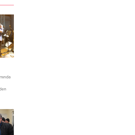
amında
ü
nden
nserde
a
n ayı