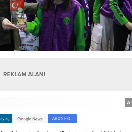
REKLAM ALANI
A
+
ABONE OL
aylaş