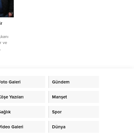
man
n güzel
ir
ir
şkanı
r ve
,
e
a geldi.
kşehir
Foto Galeri
Gündem
 Derneği
ini
Köşe Yazıları
Manşet
Sağlık
Spor
Video Galeri
Dünya