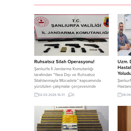
Ruhsatsız Silah Operasyonu!
Uzm. D
Hastal
Şanlıurfa İl Jandarma Komutanlığı
Yoludu
tarafından “Yasa Dışı ve Ruhsatsız
Silahlanmayla Mücadele” kapsamında
Şanlıur
yürütülen çalışmalar çerçevesinde
Hastan
Birecik ilçesinde önemli bir operasyona
Psikiya
02.03.2026 16:31
0
28.04
imza atıldı. 26 Şubat 2026 tarihinde
Saatçıo
Birecik İlçe Jandarma Komutanlığı ve
açıklam
İstihbarat Şube Müdürlüğü ekiplerince,
disleksi
ruhsatsız silah bulundurduğu tespit
özgülöğ
edilen şahısların ikametlerine operasyon
olduğun
düzenlendi. Yapılan aramalarda 4 adet
okuma-