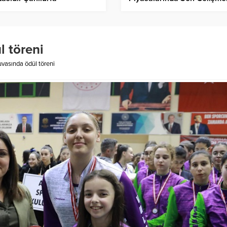
l töreni
uvasında ödül töreni