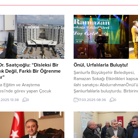
r. Saatçıoğlu: “Disleksi Bir
Önül, Urfalılarla Buluştu!
ık Değil, Farklı Bir Öğrenme
Şanlıurfa Büyükşehir Belediyesi,
r”
Ramazan Sokağı Etkinlikleri kaps
fa Eğitim ve Araştırma
ilahi sanatçısı AbdurrahmanÖnül’
esi’nde görev yapan Çocuk
Şanlıurfalılarla buluşturdu. Birbiri
tristi Uzm. Dr. Ozan
güzel ilahilerin seslendirildiği ko
.2025 13:38
0
17.03.2025 08:36
0
ğlu,disleksi hakkında önemli
duygu doluanlar yaşandı. Şanlıurf
alarda bulundu. Dr. Saatçıoğlu,
Büyükşehir Belediyesi’nin Ramaza
nin bir hastalık değil,
etkinlikleri sürüyor. Her gün farklı
renme bozukluklarının bir türü
etkinliklerindüzenlendiği Şanlıurfa
u belirtti. “Disleksi, çocuklarda
Büyükşehir Belediyesi Fuar
yazma becerilerinde güçlük
Merkezindeki Ramazan Sokağı