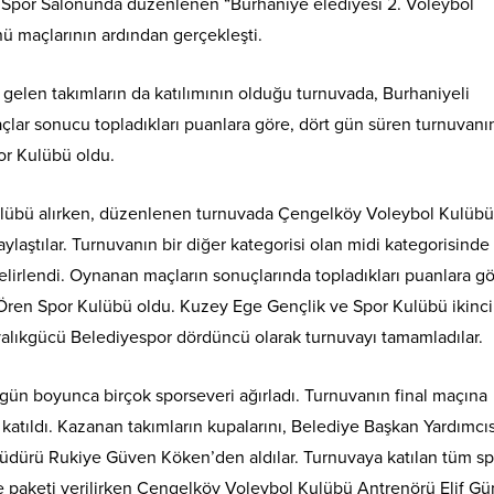
ı Spor Salonunda düzenlenen “Burhaniye elediyesi 2. Voleybol
ü maçlarının ardından gerçekleşti.
n gelen takımların da katılımının olduğu turnuvada, Burhaniyeli
açlar sonucu topladıkları puanlara göre, dört gün süren turnuvanı
or Kulübü oldu.
Kulübü alırken, düzenlenen turnuvada Çengelköy Voleybol Kulübü
laştılar. Turnuvanın bir diğer kategorisi olan midi kategorisinde i
elirlendi. Oynanan maçların sonuçlarında topladıkları puanlara gö
ren Spor Kulübü oldu. Kuzey Ege Gençlik ve Spor Kulübü ikinci 
alıkgücü Belediyespor dördüncü olarak turnuvayı tamamladılar.
 4 gün boyunca birçok sporseveri ağırladı. Turnuvanın final maçına
atıldı. Kazanan takımların kupalarını, Belediye Başkan Yardımcıs
üdürü Rukiye Güven Köken’den aldılar. Turnuvaya katılan tüm s
ye paketi verilirken Çengelköy Voleybol Kulübü Antrenörü Elif G