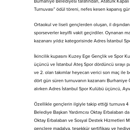
Burhaniye Belediyesi tarafından, Atatürk Kapal
Turnuvası” ödül töreni, nefes kesen kapanış gün
Ortaokul ve liseli gençlerden oluşan, il dışında
sporseverler keyifli vakit geçirdiler. Oynanan m
kazananı yıldız kategorisinde Adres İstanbul Sp
İkincilik kupasını Kuzey Ege Gençlik ve Spor 
üçüncü ve İstanbul Ateş Spor dördüncü sırayı pay
ve 2. olan takımlar heyecan verici son maç ile b
dört gün süren turnuvanın kazananı Burhaniye Ö
alırken Adres İstanbul Spor Kulübü üçüncü, Ayv
Özellikle gençlerin ilgiyle takip ettiği turnuva
Belediye Başkan Yardımcısı Oktay Erbalaban da k
Oktay Erbalaban ve Sosyal Destek Hizmetleri M
gençlere madalya, teşekkür sertifikası ve hedi