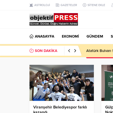
ASTROLOJİ
GAZETELER
SİTENE EKLE
ANASAYFA
EKONOMİ
GÜNDEM
S
SON DAKİKA
Temmuzda IPARD
Viranşehir Belediyespor farklı
Gülp
kazandı
Nokt