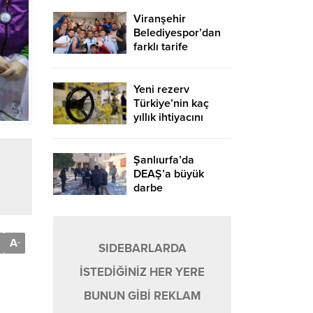
Viranşehir
Belediyespor’dan
farklı tarife
Yeni rezerv
Türkiye’nin kaç
yıllık ihtiyacını
karşılayacak?
Şanlıurfa’da
DEAŞ’a büyük
darbe
A
-
SIDEBARLARDA
İSTEDİĞİNİZ HER YERE
BUNUN GİBİ REKLAM