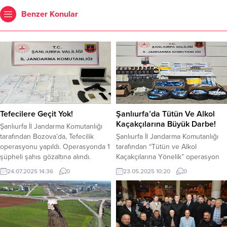
Benzer Konular
Tefecilere Geçit Yok!
Şanlıurfa’da Tütün Ve Alkol
Kaçakçılarına Büyük Darbe!
Şanlıurfa İl Jandarma Komutanlığı
tarafından Bozova’da, Tefecilik
Şanlıurfa İl Jandarma Komutanlığı
operasyonu yapıldı. Operasyonda 1
tarafından “Tütün ve Alkol
şüpheli şahıs gözaltına alındı.
Kaçakçılarına Yönelik” operasyon
Jandarma tarafından Bozova’da
yapıldı. Yapılan operasyonda 3
24.07.2025 14:36
0
23.05.2025 10:20
0
gerçekleştirilen operasyonda; 81
şüpheli yakalandı. Şanlıurfa İl J.K.lığı
Adet Boş Senet, 2 Adet 57.000 TL
tarafından “Tütün ve Alkol
ve 35.000 TL Değerinde Senet, 7
Kaçakçılarına Yönelik”, Yapılan
Adet Tapu Senedi, 1 Adet Alacak
çalışmalar neticesinde; Eyyübiye ve
Verecek Yazılı Beyanname, 1 Adet
Suruç İlçelerinde, Eyyübiye İlçe