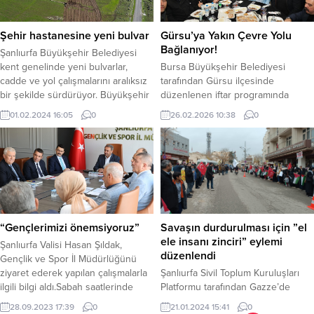
Dizüstü Bilgisayar, 1 Adet Cep...
J.K.lığı, Suruç İlçe J.K.lığı, İsth.
Şb.Md.lüğü ve KOM Şb. Md.lüğü
Ekipleri tarafından haklarında “Suç
Şehir hastanesine yeni bulvar
Gürsu’ya Yakın Çevre Yolu
İşlemek...
Bağlanıyor!
Şanlıurfa Büyükşehir Belediyesi
kent genelinde yeni bulvarlar,
Bursa Büyükşehir Belediyesi
cadde ve yol çalışmalarını aralıksız
tarafından Gürsu ilçesinde
bir şekilde sürdürüyor. Büyükşehir
düzenlenen iftar programında
Belediyesi, Şehir Hastanesine
konuşan Başkan Mustafa Bozbey,
01.02.2024 16:05
0
26.02.2026 10:38
0
ulaşımın kolaylıkla sağlanması için
Yakın Çevre Yolu’nu 35’lik yola
Buluntu Hoca Bulvarından Şehir
bağlamak için yoğun bir şekilde
Hastanesine yeni bulvar
çalıştıklarını, böylece Gürsu’da ve
çalışmasına başladı. Şanlıurfa
Ankara Yolu’nda ulaşımı
Büyükşehir Belediyesi kent
rahatlatacaklarını söyledi. Bursa
genelinde vatandaşlara rahat ve
Büyükşehir Belediyesi, ‘Herkes
konforlu ulaşım ağı sağlamaya
güldüğü zaman bir başkadır
devam ediyor. Kent genelinde
Ramazan’ temasıyla gerçekleştirdiği
“Gençlerimizi önemsiyoruz”
Savaşın durdurulması için ”el
sürdürdüğü yol...
programlarla Ramazan ayının
ele insanı zinciri” eylemi
Şanlıurfa Valisi Hasan Şıldak,
manevi atmosferini kentin dört...
düzenlendi
Gençlik ve Spor İl Müdürlüğünü
ziyaret ederek yapılan çalışmalarla
Şanlıurfa Sivil Toplum Kuruluşları
ilgili bilgi aldı.Sabah saatlerinde
Platformu tarafından Gazze’de
Gençlik ve Spor İl Müdürlüğüne
yaşanan trajediye dikkat çekmek ve
28.09.2023 17:39
0
21.01.2024 15:41
0