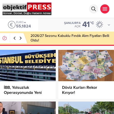
41
ALTIN
°C
ŞANLIURFA
6.662,10
AÇIK
Haliliye Belediyesi Her Gün 4 Bin 898 Kişiye Sıcak
Yemek Ulaştırıyor!
İBB, Yolsuzluk
Döviz Kurları Rekor
Operasyonunda Yeni
Kırıyor!
Dalga!