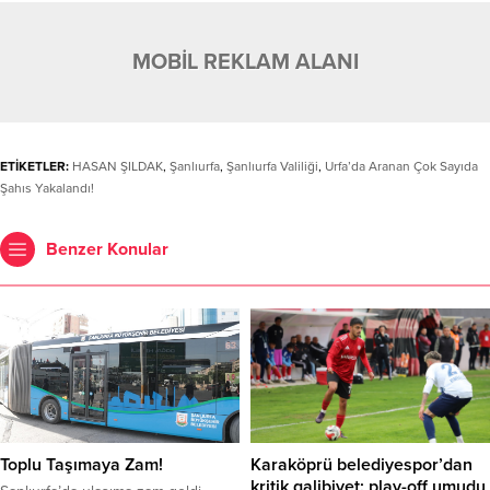
MOBİL REKLAM ALANI
ETİKETLER:
HASAN ŞILDAK
,
Şanlıurfa
,
Şanlıurfa Valiliği
,
Urfa’da Aranan Çok Sayıda
Şahıs Yakalandı!
Benzer Konular
Toplu Taşımaya Zam!
Karaköprü belediyespor’dan
kritik galibiyet: play-off umudu