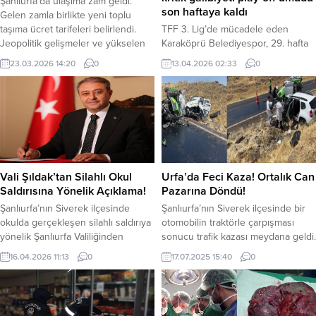
Şanlıurfa’da ulaşıma zam geldi.
son haftaya kaldı
Gelen zamla birlikte yeni toplu
taşıma ücret tarifeleri belirlendi.
TFF 3. Lig’de mücadele eden
Jeopolitik gelişmeler ve yükselen
Karaköprü Belediyespor, 29. hafta
brent petrol fiyatlarının ardından
karşılaşmasında sahasında
23.03.2026 14:20
0
13.04.2026 02:33
0
akaryakıt maliyetleri, şehir içi ulaşım
Suvermez Kapadokyaspor’u 2-1
ücretlerini de etkiledi. Bu
mağlup ederek play-off umutlarını
doğrultuda Şanlıurfa’da toplu
son haftaya taşıdı. Karaköprü ekibi,
taşımaya da zam gelmesini sağladı.
karşılaşmada 1-0 geriye düşmesine
Şanlıurfa Büyükşehir Belediyesi
rağmen pes etmedi. Kırmızı-
Ulaşım Koordinasyon Merkezi
siyahlılar, Halil İbrahim Pekşen ve
(UKOME) tarafından alınan kararla
Yavuz Alemdar’ın kaydettiği gollerle
toplu taşıma ücretlerine...
sahadan 2-1 galip ayrılmayı başardı.
Vali Şıldak’tan Silahlı Okul
Urfa’da Feci Kaza! Ortalık Can
Bu önemli galibiyetle puanını 44’e
Saldırısına Yönelik Açıklama!
Pazarına Döndü!
yükselten...
Şanlıurfa’nın Siverek ilçesinde
Şanlıurfa’nın Siverek ilçesinde bir
okulda gerçekleşen silahlı saldırıya
otomobilin traktörle çarpışması
yönelik Şanlıurfa Valiliğinden
sonucu trafik kazası meydana geldi.
açıklama geldi. 14.04.2026 Salı
Meydana gelen kaza da 1 kişi
16.04.2026 11:13
0
17.07.2025 15:40
0
günü Siverek İlçemizdeki Ahmet
hayatını kaybetti, 2 kişi yaralandı.
Koyuncu Mesleki ve Teknik
Kaza, Halil Koçyiğit (42),
Anadolu Lisesi’nde gerçekleşen
hakimiyetindeki 61 RA 327
menfur silahlı saldırı olayı ile ilgili
plakalı otomobil ile İbrahim