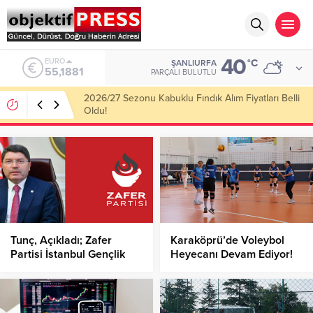
40
ALTIN
°C
ŞANLIURFA
6.660,55
PARÇALI BULUTLU
Haliliye Belediyesi Her Gün 4 Bin 898 Kişiye Sıcak
Yemek Ulaştırıyor!
Tunç, Açıkladı; Zafer
Karaköprü’de Voleybol
Partisi İstanbul Gençlik
Heyecanı Devam Ediyor!
Kolları Başkanlığına
Soruşturma Başlatıldı!