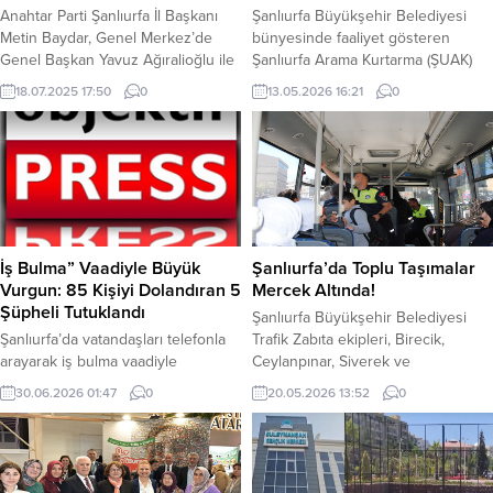
Anahtar Parti Şanlıurfa İl Başkanı
Şanlıurfa Büyükşehir Belediyesi
Metin Baydar, Genel Merkez’de
bünyesinde faaliyet gösteren
Genel Başkan Yavuz Ağıralioğlu ile
Şanlıurfa Arama Kurtarma (ŞUAK)
bir araya geldi. Yapılan görüşmede,
ekibi, Engelliler Haftası kapsamında
18.07.2025 17:50
0
13.05.2026 16:21
0
Şanlıurfa’nın çözüm bekleyen temel
Karaköprü ilçesinde bulunan bir
meseleleri kapsamlı şekilde
eğitim kurumunda özel gereksinimli
değerlendirildi. DEDAŞ, EĞİTİM,
öğrencilerle bir araya geldi. ŞUAK
SAĞLIK VE TARIM GÜNDEMDEYDİ
ekibi tarafından düzenlenen
Şanlıurfa İl Başkanı Metin Baydar,
gerçeği aratmayan tatbikatta minik
görüşmede özellikle DEDAŞ
öğrenciler, hem eğlendi hem de
kaynaklı enerji sorunları, eğitim ve
öğrenme fırsatı buldu. Şanlıurfa
sağlık hizmetlerinde yaşanan
Büyükşehir Belediyesi İtfaiye
İş Bulma” Vaadiyle Büyük
Şanlıurfa’da Toplu Taşımalar
eksiklikler...
Dairesi Başkanlığı bünyesinde
Vurgun: 85 Kişiyi Dolandıran 5
Mercek Altında!
görev...
Şüpheli Tutuklandı
Şanlıurfa Büyükşehir Belediyesi
Şanlıurfa’da vatandaşları telefonla
Trafik Zabıta ekipleri, Birecik,
arayarak iş bulma vaadiyle
Ceylanpınar, Siverek ve
dolandırıcılık yapan şebekeye
Viranşehir’de toplu taşıma araçlarını
30.06.2026 01:47
0
20.05.2026 13:52
0
yönelik düzenlenen operasyonda 5
mercek altına aldı. Yapılan
şüpheli yakalandı. Yaklaşık 1 milyon
denetimlerde araçların hijyen
712 bin TL’lik vurgun yaptığı
durumu, klima kontrolleri ve yolcu
belirlenen şüphelilerin tamamı
güvenliği incelenirken, sürücülere