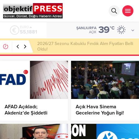
39
ALTIN
°C
ŞANLIURFA
6.660,55
AÇIK
Haliliye Belediyesi Her Gün 4 Bin 898 Kişiye Sıcak
Yemek Ulaştırıyor!
AFAD Açıkladı;
Açık Hava Sinema
Akdeniz’de Şiddetli
Gecelerine Yoğun İlgi!
Deprem!