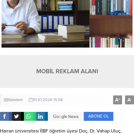
MOBİL REKLAM ALANI
A
A
+
-
Gündem
01.07.2026 15:58
ABONE OL
Harran üniversitesi İİBF öğretim üyesi Doç, Dr. Vahap Uluç,