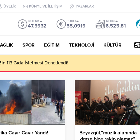
ÜYELİK
KÜNYE VE İLETİŞİM
YAZARLAR
DOLAR
EURO
ALTIN
47,5932
55,0919
6.525,81
AĞLIK
SPOR
EĞİTİM
TEKNOLOJİ
KÜLTÜR
n 113 Gıda İşletmesi Denetlendi!
ika Cayır Cayır Yandı!
Beyazgül,”müzik alanında
kimse bize rakip olamaz”