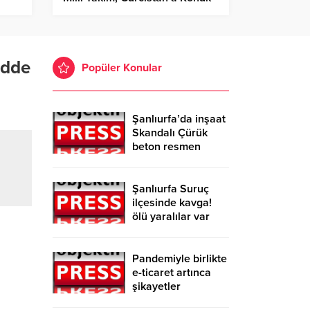
Oluyor!
adde
Popüler Konular
Şanlıurfa’da inşaat
Skandalı Çürük
beton resmen
belgelendi
Şanlıurfa Suruç
ilçesinde kavga!
ölü yaralılar var
Pandemiyle birlikte
e-ticaret artınca
şikayetler
de katlandı