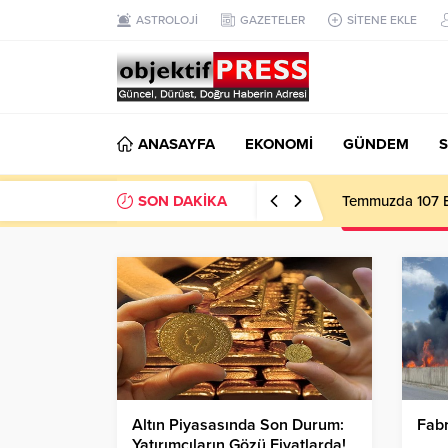
ASTROLOJİ
GAZETELER
SİTENE EKLE
ANASAYFA
EKONOMİ
GÜNDEM
S
SON DAKİKA
Temmuzda 107 Bi
Altın Piyasasında Son Durum:
Fabr
Yatırımcıların Gözü Fiyatlarda!