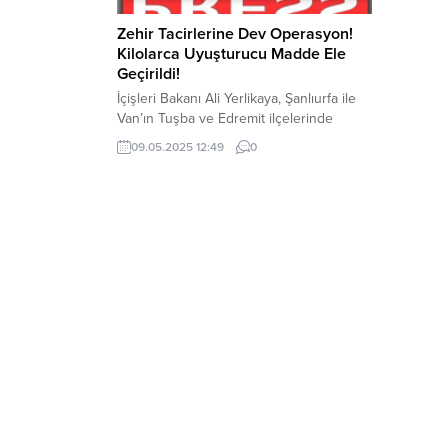
Zehir Tacirlerine Dev Operasyon!
Kilolarca Uyuşturucu Madde Ele
Geçirildi!
İçişleri Bakanı Ali Yerlikaya, Şanlıurfa ile
Van’ın Tuşba ve Edremit ilçelerinde
düzenlenen uyuşturucu operasyonlarıyla
09.05.2025 12:49
0
ilgili açıklamalarda bulundu. Yerlikaya
sosyal medya hesabından yaptığı
açıklamada operasyonun detaylarını
paylaştı. Yerlikaya, Van ve Şanlıurfa’da
311,5 Kg Uyuşturucu Madde ele geçirildi.
Yapılan operasyonlarda; 365 paket
halinde 194,5 kg Eroin, 93,5 kg Esrar ve
53 paket halinde...