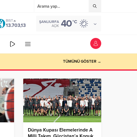
40
BIST
°C
ŞANLIURFA
13.703,13
AÇIK
TÜMÜNÜ GÖSTER →
Dünya Kupası Elemelerinde A
Milli Takım, Gürcistan’a Konuk