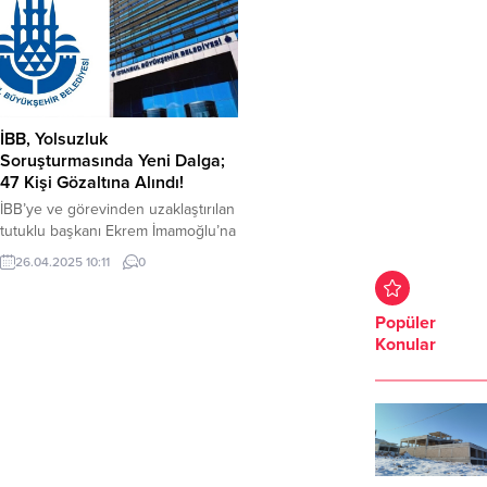
İBB, Yolsuzluk
Soruşturmasında Yeni Dalga;
47 Kişi Gözaltına Alındı!
İBB’ye ve görevinden uzaklaştırılan
tutuklu başkanı Ekrem İmamoğlu’na
yönelik yürütülen yolsuzluk
26.04.2025 10:11
0
soruşturmasında yeni dalga.
Operasyon kapsamında aralarında
İSKİ Genel Müdürü Şafak Başa ile
Popüler
İBB Genel Sekreter Yardımcısı Arif
Konular
Gürkan Alpay’ın da bulunduğu 47
şüpheli gözaltına alındı. 6 şüpheli
hakkındaki aranıyor. İstanbul
Büyükşehir Belediyesi’ne
(İBB) yolsuzluk operasyonları
devam ediyor. Soruşturma