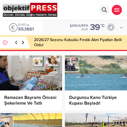
39
EURO
°C
ŞANLIURFA
55,1881
AÇIK
2026/27 Sezonu Kabuklu Fındık Alım Fiyatları Belli
Oldu!
Ramazan Bayramı Öncesi
Durgunsu Kano Türkiye
Şekerleme Ve Tatlı
Kupası Başladı!
Denetimi!