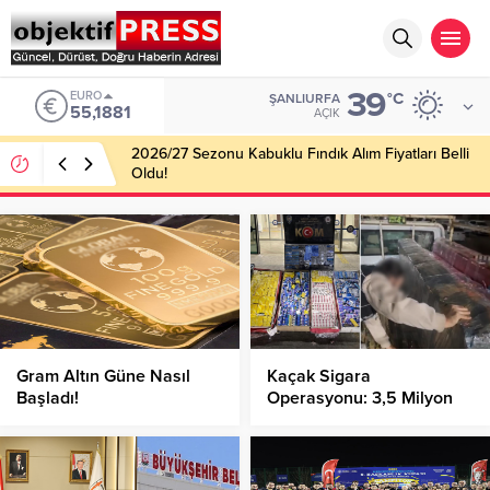
39
EURO
°C
ŞANLIURFA
55,1881
AÇIK
2026/27 Sezonu Kabuklu Fındık Alım Fiyatları Belli
Oldu!
Gram Altın Güne Nasıl
Kaçak Sigara
Başladı!
Operasyonu: 3,5 Milyon
TL’lik Ürün Ele Geçirildi