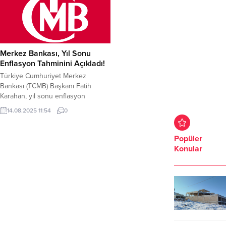
Merkez Bankası, Yıl Sonu
Enflasyon Tahminini Açıkladı!
Türkiye Cumhuriyet Merkez
Bankası (TCMB) Başkanı Fatih
Karahan, yıl sonu enflasyon
tahminini açıkladı. Karahan, 2025
14.08.2025 11:54
0
yılı sonunda enflasyonun yüzde 25
ile yüzde 29 aralığında
gerçekleşeceğini öngördüklerini
Popüler
belirtti. 2026 yılı sonu için ise
Konular
enflasyonun yüzde 13 ile yüzde 19
aralığına gerileyeceği tahmin
ediliyor.