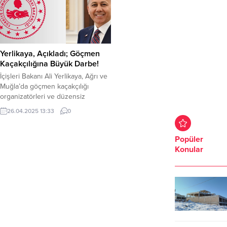
Yerlikaya, Açıkladı; Göçmen
Kaçakçılığına Büyük Darbe!
İçişleri Bakanı Ali Yerlikaya, Ağrı ve
Muğla’da göçmen kaçakçılığı
organizatörleri ve düzensiz
göçmenlere yönelik düzenlenen
26.04.2025 13:33
0
operasyonlarda, 42 göçmen
kaçakçılığı organizatörü ve 433
düzensiz göçmen yakalandı. Göç
Popüler
İdaresi Başkanlığımızın
Konular
koordinasyonunda; Emniyet Genel
Müdürlüğü Göçmen Kaçakçılığıyla
Mücadele ve Hudut Kapıları Daire
Başkanlığı koordinesinde; Ağrı ve
Muğla Göçmen Kaçakçılığıyla
Mücadele ve Hudut Kapıları...