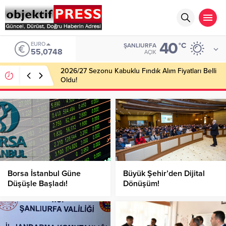
40
EURO
°C
ŞANLIURFA
55,0748
AÇIK
2026/27 Sezonu Kabuklu Fındık Alım Fiyatları Belli
Oldu!
Borsa İstanbul Güne
Büyük Şehir’den Dijital
Düşüşle Başladı!
Dönüşüm!