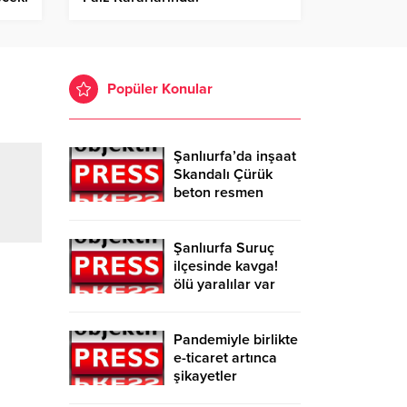
Popüler Konular
Şanlıurfa’da inşaat
Skandalı Çürük
beton resmen
belgelendi
Şanlıurfa Suruç
ilçesinde kavga!
ölü yaralılar var
Pandemiyle birlikte
e-ticaret artınca
şikayetler
de katlandı