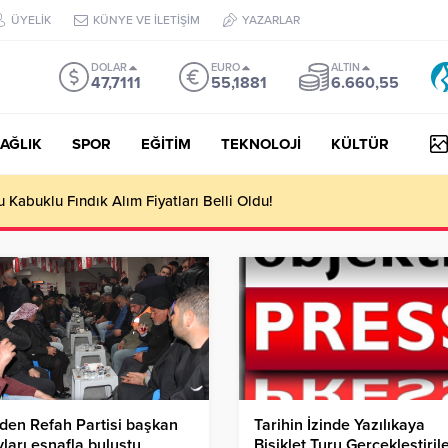
ÜYELİK
KÜNYE VE İLETİŞİM
YAZARLAR
DOLAR
EURO
ALTIN
47,7111
55,1881
6.660,55
AĞLIK
SPOR
EĞİTİM
TEKNOLOJİ
KÜLTÜR
Kabuklu Fındık Alım Fiyatları Belli Oldu!
den Refah Partisi başkan
Tarihin İzinde Yazılıkaya
ları esnafla buluştu
Bisiklet Turu Gerçekleştiril