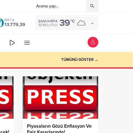
39
BIST
°C
ŞANLIURFA
13.779,39
AZ BULUTLU
TÜMÜNÜ GÖSTER →
Piyasaların Gözü Enflasyon Ve
ecek!
Faiz Kararlarında!