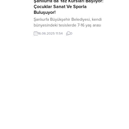
Şanlıurfa’da Yaz Kursları Başlıyor:
Çocuklar Sanat Ve Sporla
Buluşuyor!
Şanlıurfa Büyükşehir Belediyesi, kendi
bünyesindeki tesislerde 7-16 yaş arası
çocukları sanat ve sportif aktivitelerle
16.06.2025 11:54
0
buluşturmaya devam ediyor. Türkiye’nin
en genç nüfusuna sahip illerinden biri
olan Şanlıurfa’da, okulların kapanmasıyla
birlikte başlayacak olan 3 aylık yaz tatili
süresince Büyükşehir Belediyesi yaz
kurslarına start verecek. Binlerce
çocuğun faydalanacağı yaz kurslarında,
farklı alanlarda çok...