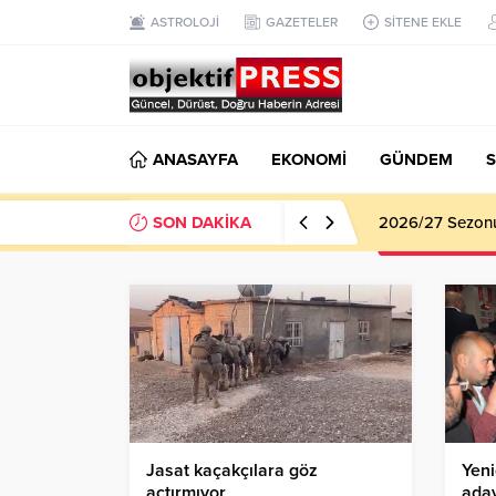
ASTROLOJİ
GAZETELER
SİTENE EKLE
ANASAYFA
EKONOMİ
GÜNDEM
S
SON DAKİKA
2026/27 Sezonu 
Jasat kaçakçılara göz
Yeni
açtırmıyor
aday