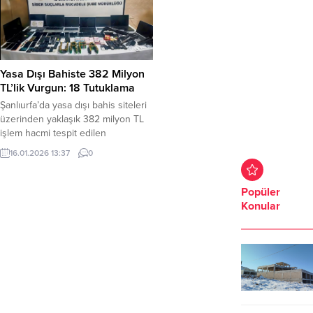
Yasa Dışı Bahiste 382 Milyon
TL’lik Vurgun: 18 Tutuklama
Şanlıurfa’da yasa dışı bahis siteleri
üzerinden yaklaşık 382 milyon TL
işlem hacmi tespit edilen
şüphelilere yönelik düzenlenen eş
16.01.2026 13:37
0
zamanlı operasyonlarda adliyeye
sevk edilen 30 kişiden 18’i
tutuklandı Şanlıurfa İl Emniyet
Popüler
Müdürlüğü Siber Suçlarla Mücadele
Konular
Şube Müdürlüğü ekiplerince, yasa
dışı bahis siteleri üzerinden
yaklaşık 382 milyon TL işlem hacmi
oluşturdukları belirlenen...