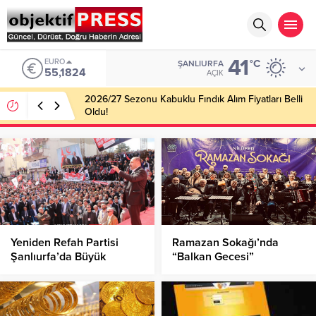
41
EURO
°C
ŞANLIURFA
55,1824
AÇIK
2026/27 Sezonu Kabuklu Fındık Alım Fiyatları Belli
Oldu!
Yeniden Refah Partisi
Ramazan Sokağı’nda
Şanlıurfa’da Büyük
“Balkan Gecesi”
Buluşmaya Hazırlanıyor