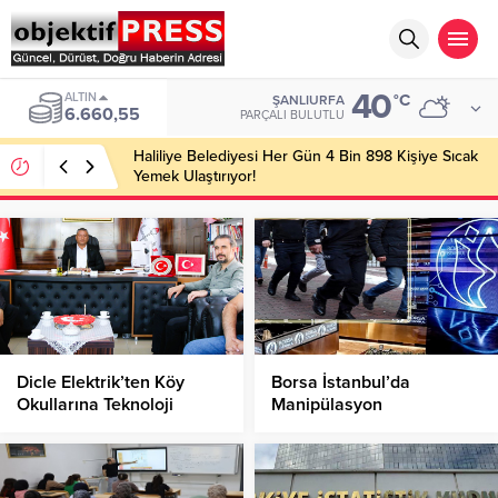
40
ALTIN
°C
ŞANLIURFA
6.660,55
PARÇALI BULUTLU
Haliliye Belediyesi Her Gün 4 Bin 898 Kişiye Sıcak
Yemek Ulaştırıyor!
Dicle Elektrik’ten Köy
Borsa İstanbul’da
Okullarına Teknoloji
Manipülasyon
Desteği!
Operasyonu!