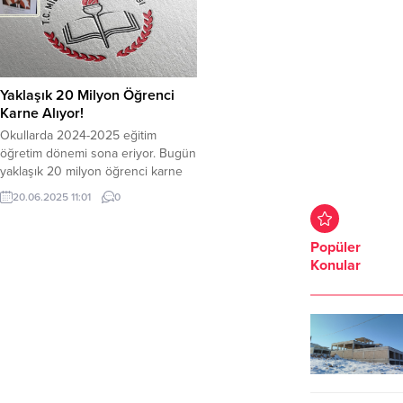
Yaklaşık 20 Milyon Öğrenci
Karne Alıyor!
Okullarda 2024-2025 eğitim
öğretim dönemi sona eriyor. Bugün
yaklaşık 20 milyon öğrenci karne
alacak. Yaz tatili başlıyor. 2024-
20.06.2025 11:01
0
2025 eğitim öğretim yılı bugün
sona eriyor. Üç aylık yaz tatili
başlıyor. İlk ve Orta Öğretimlerde
Popüler
yaklaşık 20 milyon öğrenci karne
Konular
alacak. Öğrenciler, 2025-2026
eğitim öğretim yılının ilk günü olan
8 Eylül’e kadar eğitim...