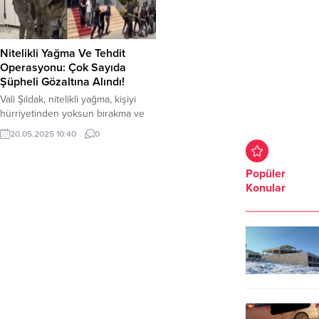
Nitelikli Yağma Ve Tehdit
Operasyonu: Çok Sayıda
Şüpheli Gözaltına Alındı!
Vali Şıldak, nitelikli yağma, kişiyi
hürriyetinden yoksun bırakma ve
tehdit olayı ile ilgili olarak il Emniyet
20.05.2025 10:40
0
Müdürlüğünün yaptığı operasyonu
açıkladı. Şanlıurfa Valisi Hasan
Şıldak, nitelikli yağma, kişiyi
Popüler
hürriyetinden yoksun bırakma ve
Konular
tehdit olayı ile ilgili olarak il Emniyet
Müdürlüğünün yaptığı operasyonu
açıkladı. Yapılan operasyonlarda 12
şüpheli gözaltına alındı. İki
Vatandaşa yönelik...