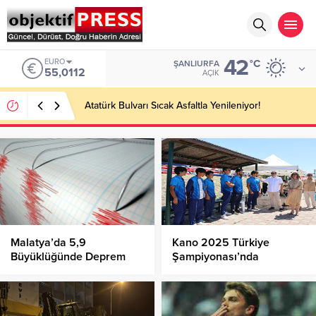
42
EURO
°C
ŞANLIURFA
55,0112
AÇIK
Atatürk Bulvarı Sıcak Asfaltla Yenileniyor!
Malatya’da 5,9
Kano 2025 Türkiye
Büyüklüğünde Deprem
Şampiyonası’nda
Madalyalar Sahiplerini
Buldu!