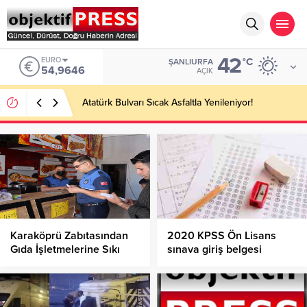
42
EURO
°C
ŞANLIURFA
54,9646
AÇIK
Atatürk Bulvarı Sıcak Asfaltla Yenileniyor!
Karaköprü Zabıtasından
2020 KPSS Ön Lisans
Gıda İşletmelerine Sıkı
sınava giriş belgesi
Denetim!
erişime açıldı