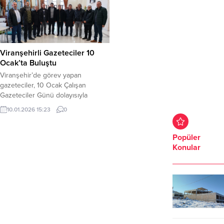
Viranşehirli Gazeteciler 10
Ocak’ta Buluştu
Viranşehir’de görev yapan
gazeteciler, 10 Ocak Çalışan
Gazeteciler Günü dolayısıyla
düzenlenen programda bir araya
10.01.2026 15:23
0
geldi. Viranşehir Gazeteciler
Derneği Başkanı Nurettin Karakış’ın
ev sahipliğinde, Viranşehir
Popüler
Belediyesi Gastronomi Merkezi’nde
Konular
gerçekleştirilen programa yerel ve
ulusal basın mensupları katıldı.
Programda konuşan Karakış,
gazetecilerin zor şartlar altında
kamuoyunu bilgilendirme görevini
özveriyle yerine getirdiğini
belirterek birlik...