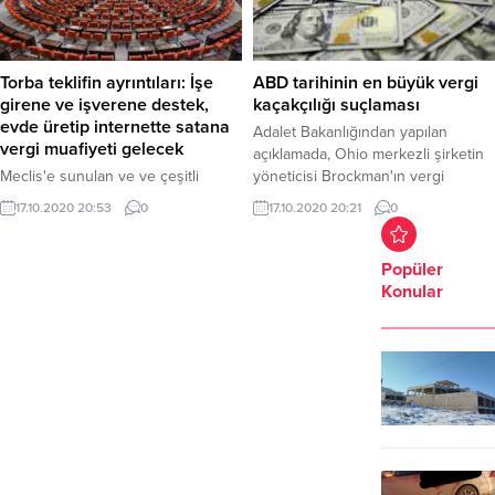
Torba teklifin ayrıntıları: İşe
ABD tarihinin en büyük vergi
girene ve işverene destek,
kaçakçılığı suçlaması
evde üretip internette satana
Adalet Bakanlığından yapılan
vergi muafiyeti gelecek
açıklamada, Ohio merkezli şirketin
Meclis'e sunulan ve ve çeşitli
yöneticisi Brockman'ın vergi
istihdam desteklerini öngören
kaçırma, banka dolandırıcılığı ve
17.10.2020 20:53
0
17.10.2020 20:21
0
teklifindeki 43 maddenin ayrıntıları
kara para aklama gibi suçlamalarla
belli olmaya başladı.
karşı karşıya olduğu kaydedildi.
Popüler
Konular