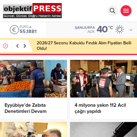
40
EURO
°C
ŞANLIURFA
55,1881
AÇIK
2026/27 Sezonu Kabuklu Fındık Alım Fiyatları Belli
Oldu!
Eyyübiye’de Zabıta
4 milyona yakın 112 Acil
Denetimleri Devam
çağrı yapıldı
Ediyor!