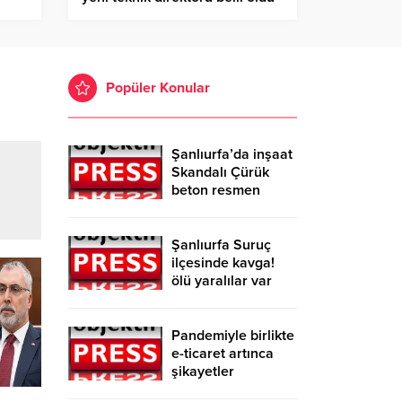
Popüler Konular
Şanlıurfa’da inşaat
Skandalı Çürük
beton resmen
belgelendi
Şanlıurfa Suruç
ilçesinde kavga!
ölü yaralılar var
Pandemiyle birlikte
e-ticaret artınca
şikayetler
de katlandı