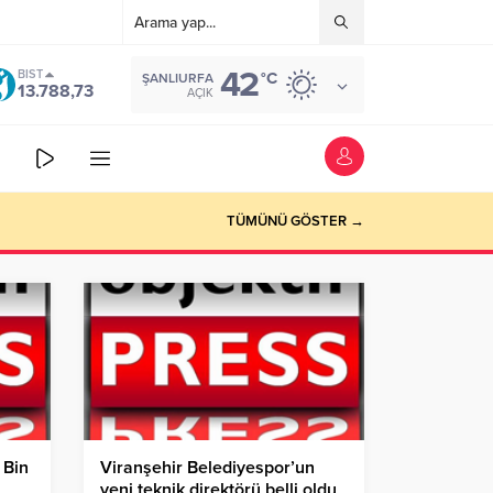
42
BIST
°C
ŞANLIURFA
13.788,73
AÇIK
TÜMÜNÜ GÖSTER →
 Bin
Viranşehir Belediyespor’un
yeni teknik direktörü belli oldu