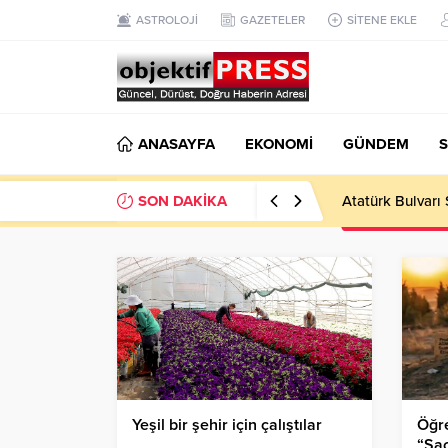
ASTROLOJİ
GAZETELER
SİTENE EKLE
ANASAYFA
EKONOMİ
GÜNDEM
S
SON DAKİKA
Atatürk Bulvarı 
Yeşil bir şehir için çalıştılar
Öğre
“Saç