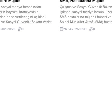
lere Müjde!
SMA, Hastalarına Müjde!
, sosyal medya hesabından
Çalışma ve Sosyal Güvenlik Bakan
erin bayram ikramiyesinin
Işıkhan, sosyal medya hesabı üze
an önce verileceğini açıkladı.
SMS hastalarına müjdeli haberi ver
 ve Sosyal Güvenlik Bakanı Vedat
Spinal Müsküler Atrofi (SMA) hasta
, sosyal medya hesabından yaptığı
tedavisinde kullanılan bir ilaç daha
.2025 10:29
0
26.04.2025 10:39
0
ada emeklilerin bayram
ödeme listesine alındı. Işıkhan, “d
leri ile ilgili olarak açıklamalarda
önce müjdesini vermiş olduğumuz
. Işıkhan, yaptığı açıklama
kullanım kolaylığı olan bir SMA ila
yelerin bayramdan önce
geri ödeme listesine alındı.”
eğini duyurdu. Işıkhan, Emeklilerin
 ikramiyesi ödemeleri Kurban
 öncesinde 31 Mayıs ile...