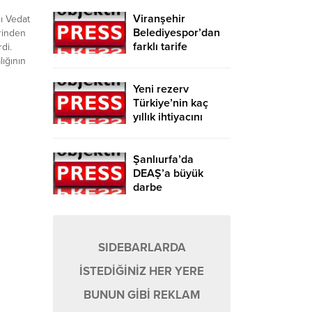
Viranşehir
ı Vedat
Belediyespor’dan
rinden
farklı tarife
di.
lığının
 geri
Yeni rezerv
aha
Türkiye’nin kaç
;
yıllık ihtiyacını
cı daha
karşılayacak?
Şanlıurfa’da
DEAŞ’a büyük
darbe
SIDEBARLARDA
İSTEDİĞİNİZ HER YERE
BUNUN GİBİ REKLAM