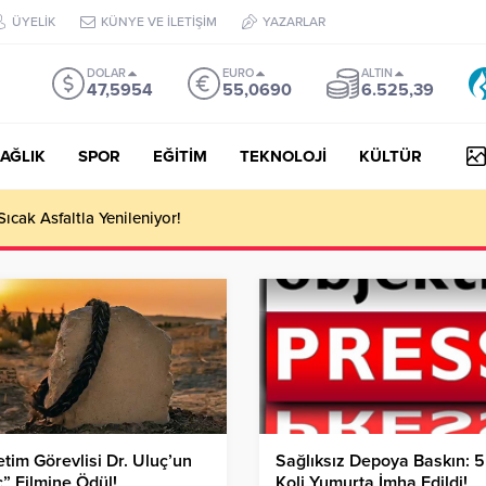
ÜYELİK
KÜNYE VE İLETİŞİM
YAZARLAR
DOLAR
EURO
ALTIN
47,5954
55,0690
6.525,39
AĞLIK
SPOR
EĞİTİM
TEKNOLOJİ
KÜLTÜR
Sıcak Asfaltla Yenileniyor!
tim Görevlisi Dr. Uluç’un
Sağlıksız Depoya Baskın: 5
” Filmine Ödül!
Koli Yumurta İmha Edildi!