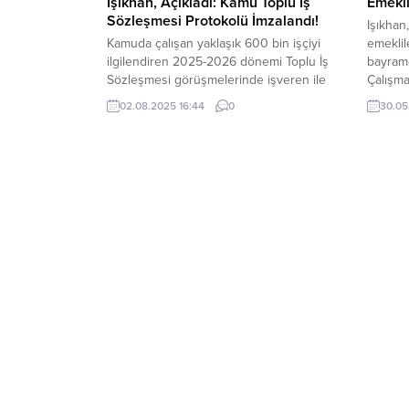
Işıkhan, Açıkladı: Kamu Toplu İş
Emekli
Sözleşmesi Protokolü İmzalandı!
Işıkhan
Kamuda çalışan yaklaşık 600 bin işçiyi
emeklil
ilgilendiren 2025-2026 dönemi Toplu İş
bayramd
Sözleşmesi görüşmelerinde işveren ile
Çalışma
işçi konfederasyonları TÜRK-İŞ ve HAK-İŞ
Işıkhan
02.08.2025 16:44
0
30.05
arasında anlaşma sağlandı.
açıklam
Cumhurbaşkanı Yardımcısı Cevdet
ikramiye
Yılmaz’ın katılımıyla gerçekleşen dört saat
bulundu
süren kritik görüşme sonrası uzlaşma
ikrami
sağlandı. İşveren tarafının sunduğu
verilec
beşinci zam teklifi, TÜRK-İŞ ve HAK-İŞ
bayram
tarafından kabul edildi. Kamu...
Bayramı