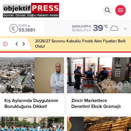
39
EURO
°C
ŞANLIURFA
55,1881
AZ BULUTLU
2026/27 Sezonu Kabuklu Fındık Alım Fiyatları Belli
Oldu!
Kış Aylarında Duygulanım
Zincir Marketlere
Bozukluğuna Dikkat!
Denetim! Eksik Gramajlı
Ekmek Cezası!