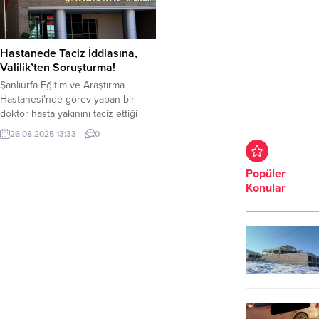
Hastanede Taciz İddiasına,
Valilik’ten Soruşturma!
Şanlıurfa Eğitim ve Araştırma
Hastanesi’nde görev yapan bir
doktor hasta yakınını taciz ettiği
iddiası üzerine Şanlıurfa Valiliği
26.08.2025 13:33
0
tarafından soruşturma başlatıldı.
Şanlıurfa’da bir doktorun bir
hastaya sosyal medya üzerinde
Popüler
attığı mesajlar adeta hayrete
Konular
düşürdü Edinilen bilgiler göre, İ.D
isimli hasta yakını Şanlıurfa’nın
Eyyübiye ilçesinde bulunan Eğitim
ve Araştırma Hastanesi’nde görev
yapan...